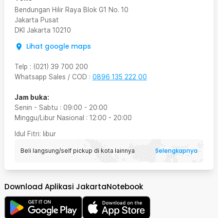
Bendungan Hilir Raya Blok G1 No. 10
Jakarta Pusat
DKI Jakarta
10210
Lihat google maps
Telp
:
(021) 39 700 200
Whatsapp Sales / COD
:
0896 135 222 00
Jam buka:
Senin - Sabtu
:
09:00
-
20:00
Minggu/Libur Nasional
:
12:00
-
20:00
Idul Fitri
: libur
Selengkapnya
Beli langsung/self pickup di kota lainnya
Download Aplikasi JakartaNotebook