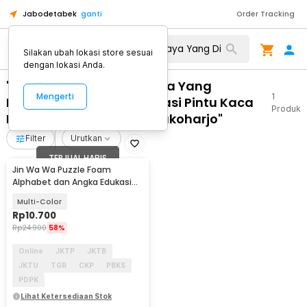
Jabodetabek
ganti
Order Tracking
Silakan ubah lokasi store sesuai
dengan lokasi Anda.
"WA 0859 3970 0884 Biaya Yang
Mengerti
1
Dibutuhkan Untuk Renovasi Pintu Kaca
Produk
Belakang Rumah Weru Sukoharjo"
Filter
Urutkan
TERJUAL HABIS
Jin Wa Wa Puzzle Foam
Alphabet dan Angka Edukasi
Anak 36 PCS
Multi-Color
Rp
10.700
Rp
24.900
58%
Online
JKTP
JKTB
JKTU
TGR
CKP
PBKS
PDPK
Lihat Ketersediaan Stok