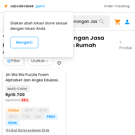
Jabodetabek
ganti
Order Tracking
Silakan ubah lokasi store sesuai
dengan lokasi Anda.
"WA 0859 3970 0884 Borongan Jasa
Mengerti
1
Pasang Kusen Aluminium Rumah
Produk
Gemolong Sragen"
Filter
Urutkan
Jin Wa Wa Puzzle Foam
Alphabet dan Angka Edukasi
Anak 36 PCS
Multi-Color
Rp
10.700
Rp
24.900
58%
Online
JKTP
JKTB
JKTU
TGR
CKP
PBKS
PDPK
Lihat Ketersediaan Stok