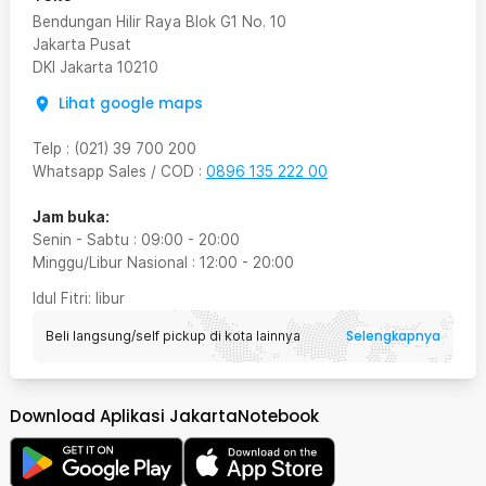
Bendungan Hilir Raya Blok G1 No. 10
Jakarta Pusat
DKI Jakarta
10210
Lihat google maps
Telp
:
(021) 39 700 200
Whatsapp Sales / COD
:
0896 135 222 00
Jam buka:
Senin - Sabtu
:
09:00
-
20:00
Minggu/Libur Nasional
:
12:00
-
20:00
Idul Fitri
: libur
Selengkapnya
Beli langsung/self pickup di kota lainnya
Download Aplikasi JakartaNotebook