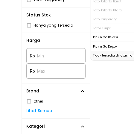
Toko Jakarta Barat
Toko Jakarta Utara
Status Stok
Toko Tangerang
Hanya yang Tersedia
Toko Cikupa
Pick n Go Bekasi
Harga
Pick n Go Depok
Tidak tersedia di lokasi lai
Rp
Min
Rp
Max
Brand
Other
Lihat Semua
Kategori