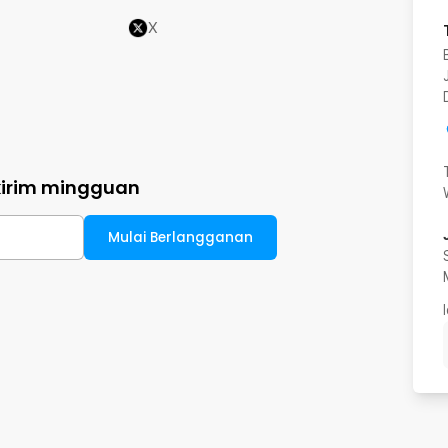
X
kirim mingguan
Mulai Berlangganan