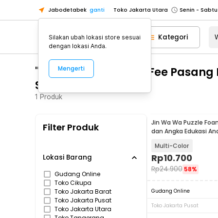
Jabodetabek
ganti
Toko Jakarta Utara
Toko Tangerang
Kategori
Silakan ubah lokasi store sesuai
Toko Cikupa
dengan lokasi Anda.
Pick n Go Jakarta Barat
Senin - J
"WA 0859 3970 0884 Fee Pasang
Mengerti
Pick n Go Bekasi
Senin - Jumat (08
Salatiga"
Pick n Go Depok
Senin - Jumat (08
1
Produk
Toko Jakarta Pusat
Senin - Sabtu
Toko Jakarta Barat
Senin - Sabtu
Jin Wa Wa Puzzle Foa
Filter Produk
Toko Jakarta Utara
dan Angka Edukasi An
Toko Tangerang
Multi-Color
Rp
10.700
Toko Cikupa
Lokasi Barang
Rp
24.900
58%
Pick n Go Jakarta Barat
Senin - J
Gudang Online
Toko Cikupa
Pick n Go Bekasi
Senin - Jumat (08
Toko Jakarta Barat
Gudang Online
Toko Jakarta Pusat
Pick n Go Depok
Senin - Jumat (08
Toko Jakarta Pusat
Toko Jakarta Utara
Toko Tangerang