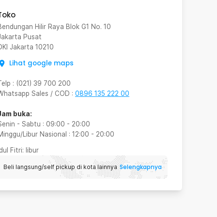
Toko
Bendungan Hilir Raya Blok G1 No. 10
Jakarta Pusat
DKI Jakarta
10210
Lihat google maps
Telp
:
(021) 39 700 200
Whatsapp Sales / COD
:
0896 135 222 00
Jam buka:
Senin - Sabtu
:
09:00
-
20:00
Minggu/Libur Nasional
:
12:00
-
20:00
Idul Fitri
: libur
Selengkapnya
Beli langsung/self pickup di kota lainnya