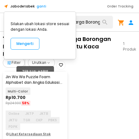
Jabodetabek
ganti
Order Tracking
Silakan ubah lokasi store sesuai
dengan lokasi Anda.
"WA 0859 3970 0884 Harga Borongan
Mengerti
1
Kusen Aluminium Dan Pintu Kaca
Produk
Banjarsari Surakarta"
Filter
Urutkan
TERJUAL HABIS
Jin Wa Wa Puzzle Foam
Alphabet dan Angka Edukasi
Anak 36 PCS
Multi-Color
Rp
10.700
Rp
24.900
58%
Online
JKTP
JKTB
JKTU
TGR
CKP
PBKS
PDPK
Lihat Ketersediaan Stok