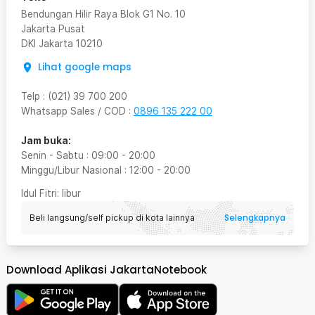
Bendungan Hilir Raya Blok G1 No. 10
Jakarta Pusat
DKI Jakarta
10210
Lihat google maps
Telp
:
(021) 39 700 200
Whatsapp Sales / COD
:
0896 135 222 00
Jam buka:
Senin - Sabtu
:
09:00
-
20:00
Minggu/Libur Nasional
:
12:00
-
20:00
Idul Fitri
: libur
Selengkapnya
Beli langsung/self pickup di kota lainnya
Download Aplikasi JakartaNotebook