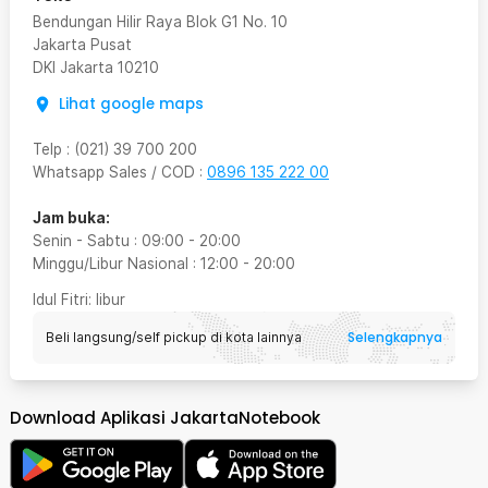
Bendungan Hilir Raya Blok G1 No. 10
Jakarta Pusat
DKI Jakarta
10210
Lihat google maps
Telp
:
(021) 39 700 200
Whatsapp Sales / COD
:
0896 135 222 00
Jam buka:
Senin - Sabtu
:
09:00
-
20:00
Minggu/Libur Nasional
:
12:00
-
20:00
Idul Fitri
: libur
Selengkapnya
Beli langsung/self pickup di kota lainnya
Download Aplikasi JakartaNotebook