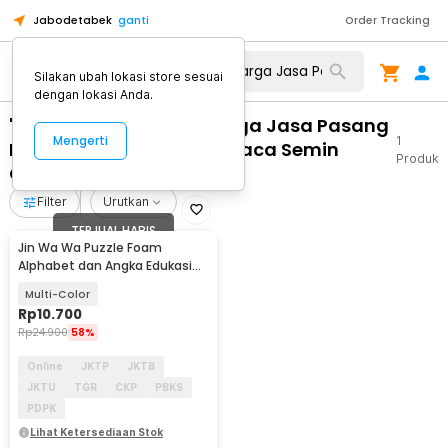
Jabodetabek
ganti
Order Tracking
Silakan ubah lokasi store sesuai
dengan lokasi Anda.
"WA 0859 3970 0884 Harga Jasa Pasang
Mengerti
1
Kusen Pintu Aluminium Kaca Semin
Produk
Gunungkidul"
Filter
Urutkan
TERJUAL HABIS
Jin Wa Wa Puzzle Foam
Alphabet dan Angka Edukasi
Anak 36 PCS
Multi-Color
Rp
10.700
Rp
24.900
58%
Online
JKTP
JKTB
JKTU
TGR
CKP
PBKS
PDPK
Lihat Ketersediaan Stok