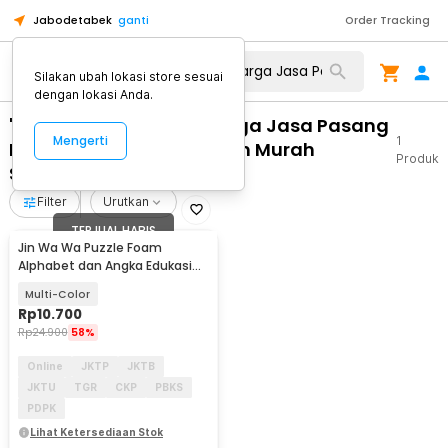
Jabodetabek
ganti
Order Tracking
Silakan ubah lokasi store sesuai
dengan lokasi Anda.
"WA 0859 3970 0884 Harga Jasa Pasang
Mengerti
1
Partisi Dinding Aluminium Murah
Produk
Sidomukti Salatiga"
Filter
Urutkan
TERJUAL HABIS
Jin Wa Wa Puzzle Foam
Alphabet dan Angka Edukasi
Anak 36 PCS
Multi-Color
Rp
10.700
Rp
24.900
58%
Online
JKTP
JKTB
JKTU
TGR
CKP
PBKS
PDPK
Lihat Ketersediaan Stok