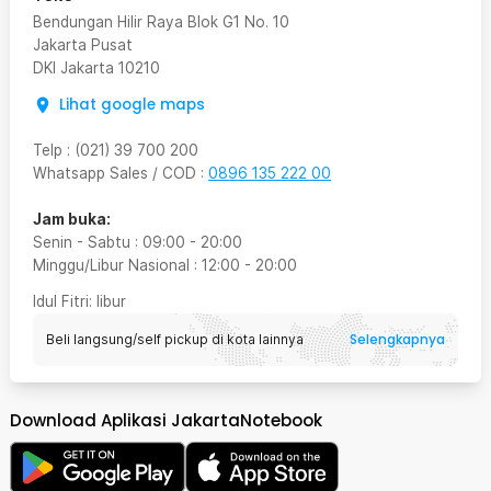
Bendungan Hilir Raya Blok G1 No. 10
Jakarta Pusat
DKI Jakarta
10210
Lihat google maps
Telp
:
(021) 39 700 200
Whatsapp Sales / COD
:
0896 135 222 00
Jam buka:
Senin - Sabtu
:
09:00
-
20:00
Minggu/Libur Nasional
:
12:00
-
20:00
Idul Fitri
: libur
Selengkapnya
Beli langsung/self pickup di kota lainnya
Download Aplikasi JakartaNotebook