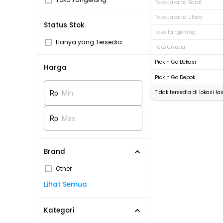
Toko Jakarta Barat
Toko Jakarta Utara
Status Stok
Toko Tangerang
Hanya yang Tersedia
Toko Cikupa
Pick n Go Bekasi
Harga
Pick n Go Depok
Tidak tersedia di lokasi lai
Rp
Min
Rp
Max
Brand
Other
Lihat Semua
Kategori