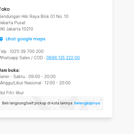
Toko
Bendungan Hilir Raya Blok G1 No. 10
Jakarta Pusat
DKI Jakarta
10210
Lihat google maps
Telp
:
(021) 39 700 200
Whatsapp Sales / COD
:
0896 135 222 00
Jam buka:
Senin - Sabtu
:
09:00
-
20:00
Minggu/Libur Nasional
:
12:00
-
20:00
Idul Fitri
: libur
Selengkapnya
Beli langsung/self pickup di kota lainnya