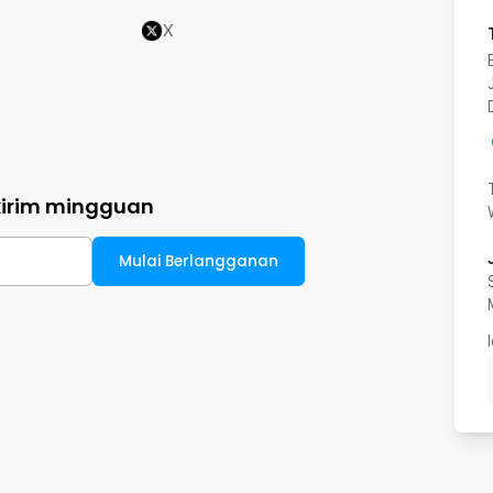
X
kirim mingguan
Mulai Berlangganan