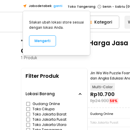
Jabodetabek
ganti
Toko Tangerang
Toko Cikupa
Kategori
Silakan ubah lokasi store sesuai
Pick n Go Jakarta Barat
Senin - J
dengan lokasi Anda.
Pick n Go Bekasi
Senin - Jumat (08
"WA 0859 3970 0884 Harga Jasa
Mengerti
Pick n Go Depok
Senin - Jumat (08
Gunungkidul"
Toko Jakarta Pusat
Senin - Sabtu
1
Produk
Toko Jakarta Barat
Senin - Sabtu
Toko Jakarta Utara
Jin Wa Wa Puzzle Foa
Filter Produk
Toko Tangerang
dan Angka Edukasi An
Toko Cikupa
Multi-Color
Rp
10.700
Pick n Go Jakarta Barat
Senin - J
Lokasi Barang
Rp
24.900
58%
Pick n Go Bekasi
Senin - Jumat (08
Gudang Online
Toko Cikupa
Pick n Go Depok
Senin - Jumat (08
Toko Jakarta Barat
Gudang Online
Toko Jakarta Pusat
Toko Jakarta Pusat
Toko Jakarta Utara
Toko Tangerang