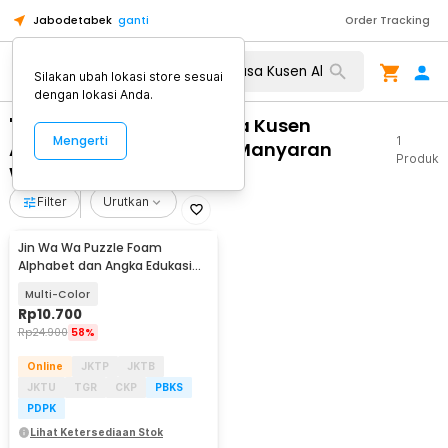
Jabodetabek
ganti
Order Tracking
Silakan ubah lokasi store sesuai
dengan lokasi Anda.
"WA 0859 3970 0884 Jasa Kusen
Mengerti
1
Aluminium Besar Murah Manyaran
Produk
Wonogiri"
Filter
Urutkan
Jin Wa Wa Puzzle Foam
Alphabet dan Angka Edukasi
Anak 36 PCS
Multi-Color
Rp
10.700
Rp
24.900
58%
Online
JKTP
JKTB
JKTU
TGR
CKP
PBKS
PDPK
Lihat Ketersediaan Stok