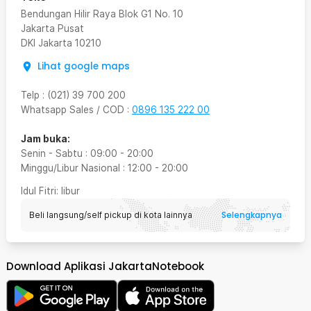
Bendungan Hilir Raya Blok G1 No. 10
Jakarta Pusat
DKI Jakarta
10210
Lihat google maps
Telp
:
(021) 39 700 200
Whatsapp Sales / COD
:
0896 135 222 00
Jam buka:
Senin - Sabtu
:
09:00
-
20:00
Minggu/Libur Nasional
:
12:00
-
20:00
Idul Fitri
: libur
Selengkapnya
Beli langsung/self pickup di kota lainnya
Download Aplikasi JakartaNotebook