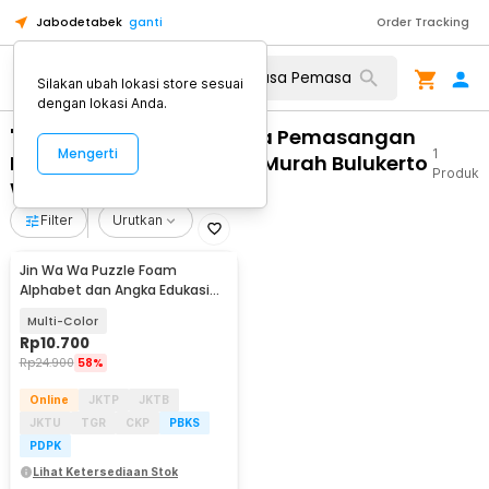
Jabodetabek
ganti
Order Tracking
Silakan ubah lokasi store sesuai
dengan lokasi Anda.
"WA 0859 3970 0884 Jasa Pemasangan
Mengerti
1
Pintu Kaca Untuk Kantor Murah Bulukerto
Produk
Wonogiri"
Filter
Urutkan
Jin Wa Wa Puzzle Foam
Alphabet dan Angka Edukasi
Anak 36 PCS
Multi-Color
Rp
10.700
Rp
24.900
58%
Online
JKTP
JKTB
JKTU
TGR
CKP
PBKS
PDPK
Lihat Ketersediaan Stok