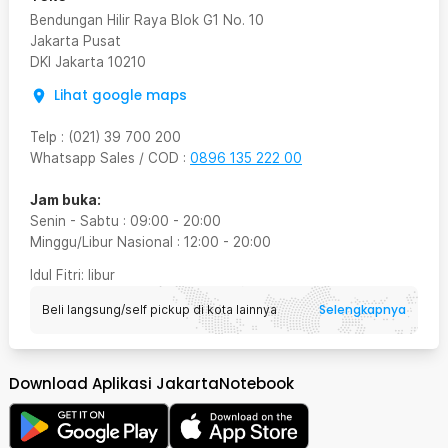
Bendungan Hilir Raya Blok G1 No. 10
Jakarta Pusat
DKI Jakarta
10210
Lihat google maps
Telp
:
(021) 39 700 200
Whatsapp Sales / COD
:
0896 135 222 00
Jam buka:
Senin - Sabtu
:
09:00
-
20:00
Minggu/Libur Nasional
:
12:00
-
20:00
Idul Fitri
: libur
Selengkapnya
Beli langsung/self pickup di kota lainnya
Download Aplikasi JakartaNotebook