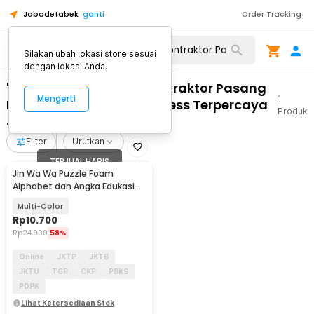
Jabodetabek
ganti
Order Tracking
Silakan ubah lokasi store sesuai
dengan lokasi Anda.
"WA 0859 3970 0884 Kontraktor Pasang
Mengerti
1
Partisi Kaca Lipat Frameless Terpercaya
Produk
Jebres Surakarta"
Filter
Urutkan
TERJUAL HABIS
Jin Wa Wa Puzzle Foam
Alphabet dan Angka Edukasi
Anak 36 PCS
Multi-Color
Rp
10.700
Rp
24.900
58%
Online
JKTP
JKTB
JKTU
TGR
CKP
PBKS
PDPK
Lihat Ketersediaan Stok