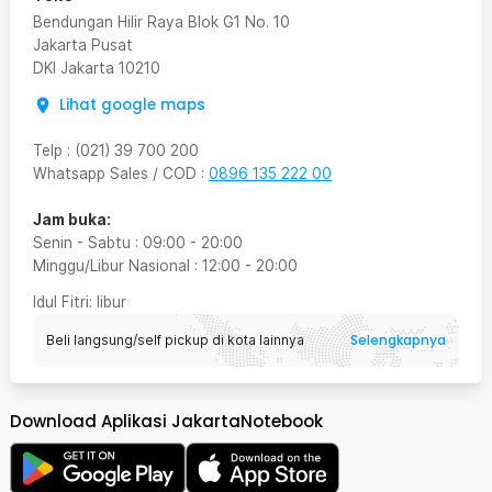
Bendungan Hilir Raya Blok G1 No. 10
Jakarta Pusat
DKI Jakarta
10210
Lihat google maps
Telp
:
(021) 39 700 200
Whatsapp Sales / COD
:
0896 135 222 00
Jam buka:
Senin - Sabtu
:
09:00
-
20:00
Minggu/Libur Nasional
:
12:00
-
20:00
Idul Fitri
: libur
Selengkapnya
Beli langsung/self pickup di kota lainnya
Download Aplikasi JakartaNotebook