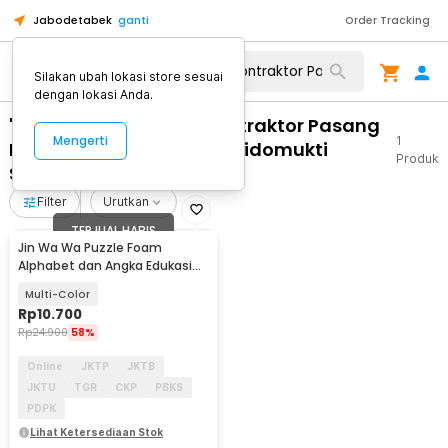
Jabodetabek
ganti
Order Tracking
Silakan ubah lokasi store sesuai
dengan lokasi Anda.
"WA 0859 3970 0884 Kontraktor Pasang
Mengerti
1
Pintu Kaca Geser Dapur Sidomukti
Produk
Salatiga"
Filter
Urutkan
TERJUAL HABIS
Jin Wa Wa Puzzle Foam
Alphabet dan Angka Edukasi
Anak 36 PCS
Multi-Color
Rp
10.700
Rp
24.900
58%
Online
JKTP
JKTB
JKTU
TGR
CKP
PBKS
PDPK
Lihat Ketersediaan Stok