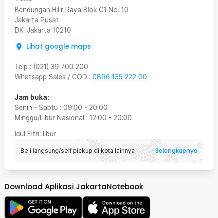
Bendungan Hilir Raya Blok G1 No. 10
Jakarta Pusat
DKI Jakarta
10210
Lihat google maps
Telp
:
(021) 39 700 200
Whatsapp Sales / COD
:
0896 135 222 00
Jam buka:
Senin - Sabtu
:
09:00
-
20:00
Minggu/Libur Nasional
:
12:00
-
20:00
Idul Fitri
: libur
Selengkapnya
Beli langsung/self pickup di kota lainnya
Download Aplikasi JakartaNotebook