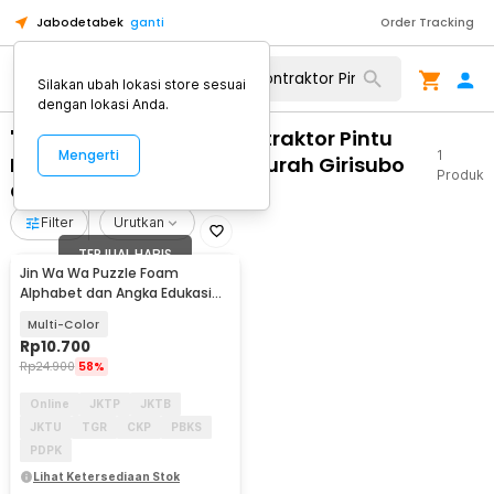
Jabodetabek
ganti
Order Tracking
Silakan ubah lokasi store sesuai
dengan lokasi Anda.
"WA 0859 3970 0884 Kontraktor Pintu
Mengerti
1
Kaca Belakang Rumah Murah Girisubo
Produk
Gunungkidul"
Filter
Urutkan
TERJUAL HABIS
Jin Wa Wa Puzzle Foam
Alphabet dan Angka Edukasi
Anak 36 PCS
Multi-Color
Rp
10.700
Rp
24.900
58%
Online
JKTP
JKTB
JKTU
TGR
CKP
PBKS
PDPK
Lihat Ketersediaan Stok