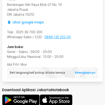
Bendungan Hilir Raya Blok G1 No. 10
Jakarta Pusat
DKI Jakarta
10210
Lihat google maps
Telp
:
(021) 39 700 200
Whatsapp Sales / COD
:
0896 135 222 00
Jam buka:
Senin - Sabtu
:
09:00
-
20:00
Minggu/Libur Nasional
:
12:00
-
20:00
Idul Fitri
: libur
Selengkapnya
Beli langsung/self pickup di kota lainnya
Download Aplikasi JakartaNotebook