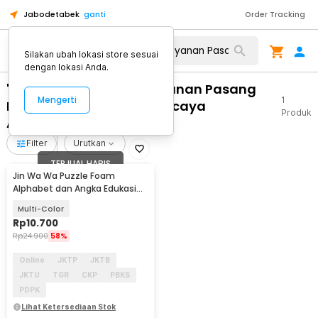
Jabodetabek
ganti
Order Tracking
Silakan ubah lokasi store sesuai
dengan lokasi Anda.
"WA 0859 3970 0884 Layanan Pasang
Mengerti
1
Pintu Kaca Double Terpercaya
Produk
Argomulyo Salatiga"
Filter
Urutkan
TERJUAL HABIS
Jin Wa Wa Puzzle Foam
Alphabet dan Angka Edukasi
Anak 36 PCS
Multi-Color
Rp
10.700
Rp
24.900
58%
Online
JKTP
JKTB
JKTU
TGR
CKP
PBKS
PDPK
Lihat Ketersediaan Stok