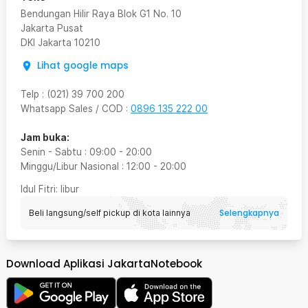
Bendungan Hilir Raya Blok G1 No. 10
Jakarta Pusat
DKI Jakarta
10210
Lihat google maps
Telp
:
(021) 39 700 200
Whatsapp Sales / COD
:
0896 135 222 00
Jam buka:
Senin - Sabtu
:
09:00
-
20:00
Minggu/Libur Nasional
:
12:00
-
20:00
Idul Fitri
: libur
Selengkapnya
Beli langsung/self pickup di kota lainnya
Download Aplikasi JakartaNotebook