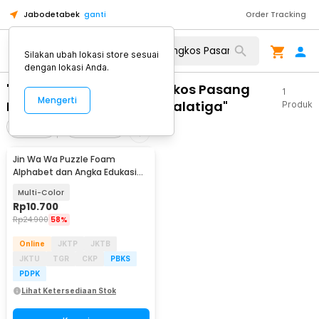
Jabodetabek
ganti
Order Tracking
Silakan ubah lokasi store sesuai
dengan lokasi Anda.
"WA 0859 3970 0884 Ongkos Pasang
1
Mengerti
Kusen Aluminium Besar Salatiga"
Produk
Filter
Urutkan
Jin Wa Wa Puzzle Foam
Alphabet dan Angka Edukasi
Anak 36 PCS
Multi-Color
Rp
10.700
Rp
24.900
58%
Online
JKTP
JKTB
JKTU
TGR
CKP
PBKS
PDPK
Lihat Ketersediaan Stok