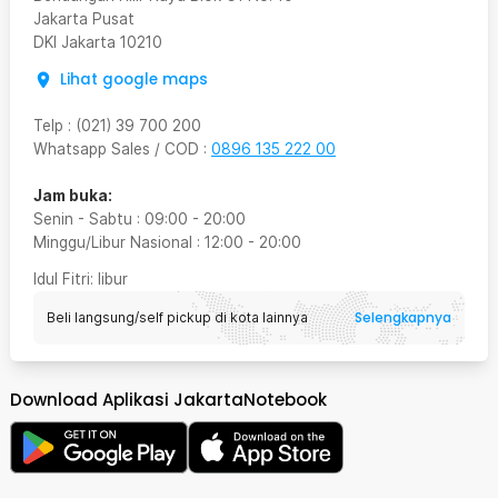
Jakarta Pusat
DKI Jakarta
10210
Lihat google maps
Telp
:
(021) 39 700 200
Whatsapp Sales / COD
:
0896 135 222 00
Jam buka:
Senin - Sabtu
:
09:00
-
20:00
Minggu/Libur Nasional
:
12:00
-
20:00
Idul Fitri
: libur
Selengkapnya
Beli langsung/self pickup di kota lainnya
Download Aplikasi JakartaNotebook