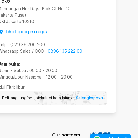
Toko
Bendungan Hilir Raya Blok G1 No. 10
Jakarta Pusat
DKI Jakarta
10210
Lihat google maps
Telp
:
(021) 39 700 200
Whatsapp Sales / COD
:
0896 135 222 00
Jam buka:
Senin - Sabtu
:
09:00
-
20:00
Minggu/Libur Nasional
:
12:00
-
20:00
Idul Fitri
: libur
Selengkapnya
Beli langsung/self pickup di kota lainnya
Our partners