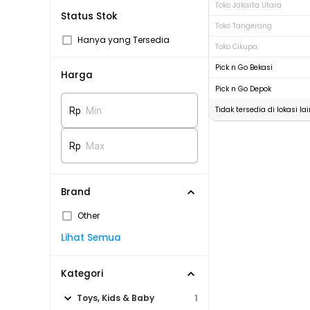
Toko Jakarta Utara
Status Stok
Toko Tangerang
Hanya yang Tersedia
Toko Cikupa
Pick n Go Bekasi
Harga
Pick n Go Depok
Tidak tersedia di lokasi lai
Rp
Min
Rp
Max
Brand
Other
Lihat Semua
Kategori
Toys, Kids & Baby
1