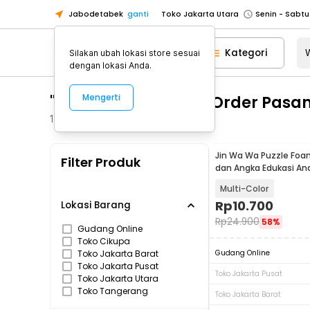
Jabodetabek
ganti
Toko Tangerang
Toko Cikupa
Kategori
Silakan ubah lokasi store sesuai
Pick n Go Jakarta Barat
Senin - J
dengan lokasi Anda.
Pick n Go Bekasi
Senin - Jumat (08
"WA 0859 3970 0884 Order Pasa
Mengerti
Pick n Go Depok
Senin - Jumat (08
1
Produk
Toko Jakarta Pusat
Senin - Sabtu
Toko Jakarta Barat
Senin - Sabtu
Jin Wa Wa Puzzle Foa
Filter Produk
Toko Jakarta Utara
dan Angka Edukasi An
Toko Tangerang
Multi-Color
Rp
10.700
Toko Cikupa
Lokasi Barang
Rp
24.900
58%
Pick n Go Jakarta Barat
Senin - J
Gudang Online
Toko Cikupa
Pick n Go Bekasi
Senin - Jumat (08
Toko Jakarta Barat
Gudang Online
Pick n Go Depok
Senin - Jumat (08
Toko Jakarta Pusat
Toko Jakarta Pusat
Toko Jakarta Utara
Toko Tangerang
Toko Jakarta Barat