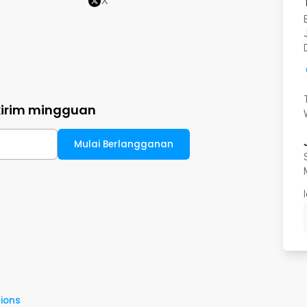
X
kirim mingguan
Mulai Berlangganan
ions