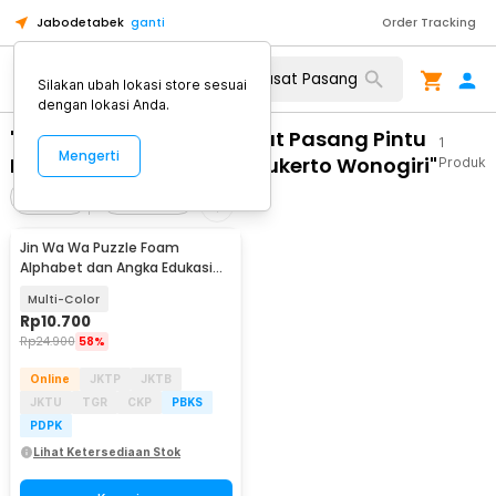
Jabodetabek
ganti
Order Tracking
Silakan ubah lokasi store sesuai
dengan lokasi Anda.
"WA 0859 3970 0884 Pusat Pasang Pintu
1
Mengerti
Kaca Lipat Frameless Bulukerto Wonogiri"
Produk
Filter
Urutkan
Jin Wa Wa Puzzle Foam
Alphabet dan Angka Edukasi
Anak 36 PCS
Multi-Color
Rp
10.700
Rp
24.900
58%
Online
JKTP
JKTB
JKTU
TGR
CKP
PBKS
PDPK
Lihat Ketersediaan Stok