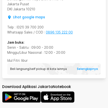
Jakarta Pusat
DKI Jakarta
10210
Lihat google maps
Telp
:
(021) 39 700 200
Whatsapp Sales / COD
:
0896 135 222 00
Jam buka:
Senin - Sabtu
:
09:00
-
20:00
Minggu/Libur Nasional
:
12:00
-
20:00
Idul Fitri
: libur
Selengkapnya
Beli langsung/self pickup di kota lainnya
Download Aplikasi JakartaNotebook