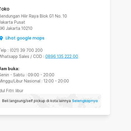
Toko
Bendungan Hilir Raya Blok G1 No. 10
Jakarta Pusat
DKI Jakarta
10210
Lihat google maps
Telp
:
(021) 39 700 200
Whatsapp Sales / COD
:
0896 135 222 00
Jam buka:
Senin - Sabtu
:
09:00
-
20:00
Minggu/Libur Nasional
:
12:00
-
20:00
Idul Fitri
: libur
Selengkapnya
Beli langsung/self pickup di kota lainnya