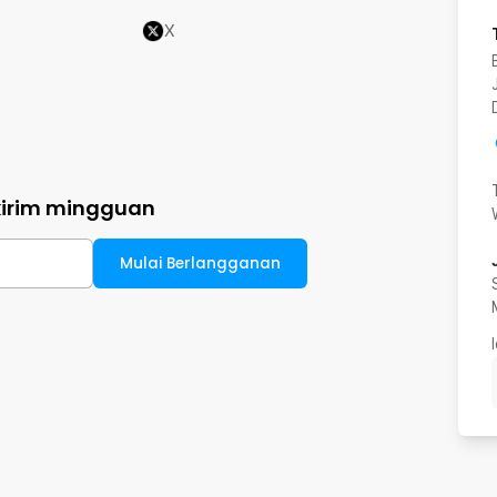
X
kirim mingguan
Mulai Berlangganan