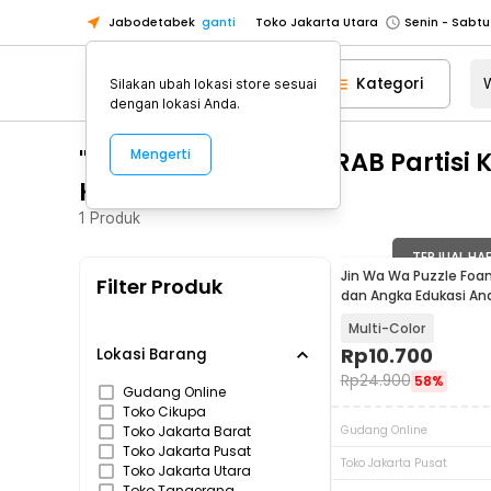
Jabodetabek
ganti
Toko Jakarta Utara
Toko Tangerang
Kategori
Silakan ubah lokasi store sesuai
Toko Cikupa
dengan lokasi Anda.
Pick n Go Jakarta Barat
Senin - J
"WA 0859 3970 0884 RAB Partisi
Mengerti
Pick n Go Bekasi
Senin - Jumat (08
Karanganyar"
Pick n Go Depok
Senin - Jumat (08
1
Produk
Toko Jakarta Pusat
Senin - Sabtu
Toko Jakarta Barat
Senin - Sabtu
TERJUAL HA
Jin Wa Wa Puzzle Foa
Filter Produk
Toko Jakarta Utara
dan Angka Edukasi An
Toko Tangerang
Multi-Color
Rp
10.700
Toko Cikupa
Lokasi Barang
Rp
24.900
58%
Pick n Go Jakarta Barat
Senin - J
Gudang Online
Toko Cikupa
Pick n Go Bekasi
Senin - Jumat (08
Toko Jakarta Barat
Gudang Online
Toko Jakarta Pusat
Pick n Go Depok
Senin - Jumat (08
Toko Jakarta Pusat
Toko Jakarta Utara
Toko Tangerang