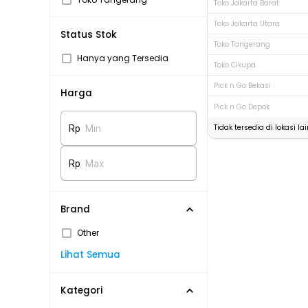
Toko Jakarta Barat
Toko Jakarta Utara
Status Stok
Toko Tangerang
Hanya yang Tersedia
Toko Cikupa
Pick n Go Bekasi
Harga
Pick n Go Depok
Tidak tersedia di lokasi lai
Rp
Min
Rp
Max
Brand
Other
Lihat Semua
Kategori