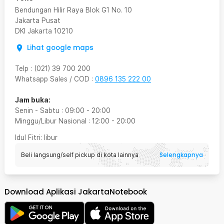
Bendungan Hilir Raya Blok G1 No. 10
Jakarta Pusat
DKI Jakarta
10210
Lihat google maps
Telp
:
(021) 39 700 200
Whatsapp Sales / COD
:
0896 135 222 00
Jam buka:
Senin - Sabtu
:
09:00
-
20:00
Minggu/Libur Nasional
:
12:00
-
20:00
Idul Fitri
: libur
Selengkapnya
Beli langsung/self pickup di kota lainnya
Download Aplikasi JakartaNotebook