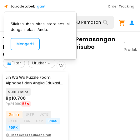
Jabodetabek
ganti
Order Tracking
Silakan ubah lokasi store sesuai
dengan lokasi Anda.
"WA 0859 3970 0884 RAB Pemasangan
Mengerti
1
Pintu Kaca Barbershop Girisubo
Produk
Gunungkidul"
Filter
Urutkan
Jin Wa Wa Puzzle Foam
Alphabet dan Angka Edukasi
Anak 36 PCS
Multi-Color
Rp
10.700
Rp
24.900
58%
Online
JKTP
JKTB
JKTU
TGR
CKP
PBKS
PDPK
Lihat Ketersediaan Stok