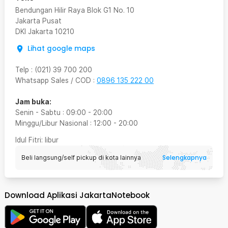
Bendungan Hilir Raya Blok G1 No. 10
Jakarta Pusat
DKI Jakarta
10210
Lihat google maps
Telp
:
(021) 39 700 200
Whatsapp Sales / COD
:
0896 135 222 00
Jam buka:
Senin - Sabtu
:
09:00
-
20:00
Minggu/Libur Nasional
:
12:00
-
20:00
Idul Fitri
: libur
Selengkapnya
Beli langsung/self pickup di kota lainnya
Download Aplikasi JakartaNotebook