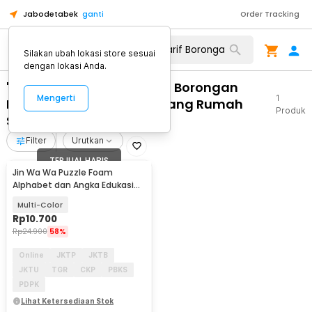
Jabodetabek
ganti
Order Tracking
Silakan ubah lokasi store sesuai
dengan lokasi Anda.
"WA 0859 3970 0884 Tarif Borongan
Mengerti
1
Pasang Pintu Kaca Belakang Rumah
Produk
Serengan Surakarta"
Filter
Urutkan
TERJUAL HABIS
Jin Wa Wa Puzzle Foam
Alphabet dan Angka Edukasi
Anak 36 PCS
Multi-Color
Rp
10.700
Rp
24.900
58%
Online
JKTP
JKTB
JKTU
TGR
CKP
PBKS
PDPK
Lihat Ketersediaan Stok