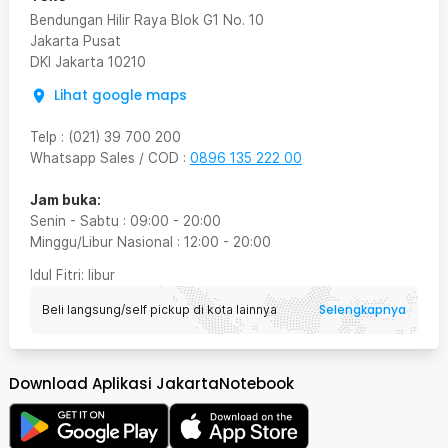
Bendungan Hilir Raya Blok G1 No. 10
Jakarta Pusat
DKI Jakarta
10210
Lihat google maps
Telp
:
(021) 39 700 200
Whatsapp Sales / COD
:
0896 135 222 00
Jam buka:
Senin - Sabtu
:
09:00
-
20:00
Minggu/Libur Nasional
:
12:00
-
20:00
Idul Fitri
: libur
Selengkapnya
Beli langsung/self pickup di kota lainnya
Download Aplikasi JakartaNotebook