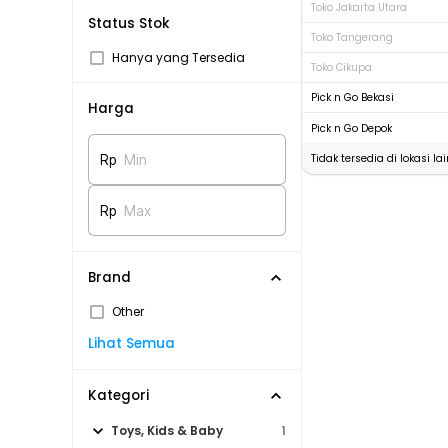
Toko Jakarta Utara
Status Stok
Toko Tangerang
Hanya yang Tersedia
Toko Cikupa
Pick n Go Bekasi
Harga
Pick n Go Depok
Tidak tersedia di lokasi lai
Rp
Min
Rp
Max
Brand
Other
Lihat Semua
Kategori
Toys, Kids & Baby
1