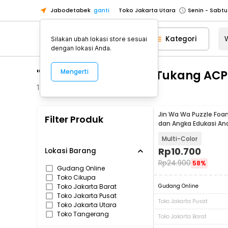
Jabodetabek
ganti
Toko Jakarta Utara
Toko Tangerang
Kategori
Silakan ubah lokasi store sesuai
Toko Cikupa
dengan lokasi Anda.
Pick n Go Jakarta Barat
Senin - J
"WA 0859 3970 0884 Tukang ACP 
Mengerti
Pick n Go Bekasi
Senin - Jumat (08
Pick n Go Depok
Senin - Jumat (08
1
Produk
Toko Jakarta Pusat
Senin - Sabtu
Jin Wa Wa Puzzle Foa
Filter Produk
Toko Jakarta Barat
Senin - Sabtu
dan Angka Edukasi An
Toko Jakarta Utara
Multi-Color
Toko Tangerang
Rp
10.700
Lokasi Barang
Rp
24.900
58%
Toko Cikupa
Gudang Online
Toko Cikupa
Pick n Go Jakarta Barat
Senin - J
Toko Jakarta Barat
Gudang Online
Pick n Go Bekasi
Senin - Jumat (08
Toko Jakarta Pusat
Toko Jakarta Pusat
Toko Jakarta Utara
Pick n Go Depok
Senin - Jumat (08
Toko Tangerang
Toko Jakarta Barat