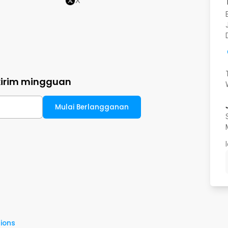
X
kirim mingguan
Mulai Berlangganan
ions