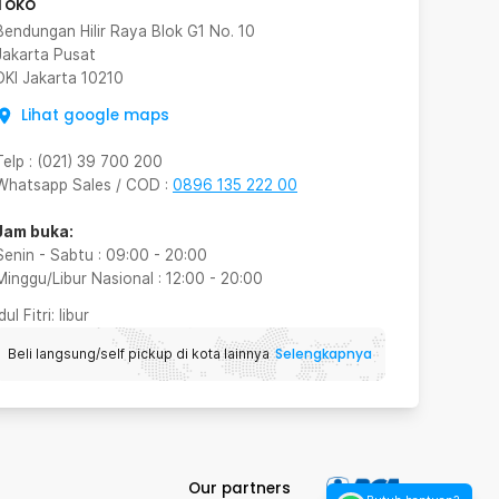
Toko
Bendungan Hilir Raya Blok G1 No. 10
Jakarta Pusat
DKI Jakarta
10210
Lihat google maps
Telp
:
(021) 39 700 200
Whatsapp Sales / COD
:
0896 135 222 00
Jam buka:
Senin - Sabtu
:
09:00
-
20:00
Minggu/Libur Nasional
:
12:00
-
20:00
Idul Fitri
: libur
Selengkapnya
Beli langsung/self pickup di kota lainnya
Our partners