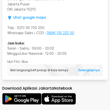
Jakarta Pusat
DKI Jakarta
10210
Lihat google maps
Telp
:
(021) 39 700 200
Whatsapp Sales / COD
:
0896 135 222 00
Jam buka:
Senin - Sabtu
:
09:00
-
20:00
Minggu/Libur Nasional
:
12:00
-
20:00
Idul Fitri
: libur
Selengkapnya
Beli langsung/self pickup di kota lainnya
Download Aplikasi JakartaNotebook