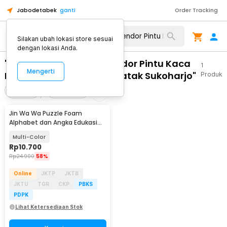
Jabodetabek
ganti
Order Tracking
Silakan ubah lokasi store sesuai
dengan lokasi Anda.
"WA 0859 3970 0884 Vendor Pintu Kaca
1
Mengerti
Lipat Frameless Murah Gatak Sukoharjo"
Produk
Filter
Urutkan
Jin Wa Wa Puzzle Foam
Alphabet dan Angka Edukasi
Anak 36 PCS
Multi-Color
Rp
10.700
Rp
24.900
58%
Online
JKTP
JKTB
JKTU
TGR
CKP
PBKS
PDPK
Lihat Ketersediaan Stok