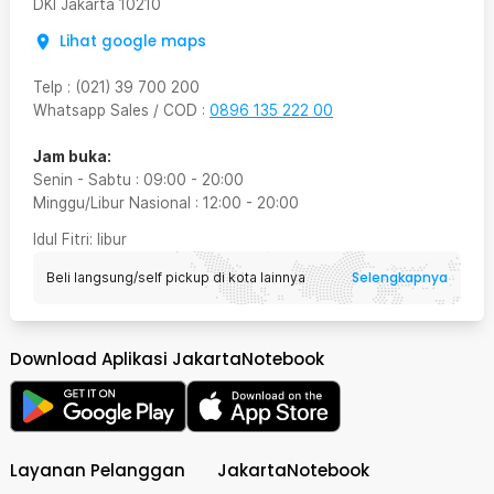
DKI Jakarta
10210
Lihat google maps
Telp
:
(021) 39 700 200
Whatsapp Sales / COD
:
0896 135 222 00
Jam buka:
Senin - Sabtu
:
09:00
-
20:00
Minggu/Libur Nasional
:
12:00
-
20:00
Idul Fitri
: libur
Selengkapnya
Beli langsung/self pickup di kota lainnya
Download Aplikasi JakartaNotebook
Layanan Pelanggan
JakartaNotebook