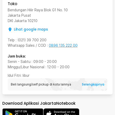
Toko
Bendungan Hilir Raya Blok G1 No. 10
Jakarta Pusat
DKI Jakarta
10210
Lihat google maps
Telp
:
(021) 39 700 200
Whatsapp Sales / COD
:
0896 135 222 00
Jam buka:
Senin - Sabtu
:
09:00
-
20:00
Minggu/Libur Nasional
:
12:00
-
20:00
Idul Fitri
: libur
Selengkapnya
Beli langsung/self pickup di kota lainnya
Download Aplikasi JakartaNotebook