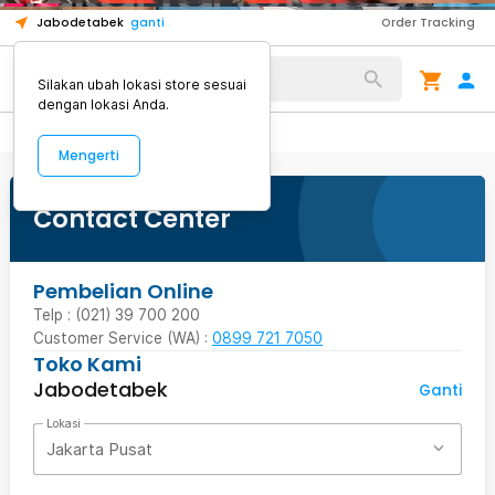
elektrik ini dan buat video produk Anda makin kece!
mengakibatkan rasa gatal dan iritasi pada kulit.
1
Jabodetabek
ganti
Order Tracking
Alat Kopi
Silakan ubah lokasi store sesuai
dengan lokasi Anda.
Mengerti
Contact Center
Pembelian Online
Telp : (021) 39 700 200
Customer Service (WA) :
0899 721 7050
Toko Kami
Jabodetabek
Ganti
Lokasi
Jakarta Pusat