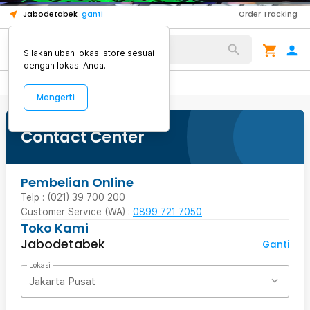
1
1
1
Jabodetabek
ganti
Order Tracking
Alat Kopi
Silakan ubah lokasi store sesuai
dengan lokasi Anda.
Mengerti
Contact Center
Pembelian Online
Telp : (021) 39 700 200
Customer Service (WA) :
0899 721 7050
Toko Kami
Jabodetabek
Ganti
Lokasi
Jakarta Pusat