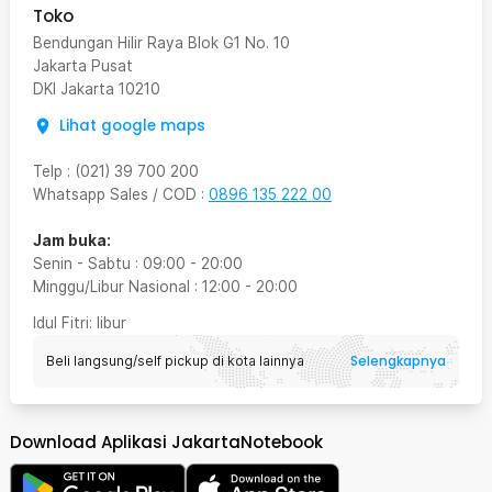
Toko
Bendungan Hilir Raya Blok G1 No. 10
Jakarta Pusat
DKI Jakarta
10210
Lihat google maps
Telp
:
(021) 39 700 200
Whatsapp Sales / COD
:
0896 135 222 00
Jam buka:
Senin - Sabtu
:
09:00
-
20:00
Minggu/Libur Nasional
:
12:00
-
20:00
Idul Fitri
: libur
Selengkapnya
Beli langsung/self pickup di kota lainnya
Download Aplikasi JakartaNotebook