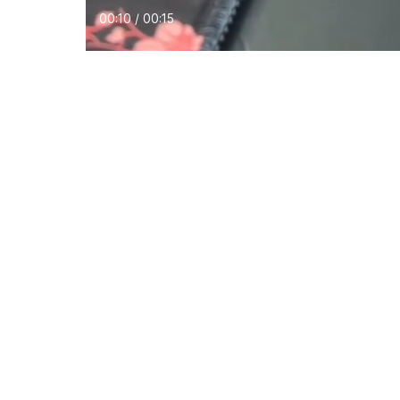
00:11 / 00:15
Download Aplikasi JakartaNotebook
Layanan Pelanggan
JakartaNoteb
Bantuan
Tentang Kami
Klaim Garansi Produk
Kontak Kami
Biaya Pengiriman
Karir
Indeks Produk
Blog