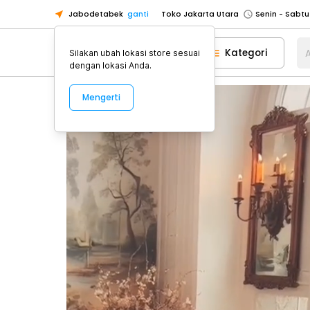
Jabodetabek
ganti
Toko Tangerang
Toko Cikupa
Kategori
A
Silakan ubah lokasi store sesuai
Pick n Go Jakarta Barat
Senin - J
dengan lokasi Anda.
Pick n Go Bekasi
Senin - Jumat (08
Mengerti
Pick n Go Depok
Senin - Jumat (08
Toko Jakarta Pusat
Senin - Sabtu
Toko Jakarta Barat
Senin - Sabtu
Toko Jakarta Utara
Toko Tangerang
Toko Cikupa
Pick n Go Jakarta Barat
Senin - J
Pick n Go Bekasi
Senin - Jumat (08
Pick n Go Depok
Senin - Jumat (08