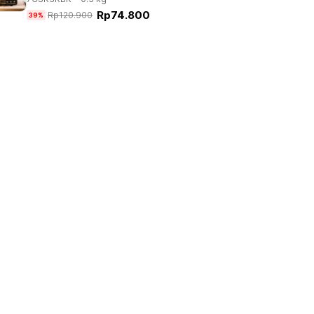
Rp
74.800
Rp
120.900
39%