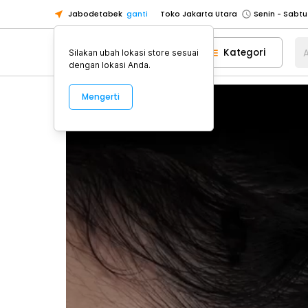
Jabodetabek
ganti
Toko Jakarta Utara
Toko Tangerang
Kategori
A
Silakan ubah lokasi store sesuai
Toko Cikupa
dengan lokasi Anda.
Pick n Go Jakarta Barat
Senin - J
Mengerti
Pick n Go Bekasi
Senin - Jumat (08
Pick n Go Depok
Senin - Jumat (08
Toko Jakarta Pusat
Senin - Sabtu
Toko Jakarta Barat
Senin - Sabtu
Toko Jakarta Utara
Toko Tangerang
Toko Cikupa
Pick n Go Jakarta Barat
Senin - J
Pick n Go Bekasi
Senin - Jumat (08
Pick n Go Depok
Senin - Jumat (08