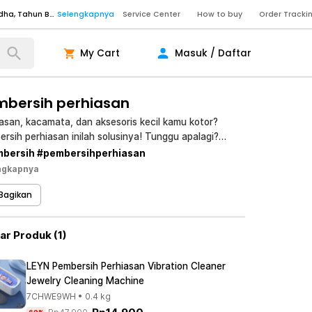
Senin - Sabtu (09:00-20:00), Minggu/Libur Nasional (10:00-18:00), Tutup pada Idul Fitri, Idul Adha, Tahun Baru
Selengkapnya
Service Center
How to buy
Order Tracki
Senin - Sabtu (09:00-20:00), Minggu/Libur Nasional (10:00-18:00), Tutup pada Idul Fitri, Idul Adha, Tahun Baru
Selengkapnya
My Cart
Masuk / Daftar
Senin - Jumat (10:00-20:00), Sabtu - Minggu dan Libur Nasional (10:00-18:00), Tutup pada Idul Fitri, Idul Adha, Tahun Baru
Selengkapnya
ngkapnya
mbersih perhiasan
asan, kacamata, dan aksesoris kecil kamu kotor?
rsih perhiasan inilah solusinya! Tunggu apalagi?
ngkapnya
k out dan rasakan bedanya!
bersih #pembersihperhiasan
ngkapnya
ngkapnya
Senin - Sabtu (09:00-20:00), Minggu/Libur Nasional (10:00-18:00), Tutup pada Idul Fitri, Idul Adha, Tahun Baru
Selengkapnya
Bagikan
Senin - Sabtu (09:00-20:00), Minggu/Libur Nasional (10:00-18:00), Tutup pada Idul Fitri, Idul Adha, Tahun Baru
Selengkapnya
Senin - Jumat (10:00-20:00), Sabtu - Minggu dan Libur Nasional (10:00-18:00), Tutup pada Idul Fitri, Idul Adha, Tahun Baru
Selengkapnya
tar Produk
(
1
)
ngkapnya
LEYN Pembersih Perhiasan Vibration Cleaner
Jewelry Cleaning Machine
7CHWE9WH
•
0.4
kg