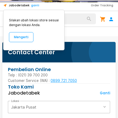
kepala kemudian robot akan menirukan suara Anda.
1
1
1
Jabodetabek
ganti
Order Tracking
Anda bahkan bisa merekam suara selama 8 detik
dengan menekan bagian dada robot.
Alat Kopi
Silakan ubah lokasi store sesuai
dengan lokasi Anda.
Mengerti
Contact Center
Pembelian Online
Telp : (021) 39 700 200
Customer Service (WA) :
0899 721 7050
Toko Kami
Jabodetabek
Ganti
Lokasi
Jakarta Pusat