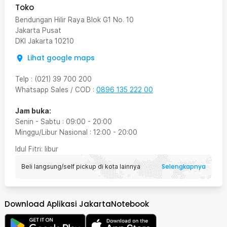
Toko
Bendungan Hilir Raya Blok G1 No. 10
Jakarta Pusat
DKI Jakarta
10210
Lihat google maps
Telp
:
(021) 39 700 200
Whatsapp Sales / COD
:
0896 135 222 00
Jam buka:
Senin - Sabtu
:
09:00
-
20:00
Minggu/Libur Nasional
:
12:00
-
20:00
Idul Fitri
: libur
Selengkapnya
Beli langsung/self pickup di kota lainnya
Download Aplikasi JakartaNotebook