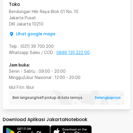
Toko
Bendungan Hilir Raya Blok G1 No. 10
Jakarta Pusat
DKI Jakarta
10210
Lihat google maps
Telp
:
(021) 39 700 200
Whatsapp Sales / COD
:
0896 135 222 00
Jam buka:
Senin - Sabtu
:
09:00
-
20:00
Minggu/Libur Nasional
:
12:00
-
20:00
Idul Fitri
: libur
Selengkapnya
Beli langsung/self pickup di kota lainnya
Download Aplikasi JakartaNotebook