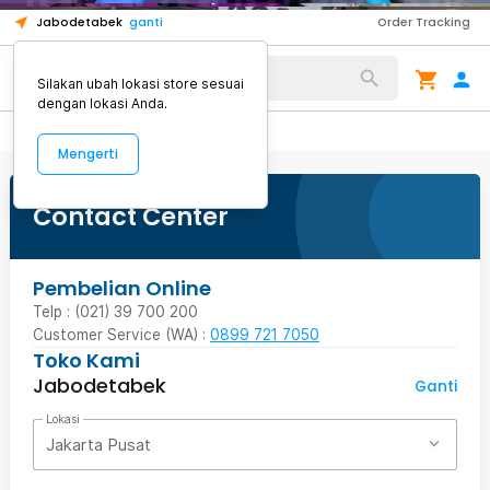
Twitter : @JakartaNotebook.com Instagram :
JakartaNotebook.com Twitter :
1
1
Jabodetabek
ganti
Order Tracking
@jakartanotebook Tiktok : jakartanotebook.com
@JakartaNotebook.com Instagram :
@jakartanotebook Tiktok : jakartanotebook.com
Alat Kopi
Silakan ubah lokasi store sesuai
dengan lokasi Anda.
Mengerti
Contact Center
Pembelian Online
Telp : (021) 39 700 200
Customer Service (WA) :
0899 721 7050
Toko Kami
Jabodetabek
Ganti
Lokasi
Jakarta Pusat