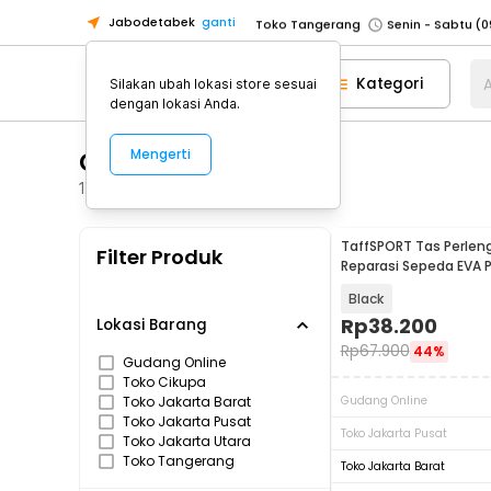
Jabodetabek
ganti
Toko Tangerang
Toko Cikupa
Kategori
A
Silakan ubah lokasi store sesuai
Pick n Go Jakarta Barat
Senin - J
dengan lokasi Anda.
Pick n Go Bekasi
Senin - Jumat (08
GIYO
Mengerti
Pick n Go Depok
Senin - Jumat (08
Toko Jakarta Pusat
Senin - Sabtu
1
Produk
Toko Jakarta Barat
Senin - Sabtu
TaffSPORT Tas Perlen
Filter Produk
Toko Jakarta Utara
Reparasi Sepeda EVA P
L - PP08S
Toko Tangerang
Black
Toko Cikupa
Rp
38.200
Lokasi Barang
Rp
67.900
44%
Pick n Go Jakarta Barat
Senin - J
Gudang Online
Toko Cikupa
Pick n Go Bekasi
Senin - Jumat (08
Toko Jakarta Barat
Gudang Online
Pick n Go Depok
Senin - Jumat (08
Toko Jakarta Pusat
Toko Jakarta Pusat
Toko Jakarta Utara
Toko Tangerang
Toko Jakarta Barat