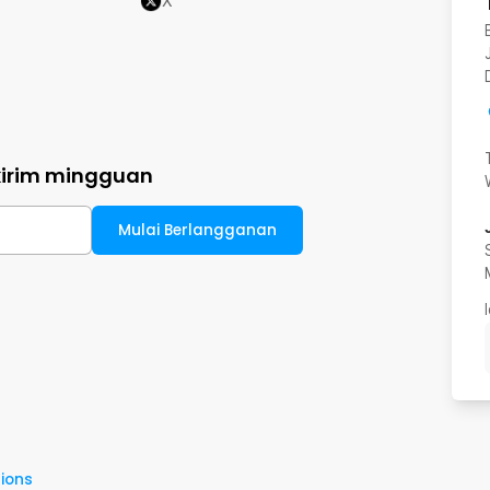
X
kirim mingguan
Mulai Berlangganan
ions