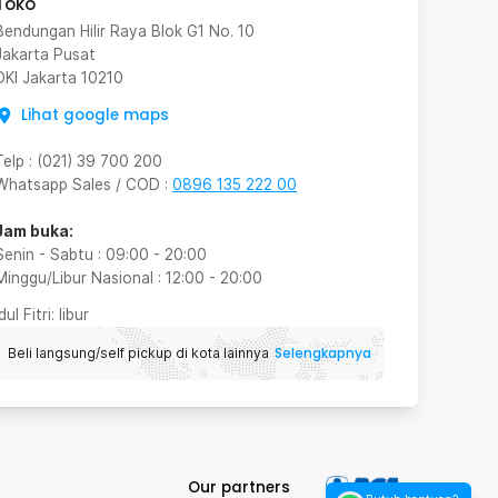
Toko
Bendungan Hilir Raya Blok G1 No. 10
Jakarta Pusat
DKI Jakarta
10210
Lihat google maps
Telp
:
(021) 39 700 200
Whatsapp Sales / COD
:
0896 135 222 00
Jam buka:
Senin - Sabtu
:
09:00
-
20:00
Minggu/Libur Nasional
:
12:00
-
20:00
Idul Fitri
: libur
Selengkapnya
Beli langsung/self pickup di kota lainnya
Our partners