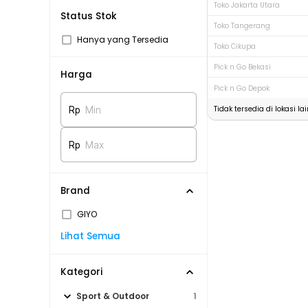
Toko Jakarta Utara
Status Stok
Toko Tangerang
Hanya yang Tersedia
Toko Cikupa
Pick n Go Bekasi
Harga
Pick n Go Depok
Tidak tersedia di lokasi lai
Rp
Min
Rp
Max
Brand
GIYO
Lihat Semua
Kategori
Sport & Outdoor
1