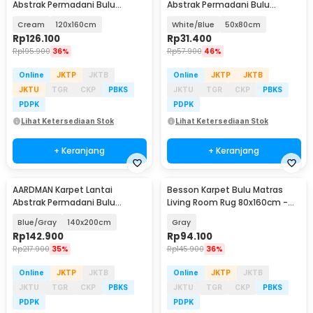
Abstrak Permadani Bulu
Abstrak Permadani Bulu
Lembut Abstract Carpet -
Lembut Abstract Carpet -
Cream
120x160cm
White/Blue
50x80cm
BQ001
BQ001
Rp
126.100
Rp
31.400
Rp
195.900
36%
Rp
57.900
46%
Online
JKTP
JKTB
Online
JKTP
JKTB
JKTU
TGR
CKP
PBKS
JKTU
TGR
CKP
PBKS
PDPK
PDPK
Lihat Ketersediaan Stok
Lihat Ketersediaan Stok
+ Keranjang
+ Keranjang
AARDMAN Karpet Lantai
Besson Karpet Bulu Matras
Abstrak Permadani Bulu
Living Room Rug 80x160cm -
Lembut Abstract Carpet -
BS01
Blue/Gray
140x200cm
Gray
BQ001
Rp
142.900
Rp
94.100
Rp
217.900
35%
Rp
145.900
36%
Online
JKTP
JKTB
Online
JKTP
JKTB
JKTU
TGR
CKP
PBKS
JKTU
TGR
CKP
PBKS
PDPK
PDPK