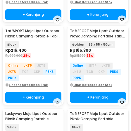
Lihat Ketersediaan Stok
Lihat Ketersediaan Stok
+ Keranjang
+ Keranjang
TaffSPORT Meja Lipat Outdoor
TaffSPORT Meja Lipat Outdoor
Piknik Camping Portable Table
Piknik Camping Portable Table
118x55x50cm - TX120
with Bag - AF59
Black
Golden
95 x 55 x 50cm
Rp
216.400
Rp
185.300
Rp
299.900
28%
Rp
281.900
35%
Online
JKTP
JKTB
Online
JKTP
JKTB
JKTU
TGR
CKP
PBKS
JKTU
TGR
CKP
PBKS
PDPK
PDPK
Lihat Ketersediaan Stok
Lihat Ketersediaan Stok
+ Keranjang
+ Keranjang
Luckyway Meja Lipat Outdoor
TaffSPORT Meja Lipat Outdoor
Piknik Camping Portable
Piknik Camping Portable
60x40x25cm - CC700
118x59x43.5cm - ST12
White
Black