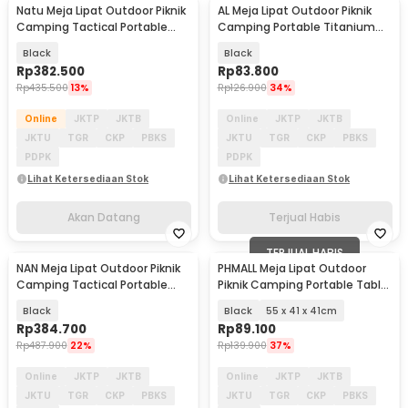
Natu Meja Lipat Outdoor Piknik
AL Meja Lipat Outdoor Piknik
Akan Datang
Baru
Camping Tactical Portable
Camping Portable Titanium
60x40cm - CCJZ0002
48x28x44.5cm - AF65
Black
Black
Rp
382.500
Rp
83.800
Rp
435.500
13%
Rp
126.900
34%
Online
JKTP
JKTB
Online
JKTP
JKTB
JKTU
TGR
CKP
PBKS
JKTU
TGR
CKP
PBKS
PDPK
PDPK
Lihat Ketersediaan Stok
Lihat Ketersediaan Stok
Akan Datang
Terjual Habis
TERJUAL HABIS
NAN Meja Lipat Outdoor Piknik
PHMALL Meja Lipat Outdoor
Akan Datang
Camping Tactical Portable
Piknik Camping Portable Table
59x39x38cm - TX150
with Bag - PH3
Black
Black
55 x 41 x 41cm
Rp
384.700
Rp
89.100
Rp
487.900
22%
Rp
139.900
37%
Online
JKTP
JKTB
Online
JKTP
JKTB
JKTU
TGR
CKP
PBKS
JKTU
TGR
CKP
PBKS