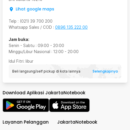
Lihat google maps
Telp
:
(021) 39 700 200
Whatsapp Sales / COD
:
0896 135 222 00
Jam buka:
Senin - Sabtu
:
09:00
-
20:00
Minggu/Libur Nasional
:
12:00
-
20:00
Idul Fitri
: libur
Selengkapnya
Beli langsung/self pickup di kota lainnya
Download Aplikasi JakartaNotebook
Layanan Pelanggan
JakartaNotebook