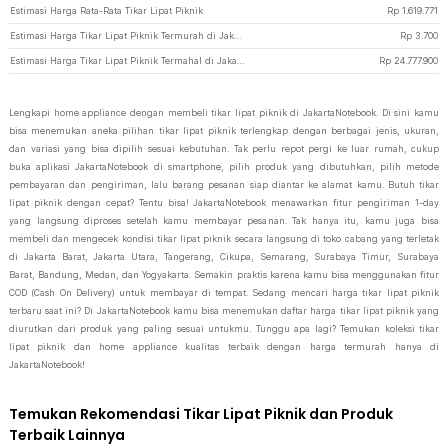
Estimasi Harga Rata-Rata Tikar Lipat Piknik
Rp
1.619.771
Estimasi Harga Tikar Lipat Piknik Termurah di JakartaNotebook
Rp
3.700
Estimasi Harga Tikar Lipat Piknik Termahal di JakartaNotebook
Rp
24.777.900
Lengkapi home appliance dengan membeli tikar lipat piknik di JakartaNotebook. Di sini kamu
bisa menemukan aneka pilihan tikar lipat piknik terlengkap dengan berbagai jenis, ukuran,
dan variasi yang bisa dipilih sesuai kebutuhan. Tak perlu repot pergi ke luar rumah, cukup
buka aplikasi JakartaNotebook di smartphone, pilih produk yang dibutuhkan, pilih metode
pembayaran dan pengiriman, lalu barang pesanan siap diantar ke alamat kamu. Butuh tikar
lipat piknik dengan cepat? Tentu bisa! JakartaNotebook menawarkan fitur pengiriman 1-day
yang langsung diproses setelah kamu membayar pesanan. Tak hanya itu, kamu juga bisa
membeli dan mengecek kondisi tikar lipat piknik secara langsung di toko cabang yang terletak
di Jakarta Barat, Jakarta Utara, Tangerang, Cikupa, Semarang, Surabaya Timur, Surabaya
Barat, Bandung, Medan, dan Yogyakarta. Semakin praktis karena kamu bisa menggunakan fitur
COD (Cash On Delivery) untuk membayar di tempat. Sedang mencari harga tikar lipat piknik
terbaru saat ini? Di JakartaNotebook kamu bisa menemukan daftar harga tikar lipat piknik yang
diurutkan dari produk yang paling sesuai untukmu. Tunggu apa lagi? Temukan koleksi tikar
lipat piknik dan home appliance kualitas terbaik dengan harga termurah hanya di
JakartaNotebook!
Temukan Rekomendasi Tikar Lipat Piknik dan Produk
Terbaik Lainnya