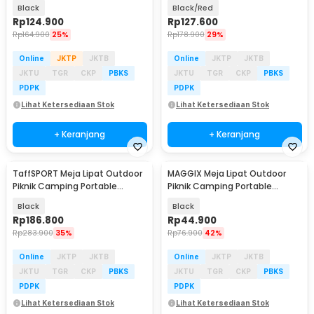
56x40.5x40cm - 8825
Aluminium - 8826
Black
Black/Red
Rp
124.900
Rp
127.600
Rp
164.900
25%
Rp
178.900
29%
Online
JKTP
JKTB
Online
JKTP
JKTB
JKTU
TGR
CKP
PBKS
JKTU
TGR
CKP
PBKS
PDPK
PDPK
Lihat Ketersediaan Stok
Lihat Ketersediaan Stok
+ Keranjang
+ Keranjang
TaffSPORT Meja Lipat Outdoor
MAGGIX Meja Lipat Outdoor
Piknik Camping Portable
Piknik Camping Portable
68x46.3x41.5cm - 8825
Oxford 48x48x44cm - M-48
Black
Black
Rp
186.800
Rp
44.900
Rp
283.900
35%
Rp
76.900
42%
Online
JKTP
JKTB
Online
JKTP
JKTB
JKTU
TGR
CKP
PBKS
JKTU
TGR
CKP
PBKS
PDPK
PDPK
Lihat Ketersediaan Stok
Lihat Ketersediaan Stok