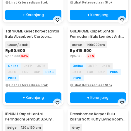
Lihat Ketersediaan Stok
Lihat Ketersediaan Stok
+ Keranjang
+ Keranjang
TaffHOME Keset Karpet Lantai
GULUHOME Karpet Lantai
Bulu Absorbent Cartoon
Permadani Bulu Lembut Anti
Money 60x90cm - TH-02
Slip Motif Square - GH02
Green/Black
Brown
140x200cm
Rp
50.600
Rp
418.600
Rp
87.900
43%
Rp
573.900
28%
Online
JKTP
JKTB
Online
JKTP
JKTB
JKTU
TGR
CKP
PBKS
JKTU
TGR
CKP
PBKS
PDPK
PDPK
Lihat Ketersediaan Stok
Lihat Ketersediaan Stok
+ Keranjang
+ Keranjang
IBNUNU Karpet Lantai
Dresshomee Karpet Bulu
Permadani Lembut Luxury
Rasfur Soft Fluffy Living Room
Velvet Carpet - IB19
Rug 140x200cm - DE2004
Beige
120 x 160 cm
Gray