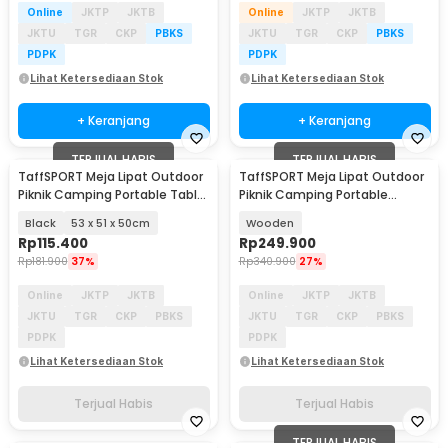
Online
JKTP
JKTB
Online
JKTP
JKTB
JKTU
TGR
CKP
PBKS
JKTU
TGR
CKP
PBKS
PDPK
PDPK
Lihat Ketersediaan Stok
Lihat Ketersediaan Stok
+ Keranjang
+ Keranjang
TERJUAL HABIS
TERJUAL HABIS
TaffSPORT Meja Lipat Outdoor
TaffSPORT Meja Lipat Outdoor
Piknik Camping Portable Table
Piknik Camping Portable
with Bag - AF59
118x59x43.5cm - ST12
Black
53 x 51 x 50cm
Wooden
Rp
115.400
Rp
249.900
Rp
181.900
37%
Rp
340.900
27%
Online
JKTP
JKTB
Online
JKTP
JKTB
JKTU
TGR
CKP
PBKS
JKTU
TGR
CKP
PBKS
PDPK
PDPK
Lihat Ketersediaan Stok
Lihat Ketersediaan Stok
Terjual Habis
Terjual Habis
TERJUAL HABIS