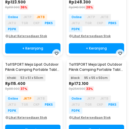
Rp
123.500
Rp
248.300
Rp
191.900
36%
Rp
340.900
28%
Online
JKTP
JKTB
Online
JKTP
JKTB
JKTU
TGR
CKP
PBKS
JKTU
TGR
CKP
PBKS
PDPK
PDPK
Lihat Ketersediaan Stok
Lihat Ketersediaan Stok
+ Keranjang
+ Keranjang
TaffSPORT Meja Lipat Outdoor
TaffSPORT Meja Lipat Outdoor
Piknik Camping Portable Table
Piknik Camping Portable Table
with Bag - AF59
with Bag - AF59
Khaki
53 x 51 x 50cm
Black
95 x 55 x 50cm
Rp
115.400
Rp
172.100
Rp
181.900
37%
Rp
254.900
33%
Online
JKTP
JKTB
Online
JKTP
JKTB
JKTU
TGR
CKP
PBKS
JKTU
TGR
CKP
PBKS
PDPK
PDPK
Lihat Ketersediaan Stok
Lihat Ketersediaan Stok