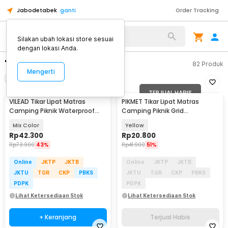
Jabodetabek
ganti
Order Tracking
Silakan ubah lokasi store sesuai
dengan lokasi Anda.
"tikar lipat piknik"
82
Produk
Mengerti
Filter
Urutkan
TERJUAL HABIS
VILEAD Tikar Lipat Matras
PIKMET Tikar Lipat Matras
Camping Piknik Waterproof
Camping Piknik Grid
Mat 1.5x1.9M - V15
Waterproof 138.5x179cm -
Mix Color
Yellow
PK200
Rp
42.300
Rp
20.800
Rp
73.900
43%
Rp
41.900
51%
Online
JKTP
JKTB
Online
JKTP
JKTB
JKTU
TGR
CKP
PBKS
JKTU
TGR
CKP
PBKS
PDPK
PDPK
Lihat Ketersediaan Stok
Lihat Ketersediaan Stok
+ Keranjang
Terjual Habis