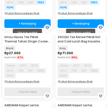
JKTU
TGR
CKP
PBKS
JKTU
TGR
CKP
PBKS
PDPK
PDPK
Lihat Ketersediaan Stok
Lihat Ketersediaan Stok
+ Keranjang
+ Keranjang
TERJUAL HABIS
TERJUAL HABIS
Umzu Hause Tas Piknik
ZAOQIU Tas Ransel Piknik Hot
Thermal Tahan Dingin Cooler
and Cold Lunch Bag Insulated
Bag Outdoor 43L - H43
Backpack - YY29
Black
Gray
Rp
27.000
Rp
71.000
Rp
50.900
47%
Rp
106.900
34%
Online
JKTP
JKTB
Online
JKTP
JKTB
JKTU
TGR
CKP
PBKS
JKTU
TGR
CKP
PBKS
PDPK
PDPK
Lihat Ketersediaan Stok
Lihat Ketersediaan Stok
Terjual Habis
Terjual Habis
AARDMAN Karpet Lantai
AARDMAN Karpet Lantai