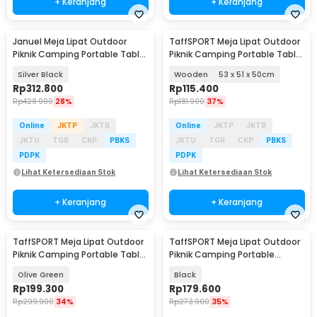
+ Keranjang
+ Keranjang
Januel Meja Lipat Outdoor
TaffSPORT Meja Lipat Outdoor
Piknik Camping Portable Table
Piknik Camping Portable Table
120x60x69cm - Jn51
with Bag - AF59
Silver Black
Wooden
53 x 51 x 50cm
Rp
312.800
Rp
115.400
Rp
428.900
28%
Rp
181.900
37%
Online
JKTP
JKTB
Online
JKTP
JKTB
JKTU
TGR
CKP
PBKS
JKTU
TGR
CKP
PBKS
PDPK
PDPK
Lihat Ketersediaan Stok
Lihat Ketersediaan Stok
+ Keranjang
+ Keranjang
TaffSPORT Meja Lipat Outdoor
TaffSPORT Meja Lipat Outdoor
Piknik Camping Portable Table
Piknik Camping Portable
118x55x50cm - TX120
68x46.5x40cm - 8825
Olive Green
Black
Rp
199.300
Rp
179.600
Rp
299.900
34%
Rp
273.900
35%