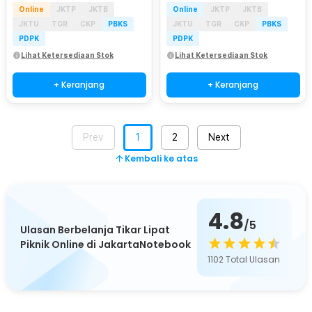
Online
JKTP
JKTB
Online
JKTP
JKTB
JKTU
TGR
CKP
PBKS
JKTU
TGR
CKP
PBKS
PDPK
PDPK
Lihat Ketersediaan Stok
Lihat Ketersediaan Stok
+ Keranjang
+ Keranjang
Prev
1
2
Next
Kembali ke atas
4.8
/5
Ulasan Berbelanja Tikar Lipat
Piknik Online di JakartaNotebook
1102
Total Ulasan