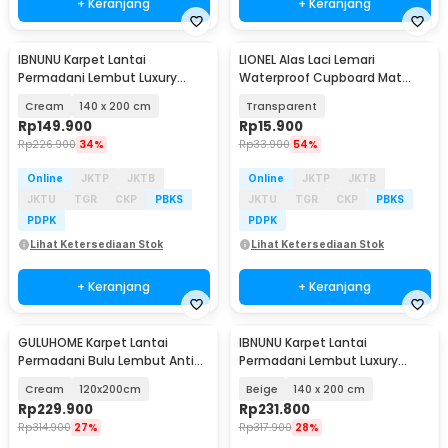
+ Keranjang
+ Keranjang
IBNUNU Karpet Lantai
LIONEL Alas Laci Lemari
Permadani Lembut Luxury
Waterproof Cupboard Mat
Velvet Carpet - IB19
Shelf Liner 45x150cm - LI1
Cream
140 x 200 cm
Transparent
Rp
149.900
Rp
15.900
Rp
226.900
34%
Rp
33.900
54%
Online
JKTP
JKTB
Online
JKTP
JKTB
JKTU
TGR
CKP
PBKS
JKTU
TGR
CKP
PBKS
PDPK
PDPK
Lihat Ketersediaan Stok
Lihat Ketersediaan Stok
+ Keranjang
+ Keranjang
GULUHOME Karpet Lantai
IBNUNU Karpet Lantai
Permadani Bulu Lembut Anti
Permadani Lembut Luxury
Slip Motif Grid - GH01
Velvet Carpet - IB19
Cream
120x200cm
Beige
140 x 200 cm
Rp
229.900
Rp
231.800
Rp
314.900
27%
Rp
317.900
28%