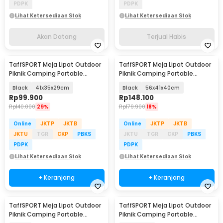
PDPK
PDPK
Lihat Ketersediaan Stok
Lihat Ketersediaan Stok
Akan Datang
Terjual Habis
TaffSPORT Meja Lipat Outdoor
TaffSPORT Meja Lipat Outdoor
Piknik Camping Portable
Piknik Camping Portable
Aluminium - 8825
Aluminium - 8825
Black
41x35x29cm
Black
56x41x40cm
Rp
99.900
Rp
148.100
Rp
140.000
29%
Rp
179.900
18%
Online
JKTP
JKTB
Online
JKTP
JKTB
JKTU
TGR
CKP
PBKS
JKTU
TGR
CKP
PBKS
PDPK
PDPK
Lihat Ketersediaan Stok
Lihat Ketersediaan Stok
+ Keranjang
+ Keranjang
TaffSPORT Meja Lipat Outdoor
TaffSPORT Meja Lipat Outdoor
Piknik Camping Portable
Piknik Camping Portable