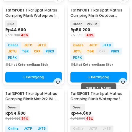
TaffSPORT Tikar Lipat Matras
TaffSPORT Tikar Lipat Matras
Camping Piknik Waterproof
Camping Piknik Outdoor
Mat 140x200cm - FS-008
Waterproof Mat - FS-008
Blue
Green
2x2.1M
Rp
44.600
Rp
50.200
Rp
76.900
43%
Rp
86.900
43%
Online
JKTP
JKTB
Online
JKTP
JKTB
JKTU
TGR
CKP
PBKS
JKTU
TGR
CKP
PBKS
PDPK
PDPK
Lihat Ketersediaan Stok
Lihat Ketersediaan Stok
+ Keranjang
+ Keranjang
TERJUAL HABIS
TaffSPORT Tikar Lipat Matras
TaffSPORT Tikar Lipat Matras
Camping Piknik Mat 2x2.1M -
Camping Piknik Waterproof
FS-008
Mat 140x200cm - FS-008
Green
Green
Rp
54.600
Rp
44.600
Rp
82.000
34%
Rp
76.900
43%
Online
JKTP
JKTB
Online
JKTP
JKTB