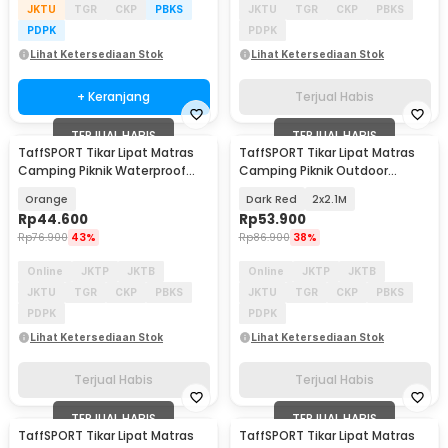
JKTU
TGR
CKP
PBKS
JKTU
TGR
CKP
PBKS
PDPK
PDPK
Lihat Ketersediaan Stok
Lihat Ketersediaan Stok
+ Keranjang
Terjual Habis
TERJUAL HABIS
TERJUAL HABIS
TaffSPORT Tikar Lipat Matras
TaffSPORT Tikar Lipat Matras
Camping Piknik Waterproof
Camping Piknik Outdoor
Mat 140x200cm - FS-008
Waterproof Mat - FS-008
Orange
Dark Red
2x2.1M
Rp
44.600
Rp
53.900
Rp
76.900
43%
Rp
86.900
38%
Online
JKTP
JKTB
Online
JKTP
JKTB
JKTU
TGR
CKP
PBKS
JKTU
TGR
CKP
PBKS
PDPK
PDPK
Lihat Ketersediaan Stok
Lihat Ketersediaan Stok
Terjual Habis
Terjual Habis
TERJUAL HABIS
TERJUAL HABIS
TaffSPORT Tikar Lipat Matras
TaffSPORT Tikar Lipat Matras