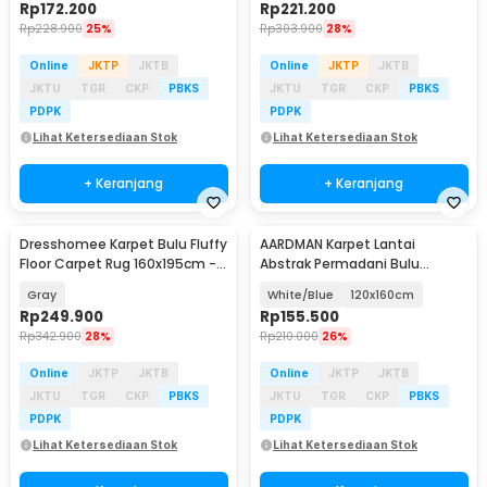
Rp
172.200
Rp
221.200
Rp
228.900
25%
Rp
303.900
28%
Online
JKTP
JKTB
Online
JKTP
JKTB
JKTU
TGR
CKP
PBKS
JKTU
TGR
CKP
PBKS
PDPK
PDPK
Lihat Ketersediaan Stok
Lihat Ketersediaan Stok
+ Keranjang
+ Keranjang
Dresshomee Karpet Bulu Fluffy
AARDMAN Karpet Lantai
Floor Carpet Rug 160x195cm -
Abstrak Permadani Bulu
DE2001
Lembut Abstract Carpet -
Gray
White/Blue
120x160cm
BQ001
Rp
249.900
Rp
155.500
Rp
342.900
28%
Rp
210.000
26%
Online
JKTP
JKTB
Online
JKTP
JKTB
JKTU
TGR
CKP
PBKS
JKTU
TGR
CKP
PBKS
PDPK
PDPK
Lihat Ketersediaan Stok
Lihat Ketersediaan Stok