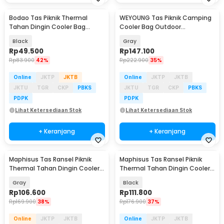
Bodao Tas Piknik Thermal
WEYOUNG Tas Piknik Camping
Tahan Dingin Cooler Bag
Cooler Bag Outdoor
Outdoor 77L - B77
Waterproof 33L - H42
Black
Gray
Rp
49.500
Rp
147.100
Rp
83.900
42%
Rp
222.900
35%
Online
JKTP
JKTB
Online
JKTP
JKTB
JKTU
TGR
CKP
PBKS
JKTU
TGR
CKP
PBKS
PDPK
PDPK
Lihat Ketersediaan Stok
Lihat Ketersediaan Stok
+ Keranjang
+ Keranjang
Maphisus Tas Ransel Piknik
Maphisus Tas Ransel Piknik
Thermal Tahan Dingin Cooler
Thermal Tahan Dingin Cooler
Bag Outdoor 23L - B20
Bag Outdoor 23L - B20
Gray
Black
Rp
106.600
Rp
111.800
Rp
169.900
38%
Rp
176.900
37%
Online
JKTP
JKTB
Online
JKTP
JKTB