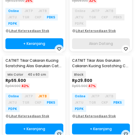
Rp
1.023.900
26%
Rp
164.900
32%
Online
JKTP
JKTB
Online
JKTP
JKTB
JKTU
TGR
CKP
PBKS
JKTU
TGR
CKP
PBKS
PDPK
PDPK
Lihat Ketersediaan Stok
Lihat Ketersediaan Stok
+ Keranjang
Akan Datang
CATNIT Tikar Cakaran Kucing
CATNIT Tikar Alas Garukan
Scratching Alas Garukan Cat
Cakaran Kucing Scratching Cat
Mat Sisal - C4060
Mat 100x60cm - C4065
Mix Color
40 x 60 cm
Black
Rp
55.600
Rp
29.800
Rp
94.900
42%
Rp
55.900
47%
Online
JKTP
JKTB
Online
JKTP
JKTB
JKTU
TGR
CKP
PBKS
JKTU
TGR
CKP
PBKS
PDPK
PDPK
Lihat Ketersediaan Stok
Lihat Ketersediaan Stok
+ Keranjang
+ Keranjang