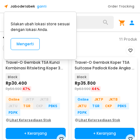
Jabodetabek
ganti
Order Tracking
Silakan ubah lokasi store sesuai
dengan lokasi Anda.
"tsa"
11
Produk
Mengerti
Filter
Urutkan
Travel-O Gembok TSA Kunci
Travel-O Gembok Koper TSA
Kombinasi Ritsleting Koper 3
Suitcase Padlock Kode Angka 3
Digit - TSA-425
Digit - TSA-620
Black
Black
Rp
30.400
Rp
35.800
Rp
56.900
47%
Rp
63.900
44%
Online
JKTP
JKTB
Online
JKTP
JKTB
JKTU
TGR
CKP
PBKS
JKTU
TGR
CKP
PBKS
PDPK
PDPK
Lihat Ketersediaan Stok
Lihat Ketersediaan Stok
+ Keranjang
+ Keranjang