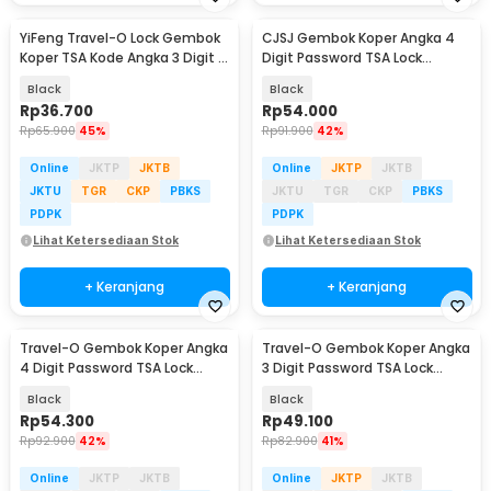
YiFeng Travel-O Lock Gembok
CJSJ Gembok Koper Angka 4
Koper TSA Kode Angka 3 Digit -
Digit Password TSA Lock
TSA-335
Suitcase Luggage - TSA309
Black
Black
Rp
36.700
Rp
54.000
Rp
65.900
45%
Rp
91.900
42%
Online
JKTP
JKTB
Online
JKTP
JKTB
JKTU
TGR
CKP
PBKS
JKTU
TGR
CKP
PBKS
PDPK
PDPK
Lihat Ketersediaan Stok
Lihat Ketersediaan Stok
+ Keranjang
+ Keranjang
Travel-O Gembok Koper Angka
Travel-O Gembok Koper Angka
4 Digit Password TSA Lock
3 Digit Password TSA Lock
Travel Sentry - TSA-330
Suitcase Luggage - TSA-530
Black
Black
Rp
54.300
Rp
49.100
Rp
92.900
42%
Rp
82.900
41%
Online
JKTP
JKTB
Online
JKTP
JKTB