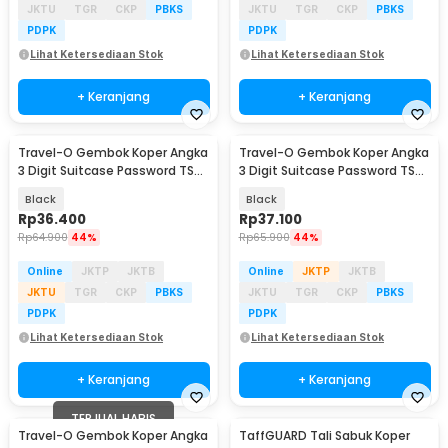
JKTU
TGR
CKP
PBKS
JKTU
TGR
CKP
PBKS
PDPK
PDPK
Lihat Ketersediaan Stok
Lihat Ketersediaan Stok
+ Keranjang
+ Keranjang
Travel-O Gembok Koper Angka
Travel-O Gembok Koper Angka
3 Digit Suitcase Password TSA
3 Digit Suitcase Password TSA
Lock - TSA-525
Lock - TSA-338
Black
Black
Rp
36.400
Rp
37.100
Rp
64.900
44%
Rp
65.900
44%
Online
JKTP
JKTB
Online
JKTP
JKTB
JKTU
TGR
CKP
PBKS
JKTU
TGR
CKP
PBKS
PDPK
PDPK
Lihat Ketersediaan Stok
Lihat Ketersediaan Stok
+ Keranjang
+ Keranjang
TERJUAL HABIS
Travel-O Gembok Koper Angka
TaffGUARD Tali Sabuk Koper