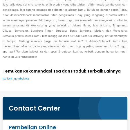
JakartaNotebook di smartphone, pilih produk yang dibutuhkan, pilih metode pembayaran dan
pengiriman, lalu barang pesanan siap diantar ke alamat kamu. Butuh tsa dengan cepat? Tentu
bisa! JakartaNotebook menawarkan fitur pengiriman 1-day yang langsung diproses setelah
kamu membayar pesanan. Tak hanya itu, kamu juga bisa membeli dan mengecek kondisi tsa
secara langsung di toko cabang yang terletak di Jakarta Barat, Jakarta Utara, Tangerang,
Cikupa, Semarang, Surabaya Timur, Surabaya Barat, Bandung, Medan, dan Yogyakarta.
Semakin praktis karena kamu bisa menggunakan fitur COD (Cash On Delivery) untuk membayar
di tempat. Sedang mencari harga tsa terbaru saat ini? Di JakartaNotebook kamu bisa
menemukan daftar harga tsa yang diurutkan dari produk yang paling sesuai untukmu. Tunggu
apa lagi? Temukan koleksi tsa dan sport & outdoor kualitas terbaik dengan harga termurah
hanya di JakartaNotebook!
Temukan Rekomendasi Tsa dan Produk Terbaik Lainnya
tsa lock
|
gembok tsa
Contact Center
Pembelian Online