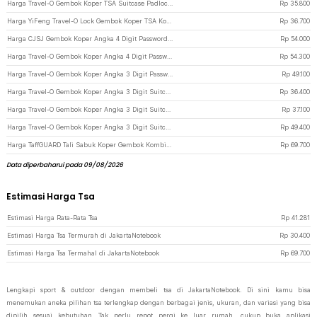
Harga Travel-O Gembok Koper TSA Suitcase Padlock Kode Angka 3 Digit - TSA-620 - Black
Rp
35.800
Harga YiFeng Travel-O Lock Gembok Koper TSA Kode Angka 3 Digit - TSA-335 - Black
Rp
36.700
Harga CJSJ Gembok Koper Angka 4 Digit Password TSA Lock Suitcase Luggage - TSA309 - Black
Rp
54.000
Harga Travel-O Gembok Koper Angka 4 Digit Password TSA Lock Travel Sentry - TSA-330 - Black
Rp
54.300
Harga Travel-O Gembok Koper Angka 3 Digit Password TSA Lock Suitcase Luggage - TSA-530 - Black
Rp
49.100
Harga Travel-O Gembok Koper Angka 3 Digit Suitcase Password TSA Lock - TSA-525 - Black
Rp
36.400
Harga Travel-O Gembok Koper Angka 3 Digit Suitcase Password TSA Lock - TSA-338 - Black
Rp
37.100
Harga Travel-O Gembok Koper Angka 3 Digit Suitcase Password TSA Lock - TSA-520 - Black
Rp
49.400
Harga TaffGUARD Tali Sabuk Koper Gembok Kombinasi Luggage Lock Belt TSA 2M - TSA-319 - Black
Rp
69.700
Data diperbaharui pada 09/08/2026
Estimasi Harga Tsa
Estimasi Harga Rata-Rata Tsa
Rp
41.281
Estimasi Harga Tsa Termurah di JakartaNotebook
Rp
30.400
Estimasi Harga Tsa Termahal di JakartaNotebook
Rp
69.700
Lengkapi sport & outdoor dengan membeli tsa di JakartaNotebook. Di sini kamu bisa
menemukan aneka pilihan tsa terlengkap dengan berbagai jenis, ukuran, dan variasi yang bisa
dipilih sesuai kebutuhan. Tak perlu repot pergi ke luar rumah, cukup buka aplikasi