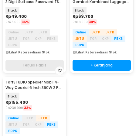
3 Digit Suitcase Password TSA
Gembok Kombinasi Luggage
Lock - TSA-520
Lock Belt TSA 2M - TSA-319
Black
Black
Rp
49.400
Rp
69.700
Rp
75.000
35%
Rp
113.900
39%
Online
JKTP
JKTB
Online
JKTP
JKTB
JKTU
TGR
CKP
PBKS
JKTU
TGR
CKP
PBKS
PDPK
PDPK
Lihat Ketersediaan Stok
Lihat Ketersediaan Stok
Terjual Habis
+ Keranjang
TaffSTUDIO Speaker Mobil 4-
Way Coaxial 6 Inch 350W 2 PCS
- TS-A1695S
Black
Rp
155.400
Rp
230.900
33%
Online
JKTP
JKTB
JKTU
TGR
CKP
PBKS
PDPK