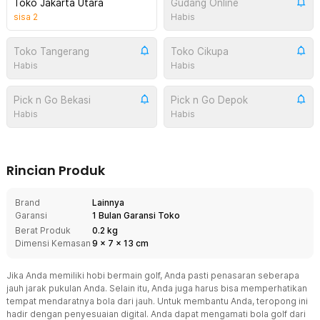
Toko Jakarta Utara
Gudang Online
sisa
2
Habis
Toko Tangerang
Toko Cikupa
Habis
Habis
Pick n Go Bekasi
Pick n Go Depok
Habis
Habis
Rincian Produk
Brand
Lainnya
Garansi
1 Bulan Garansi Toko
Berat Produk
0.2 kg
Dimensi Kemasan
9
x
7
x
13
cm
Jika Anda memiliki hobi bermain golf, Anda pasti penasaran seberapa
jauh jarak pukulan Anda. Selain itu, Anda juga harus bisa memperhatikan
tempat mendaratnya bola dari jauh. Untuk membantu Anda, teropong ini
hadir dengan penyesuaian digital. Anda dapat mengamati bola golf dari