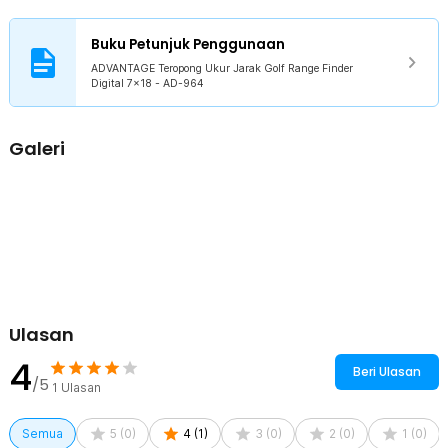
mengamati bola golf, flag, atau area lapangan dari jarak jauh. Visual
tetap nyaman dan fokus.
Buku Petunjuk Penggunaan
ADVANTAGE Teropong Ukur Jarak Golf Range Finder
Kelengkapan Produk
Digital 7x18 - AD-964
Rincian yang Anda dapatkan untuk pembelian produk ini:
1 x ADVANTAGE Teropong Ukur Jarak Golf Range Finder Digital
Galeri
7x18 - AD-964
1 x Tas Penyimpanan
2 x Baterai CR2032
1 x Kain Microfiber
1 x Lanyard
1 x Panduan Penggunaan
Ulasan
4
Beri Ulasan
/5
1
Ulasan
Semua
5
(
0
)
4
(
1
)
3
(
0
)
2
(
0
)
1
(
0
)