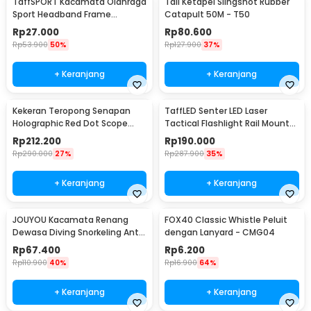
TaffSPORT Kacamata Olahraga
Tali Ketapel Slingshot Rubber
Sport Headband Frame
Catapult 50M - T50
Glasses - 9833
Rp
27.000
Rp
80.600
Rp
53.900
50%
Rp
127.900
37%
+ Keranjang
+ Keranjang
Kekeran Teropong Senapan
TaffLED Senter LED Laser
Holographic Red Dot Scope
Tactical Flashlight Rail Mount
20mm - M-01
200 Lumens - JGSD
Rp
212.200
Rp
190.000
Rp
290.000
27%
Rp
287.900
35%
+ Keranjang
+ Keranjang
JOUYOU Kacamata Renang
FOX40 Classic Whistle Peluit
Dewasa Diving Snorkeling Anti
dengan Lanyard - CMG04
Fog UV Protection - E0735
Rp
67.400
Rp
6.200
Rp
110.900
40%
Rp
16.900
64%
+ Keranjang
+ Keranjang