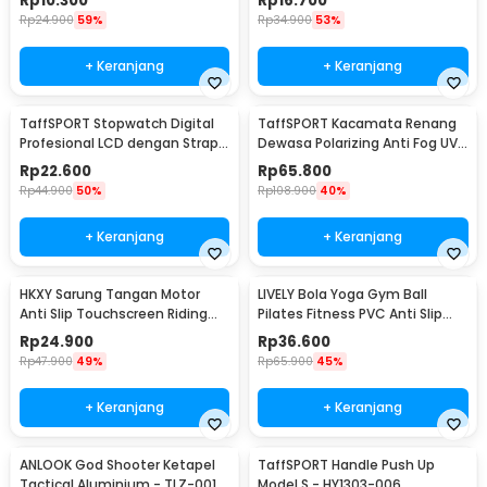
Rp
10.300
Rp
16.700
Rp
24.900
59%
Rp
34.900
53%
+ Keranjang
+ Keranjang
TaffSPORT Stopwatch Digital
TaffSPORT Kacamata Renang
Profesional LCD dengan Strap -
Dewasa Polarizing Anti Fog UV
ZSD-808
Protection - GOG-3610
Rp
22.600
Rp
65.800
Rp
44.900
50%
Rp
108.900
40%
+ Keranjang
+ Keranjang
HKXY Sarung Tangan Motor
LIVELY Bola Yoga Gym Ball
Anti Slip Touchscreen Riding
Pilates Fitness PVC Anti Slip
Glove 1 Pair M
55cm
Rp
24.900
Rp
36.600
Rp
47.900
49%
Rp
65.900
45%
+ Keranjang
+ Keranjang
ANLOOK God Shooter Ketapel
TaffSPORT Handle Push Up
Tactical Aluminium - TLZ-001
Model S - HY1303-006