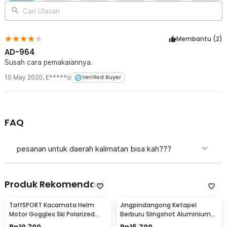
Cari Ulasan
Membantu (
2
)
AD-964
Susah cara pemakaiannya.
10 May 2020
,
E*****o
Verified Buyer
FAQ
pesanan untuk daerah kalimatan bisa kah???
Produk Rekomendasi
TaffSPORT Kacamata Helm
Jingpindangong Ketapel
Motor Goggles Ski Polarized
Berburu Slingshot Aluminium
UV400 Windproof - X400
Alloy - OD-014