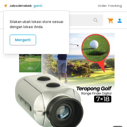
Jabodetabek
ganti
Order Tracking
Alat Kopi
Silakan ubah lokasi store sesuai
dengan lokasi Anda.
Mengerti