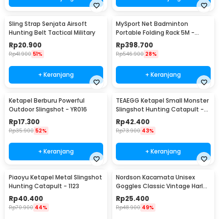
Sling Strap Senjata Airsoft
MySport Net Badminton
Hunting Belt Tactical Military
Portable Folding Rack 5M -
T300
Rp
20.900
Rp
398.700
Rp
41.900
51%
Rp
546.900
28%
+ Keranjang
+ Keranjang
Ketapel Berburu Powerful
TEAEGG Ketapel Small Monster
Outdoor Slingshot - YR016
Slingshot Hunting Catapult -
JH8171
Rp
17.300
Rp
42.400
Rp
35.900
52%
Rp
73.900
43%
+ Keranjang
+ Keranjang
Piaoyu Ketapel Metal Slingshot
Nordson Kacamata Unisex
Hunting Catapult - 1123
Goggles Classic Vintage Harley
UV Protection - ND1008
Rp
40.400
Rp
25.400
Rp
70.900
44%
Rp
48.900
49%