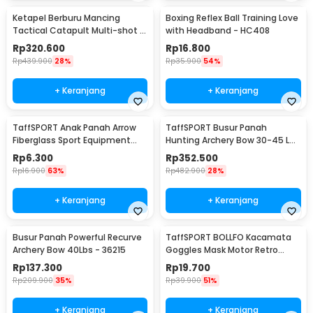
Ketapel Berburu Mancing
Boxing Reflex Ball Training Love
Tactical Catapult Multi-shot -
with Headband - HC408
KMSS
Rp
320.600
Rp
16.800
Rp
439.900
28%
Rp
35.900
54%
+ Keranjang
+ Keranjang
TaffSPORT Anak Panah Arrow
TaffSPORT Busur Panah
Fiberglass Sport Equipment
Hunting Archery Bow 30-45 LB
Spine 800 1 PCS - JH813
- SA
Rp
6.300
Rp
352.500
Rp
16.900
63%
Rp
482.900
28%
+ Keranjang
+ Keranjang
Busur Panah Powerful Recurve
TaffSPORT BOLLFO Kacamata
Archery Bow 40Lbs - 36215
Goggles Mask Motor Retro
Windproof - MT-04
Rp
137.300
Rp
19.700
Rp
209.900
35%
Rp
39.900
51%
+ Keranjang
+ Keranjang