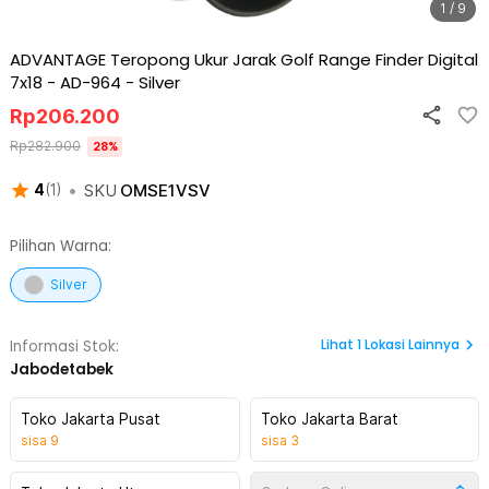
1 / 9
ADVANTAGE Teropong Ukur Jarak Golf Range Finder Digital
7x18 - AD-964
-
Silver
Rp
206.200
Rp
282.900
28
%
•
SKU
OMSE1VSV
4
(
1
)
Pilihan Warna:
Silver
Lihat
1
Lokasi Lainnya
Informasi Stok:
Jabodetabek
Toko Jakarta Pusat
Toko Jakarta Barat
sisa
9
sisa
3