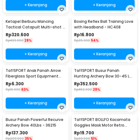
+ Keranjang
+ Keranjang
Ketapel Berburu Mancing
Boxing Reflex Ball Training Love
Tactical Catapult Multi-shot -
with Headband - HC408
KMSS
Rp
320.600
Rp
16.800
Rp
439.900
28%
Rp
35.900
54%
+ Keranjang
+ Keranjang
TaffSPORT Anak Panah Arrow
TaffSPORT Busur Panah
Fiberglass Sport Equipment
Hunting Archery Bow 30-45 LB
Spine 800 1 PCS - JH813
- SA
Rp
6.300
Rp
352.500
Rp
16.900
63%
Rp
482.900
28%
+ Keranjang
+ Keranjang
Busur Panah Powerful Recurve
TaffSPORT BOLLFO Kacamata
Archery Bow 40Lbs - 36215
Goggles Mask Motor Retro
Windproof - MT-04
Rp
137.300
Rp
19.700
Rp
209.900
35%
Rp
39.900
51%