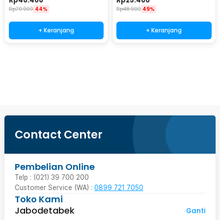
Rp
40.400
Rp
25.400
Rp
70.900
44%
Rp
48.900
49%
+ Keranjang
+ Keranjang
Beli Sekarang
Contact Center
Pembelian Online
Telp : (021) 39 700 200
Customer Service (WA) :
0899 721 7050
Toko Kami
Jabodetabek
Ganti