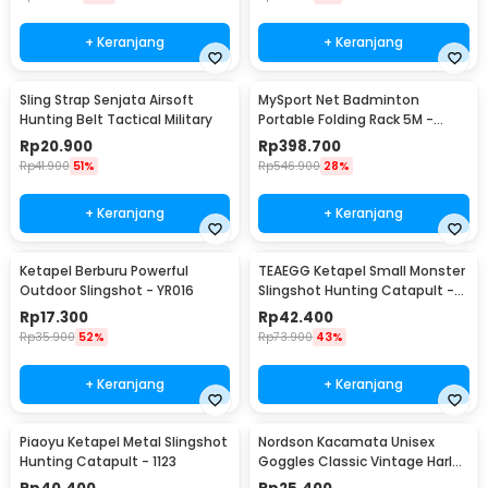
+ Keranjang
+ Keranjang
Sling Strap Senjata Airsoft
MySport Net Badminton
Hunting Belt Tactical Military
Portable Folding Rack 5M -
T300
Rp
20.900
Rp
398.700
Rp
41.900
51%
Rp
546.900
28%
+ Keranjang
+ Keranjang
Ketapel Berburu Powerful
TEAEGG Ketapel Small Monster
Outdoor Slingshot - YR016
Slingshot Hunting Catapult -
JH8171
Rp
17.300
Rp
42.400
Rp
35.900
52%
Rp
73.900
43%
+ Keranjang
+ Keranjang
Piaoyu Ketapel Metal Slingshot
Nordson Kacamata Unisex
Hunting Catapult - 1123
Goggles Classic Vintage Harley
UV Protection - ND1008