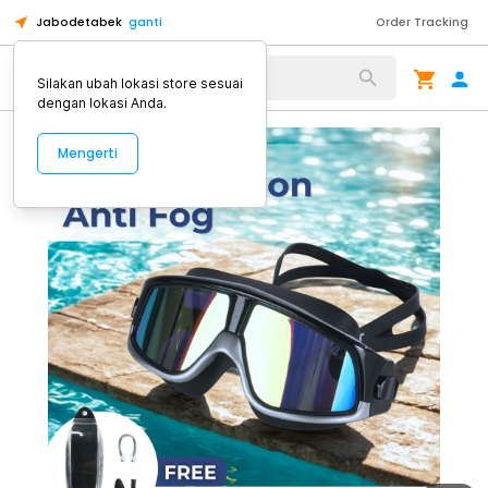
Jabodetabek
ganti
Order Tracking
Alat Kopi
Silakan ubah lokasi store sesuai
dengan lokasi Anda.
Mengerti