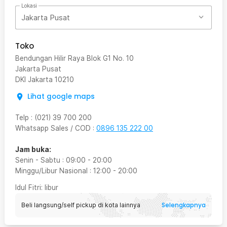
Lokasi
Jakarta Pusat
Toko
Bendungan Hilir Raya Blok G1 No. 10
Jakarta Pusat
DKI Jakarta
10210
Lihat google maps
Telp
:
(021) 39 700 200
Whatsapp Sales / COD
:
0896 135 222 00
Jam buka:
Senin - Sabtu
:
09:00
-
20:00
Minggu/Libur Nasional
:
12:00
-
20:00
Idul Fitri
: libur
Selengkapnya
Beli langsung/self pickup di kota lainnya