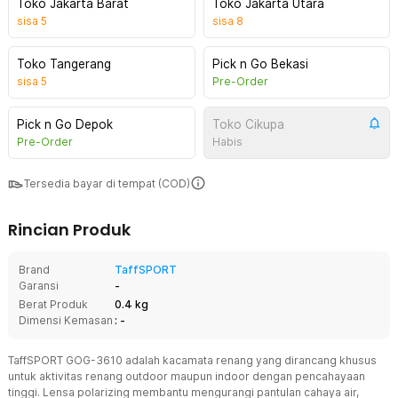
Toko Jakarta Barat
Toko Jakarta Utara
sisa
5
sisa
8
Toko Tangerang
Pick n Go Bekasi
sisa
5
Pre-Order
Pick n Go Depok
Toko Cikupa
Pre-Order
Habis
Tersedia bayar di tempat (COD)
Rincian Produk
Brand
TaffSPORT
Garansi
-
Berat Produk
0.4 kg
Dimensi Kemasan
: -
TaffSPORT GOG-3610 adalah kacamata renang yang dirancang khusus
untuk aktivitas renang outdoor maupun indoor dengan pencahayaan
tinggi. Lensa polarizing membantu mengurangi pantulan cahaya air,