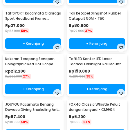
TaffSPORT Kacamata Olahraga
Tali Ketapel Slingshot Rubber
Sport Headband Frame
Catapult 50M - T50
Glasses - 9833
Rp
27.000
Rp
80.600
Rp
53.900
50%
Rp
127.900
37%
+ Keranjang
+ Keranjang
Kekeran Teropong Senapan
TaffLED Senter LED Laser
Holographic Red Dot Scope
Tactical Flashlight Rail Mount
20mm - M-01
200 Lumens - JGSD
Rp
212.200
Rp
190.000
Rp
290.000
27%
Rp
287.900
35%
+ Keranjang
+ Keranjang
JOUYOU Kacamata Renang
FOX40 Classic Whistle Peluit
Dewasa Diving Snorkeling Anti
dengan Lanyard - CMG04
Fog UV Protection - E0735
Rp
67.400
Rp
6.200
Rp
110.900
40%
Rp
16.900
64%