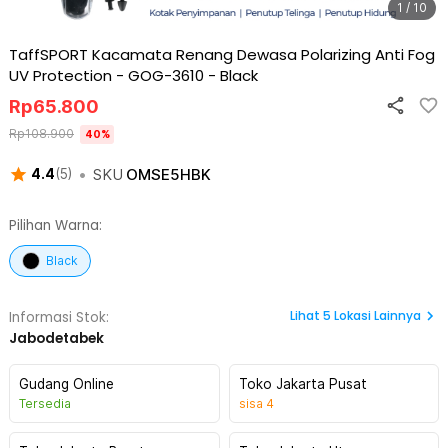
1 / 10
TaffSPORT Kacamata Renang Dewasa Polarizing Anti Fog
UV Protection - GOG-3610
-
Black
Rp
65.800
Rp
108.900
40
%
•
SKU
OMSE5HBK
4.4
(
5
)
Pilihan Warna:
Black
Lihat
5
Lokasi Lainnya
Informasi Stok:
Jabodetabek
Gudang Online
Toko Jakarta Pusat
Tersedia
sisa
4