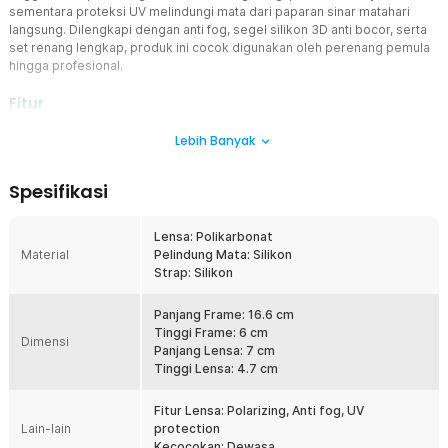
sementara proteksi UV melindungi mata dari paparan sinar matahari
langsung. Dilengkapi dengan anti fog, segel silikon 3D anti bocor, serta
set renang lengkap, produk ini cocok digunakan oleh perenang pemula
hingga profesional.
Fitur
Proteksi UV Lengkap Anti Bocor
Lebih Banyak
Lensa kacamata dibekali proteksi UV A dan UV B untuk menjaga
kesehatan mata dari paparan sinar matahari. Perlindungan ini
Spesifikasi
sangat penting saat berenang di kolam outdoor atau area terbuka.
Segel silikon 3D mengikuti kontur wajah dengan baik sehingga
efektif mencegah air masuk tanpa menekan area mata.
Lensa: Polikarbonat
Material
Pelindung Mata: Silikon
Lensa Polarizing dengan Anti Fog
Strap: Silikon
Lensa polarizing berfungsi mengurangi silau akibat pantulan cahaya
di permukaan air, membuat pandangan lebih nyaman dan tajam.
Lapisan anti fog membantu mencegah embun di bagian dalam lensa
Panjang Frame: 16.6 cm
saat digunakan dalam waktu lama. Kombinasi ini menjaga visibilitas
Tinggi Frame: 6 cm
Dimensi
tetap jernih selama berenang.
Panjang Lensa: 7 cm
Tinggi Lensa: 4.7 cm
Pandangan Panoramic Lebih Luas
Desain lensa panoramic memberikan sudut pandang yang lebih
Fitur Lensa: Polarizing, Anti fog, UV
lebar dibandingkan kacamata renang biasa. Anda dapat melihat
Lain-lain
protection
area kolam dengan lebih jelas tanpa harus sering menggerakkan
Kecocokan: Dewasa