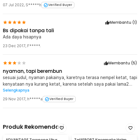
07 Jul 2022
,
S*****h
Verified Buyer
Membantu (
1
)
Bs dipakai tanpa tali
Ada daya hisapnya
23 Dec 2017
,
F*****.
Membantu (
5
)
nyaman, tapi berembun
sesuai judul, nyaman pakainya, karetnya terasa nempel ketat, tapi
kenyataan nya kurang ketat, karena setelah saya pakai lama2
Selengkapnya
berembun dalam nya, jadi harus sering2 lepas pasang dari mata.
keseluruhan puas lah, tapi harusnya jika tidak berembun pasti
29 Nov 2017
,
h*****a
Verified Buyer
lebih puas lagi
Produk Rekomendasi
ADVANTAGE Teropong Ukur
TaffSPORT Kacamata Helm