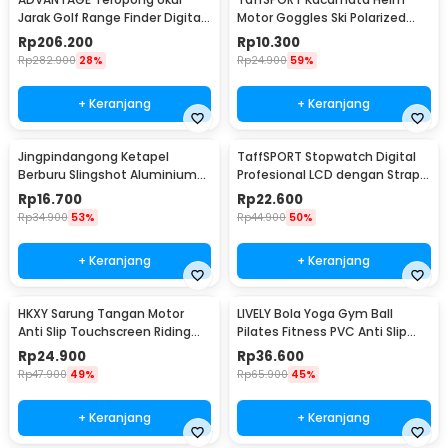
Jarak Golf Range Finder Digital
Motor Goggles Ski Polarized
7x18 - AD-964
UV400 Windproof - X400
Rp
206.200
Rp
10.300
Rp
282.900
28%
Rp
24.900
59%
+ Keranjang
+ Keranjang
Jingpindangong Ketapel
TaffSPORT Stopwatch Digital
Berburu Slingshot Aluminium
Profesional LCD dengan Strap -
Alloy - OD-014
ZSD-808
Rp
16.700
Rp
22.600
Rp
34.900
53%
Rp
44.900
50%
+ Keranjang
+ Keranjang
HKXY Sarung Tangan Motor
LIVELY Bola Yoga Gym Ball
Anti Slip Touchscreen Riding
Pilates Fitness PVC Anti Slip
Glove 1 Pair M
55cm
Rp
24.900
Rp
36.600
Rp
47.900
49%
Rp
65.900
45%
+ Keranjang
+ Keranjang