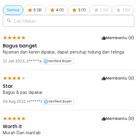
Semua
5
(
3
)
4
(
1
)
3
(
1
)
2
(
0
)
1
(
0
)
Cari Ulasan
Membantu (
0
)
Bagus banget
Nyaman dan keren dipakai, dapat penutup hidung dan telinga
22 Jan 2023
,
a*****a
Verified Buyer
Membantu (
0
)
Star
Bagus & pas dipakai
09 Aug 2022
,
H*****I
Verified Buyer
Membantu (
0
)
Worth it
Murah Dan mantab