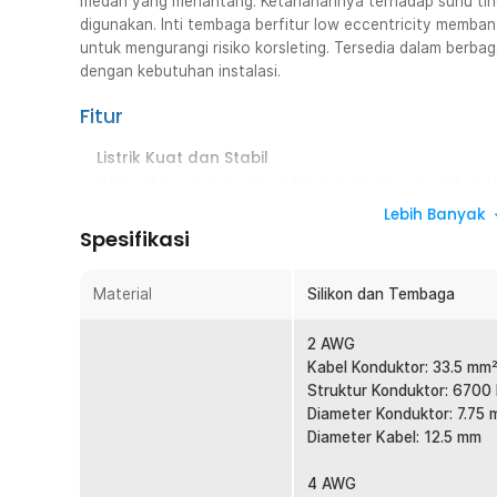
medan yang menantang. Ketahanannya terhadap suhu tin
digunakan. Inti tembaga berfitur low eccentricity memb
untuk mengurangi risiko korsleting. Tersedia dalam berb
dengan kebutuhan instalasi.
Fitur
Listrik Kuat dan Stabil
Inti tembaga dengan konduktivitas tinggi memastikan alir
penurunan daya, bahkan pada berbagai kondisi beban. 
Lebih Banyak
Spesifikasi
Arus Merata Tanpa Gangguan
Fitur low eccentricity dengan ketebalan inti presisi hasi
untuk cegah gangguan kelistrikan.
Material
Silikon dan Tembaga
Fleksibel dan Durabel
2 AWG
Lapisan silikon lentur membuat kabel AWG dapat diguna
Kabel Konduktor: 33.5 mm
Bahan ini juga tidak mudah mengelupas sehingga aman 
Struktur Konduktor: 6700
Stabil di Berbagai Kondisi
Diameter Konduktor: 7.75
Memiliki ketahanan suhu tinggi, kabel AWG ini dapat men
Diameter Kabel: 12.5 mm
suhu -60 °C hingga 200 °C tanpa mengurangi kualitasn
4 AWG
Aneka Pilihan Ukuran