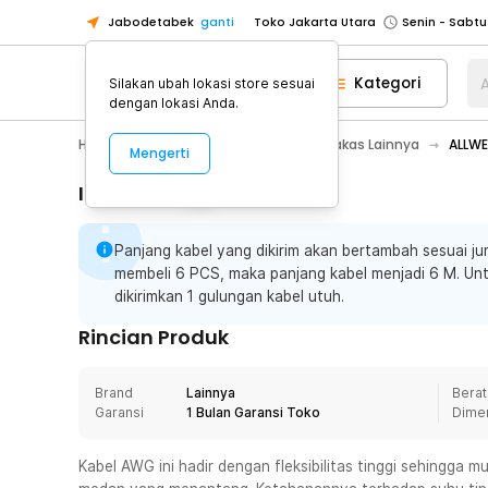
Jabodetabek
ganti
Toko Jakarta Utara
Toko Tangerang
Kategori
A
Silakan ubah lokasi store sesuai
Toko Cikupa
dengan lokasi Anda.
Pick n Go Jakarta Barat
Senin - J
Home Appliance
Perkakas
Perkakas Lainnya
ALLWE
Mengerti
Pick n Go Bekasi
Senin - Jumat (08
Pick n Go Depok
Senin - Jumat (08
Informasi Penting
Toko Jakarta Pusat
Senin - Sabtu
Panjang kabel yang dikirim akan bertambah sesuai jum
Toko Jakarta Barat
Senin - Sabtu
membeli 6 PCS, maka panjang kabel menjadi 6 M. Un
Toko Jakarta Utara
dikirimkan 1 gulungan kabel utuh.
Toko Tangerang
Rincian Produk
Toko Cikupa
Pick n Go Jakarta Barat
Senin - J
Brand
Lainnya
Berat
Garansi
1 Bulan Garansi Toko
Dime
Pick n Go Bekasi
Senin - Jumat (08
Pick n Go Depok
Senin - Jumat (08
Kabel AWG ini hadir dengan fleksibilitas tinggi sehingga 