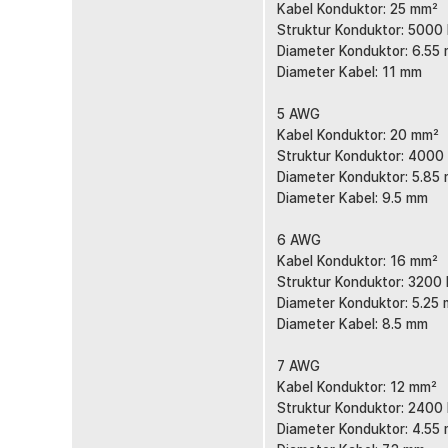
Kabel Konduktor: 25 mm²
Tersedia dalam banyak varian ukuran, mulai dari 2 AWG
Struktur Konduktor: 5000
menyuplai listrik ke berbagai kebutuhan.
Diameter Konduktor: 6.55
Diameter Kabel: 11 mm
Kelengkapan Produk
5 AWG
Rincian yang Anda dapatkan untuk pembelian produk ini
Kabel Konduktor: 20 mm²
1 x ALLWELL Kabel AWG Silicone Extra Soft Tempera
Struktur Konduktor: 4000
Diameter Konduktor: 5.85
Diameter Kabel: 9.5 mm
6 AWG
Kabel Konduktor: 16 mm²
Struktur Konduktor: 3200
Diameter Konduktor: 5.25
Diameter Kabel: 8.5 mm
7 AWG
Kabel Konduktor: 12 mm²
Struktur Konduktor: 2400
Diameter Konduktor: 4.55