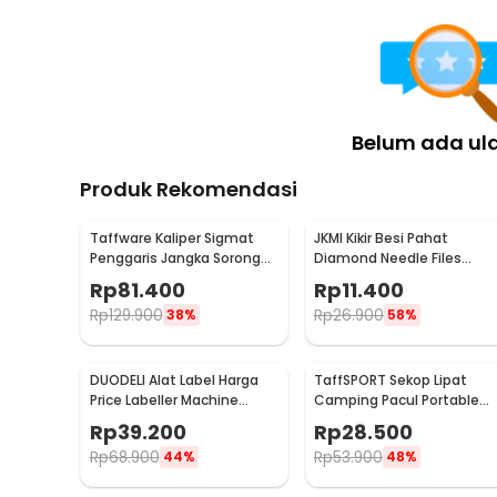
Belum ada ul
Produk Rekomendasi
Taffware Kaliper Sigmat
JKMI Kikir Besi Pahat
Penggaris Jangka Sorong
Diamond Needle Files
Digital LCD 150mm - SH20
Carving 5 in 1 - JM-FL1-1
Rp
81.400
Rp
11.400
Rp
129.900
Rp
26.900
38%
58%
DUODELI Alat Label Harga
TaffSPORT Sekop Lipat
Price Labeller Machine
Camping Pacul Portable
Coding - MX-5500
Tactical Survival 40cm - 10
Rp
39.200
Rp
28.500
Rp
68.900
Rp
53.900
44%
48%