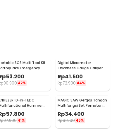
Portable SOS Multi Tool Kit
Digital Micrometer
Earthquake Emergency
Thickness Gauge Caliper
Outdoor Survival - JT21
Carbon Fiber 0-12.7mm -
Rp
53.200
Rp
41.500
TDT25
Rp
90.900
Rp
72.900
42%
44%
KNIFEZER 10-in-1 EDC
MAGIC SAW Gergaji Tangan
Multifunctional Hammer
Multifungsi Set Pemotong
Tool for Camping Survival -
Kayu Besi
Rp
57.800
Rp
34.400
WL-9003
Rp
97.900
Rp
61.900
41%
45%