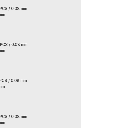
 hingga 16 AWG, gunakan kabel untuk
 PCS / 0.08 mm
 mm
:
ture Resistant Wire 1M - MU-5
 PCS / 0.08 mm
 mm
 PCS / 0.08 mm
 mm
 PCS / 0.08 mm
 mm