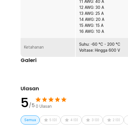
11 AWG: 40 A
12 AWG: 30 A
13 AWG: 25 A
14 AWG: 20 A
15 AWG: 15 A
16 AWG: 10 A
Suhu: -60 °C - 200 °C
Ketahanan
Voltase: Hingga 600 V
Galeri
Ulasan
5
/5
0
Ulasan
Semua
5
(
0
)
4
(
0
)
3
(
0
)
2
(
0
)