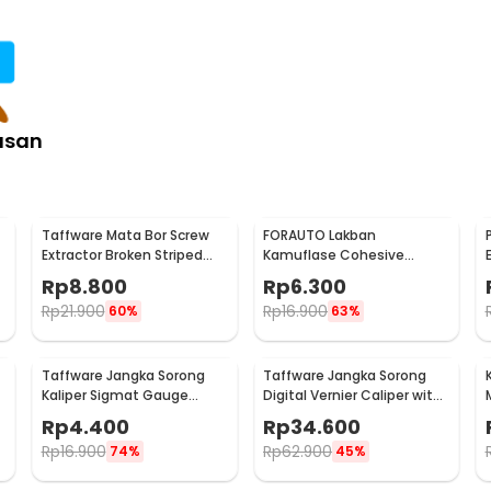
asan
Taffware Mata Bor Screw
FORAUTO Lakban
Extractor Broken Striped
Kamuflase Cohesive
Screw Remover 4 PCS - S2
Bandage Tape Hunting
Rp
8.800
Rp
6.300
4.5M 50mm - H10
Rp
21.900
Rp
16.900
60%
63%
Taffware Jangka Sorong
Taffware Jangka Sorong
Kaliper Sigmat Gauge
Digital Vernier Caliper with
1
Micrometer 150mm - QST-
LCD Screen 150mm - JIGO-
Rp
4.400
Rp
34.600
600
150
Rp
16.900
Rp
62.900
74%
45%