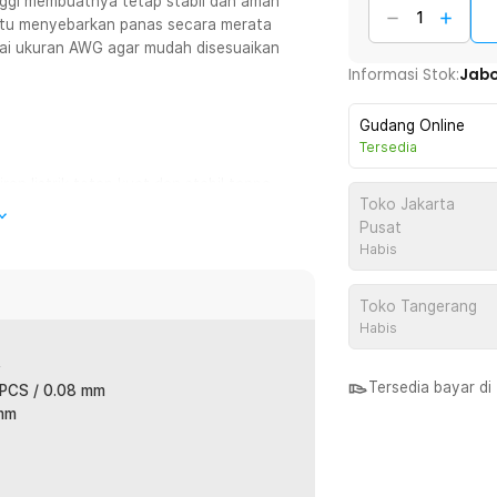
ggi membuatnya tetap stabil dan aman
antu menyebarkan panas secara merata
agai ukuran AWG agar mudah disesuaikan
Informasi Stok:
Jab
Gudang Online
Tersedia
an listrik tetap kuat dan stabil tanpa
Toko Jakarta
Cocok untuk penggunaan sehari-hari.
Pusat
Habis
lkan arus listrik yang merata. Efektif
Toko Tangerang
Habis
kan di berbagai tempat dan kondisi.
²
digunakan untuk jangka panjang.
Tersedia bayar d
 PCS / 0.08 mm
 mm
ghantarkan listrik dengan baik mulai dari
ya.