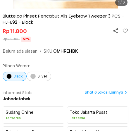
1 / 6
Biutte.co Pinset Pencabut Alis Eyebrow Tweezer 3 PCS -
HJ-E92
-
Black
Rp
11.800
Rp
26.900
57
%
Belum ada ulasan
•
SKU
OMHREHBK
Pilihan Warna:
Black
Silver
Lihat
6
Lokasi Lainnya
Informasi Stok:
Jabodetabek
Gudang Online
Toko Jakarta Pusat
Tersedia
Tersedia