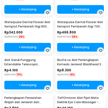
+ Keranjang
+ Keranjang
Waterpulse Dental Flosser Alat
Waterpulse Dental Flosser Alat
Semprot Pembersih Gigi 800ml
Semprot Pembersih Gigi 700ml
- V300
- V660
Rp
342.000
Rp
466.800
Rp
468.900
28%
Rp
639.900
28%
+ Keranjang
+ Keranjang
Alat Garuk Punggung
Biutte.co Alat Perlengkapan
Extendable Telescopic
Komedo Jerawat Blackhead 3
Stainless Steel - LJ-158
PCS - PT3
Rp
4.100
Rp
8.300
Rp
15.900
75%
Rp
20.900
61%
+ Keranjang
+ Keranjang
Perlengkapan Perawatan
TaffOmicron Alat Pijat Mata
Wajah dari Jerawat dan
Elektrik Eye Care Massager -
Komedo Double Head 4PCS
XTK-018