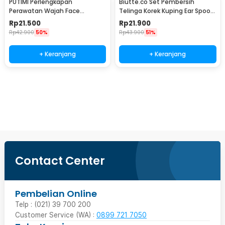
PUTIMI Perlengkapan
Biutte.co Set Pembersih
Perawatan Wajah Face
Telinga Korek Kuping Ear Spoon
Treatment Equipment 7 PCS -
Tool 8PCS - BA36
Rp
21.500
Rp
21.900
PT4
Rp
42.900
50%
Rp
43.900
51%
+ Keranjang
+ Keranjang
Beli Sekarang
Contact Center
Pembelian Online
Telp : (021) 39 700 200
Customer Service (WA) :
0899 721 7050