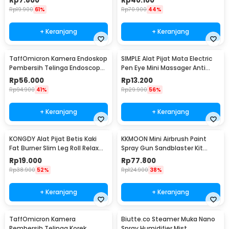
Rp
7.800
Rp
40.100
Rp
19.900
61%
Rp
70.900
44%
+ Keranjang
+ Keranjang
TaffOmicron Kamera Endoskop
SIMPLE Alat Pijat Mata Electric
Pembersih Telinga Endoscope
Pen Eye Mini Massager Anti
USB 3 in 1 - i96
Aging - SM17
Rp
56.000
Rp
13.200
Rp
94.900
41%
Rp
29.900
56%
+ Keranjang
+ Keranjang
KONGDY Alat Pijat Betis Kaki
KKMOON Mini Airbrush Paint
Fat Burner Slim Leg Roll Relax
Spray Gun Sandblaster Kit
Massager - 301
Single Action - TD-138
Rp
19.000
Rp
77.800
Rp
38.900
52%
Rp
124.900
38%
+ Keranjang
+ Keranjang
TaffOmicron Kamera
Biutte.co Steamer Muka Nano
Pembersih Telinga Korek
Spray Humidifier Mist