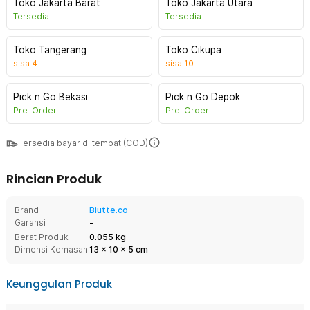
Toko Jakarta Barat
Toko Jakarta Utara
Tersedia
Tersedia
Toko Tangerang
Toko Cikupa
sisa
4
sisa
10
Pick n Go Bekasi
Pick n Go Depok
Pre-Order
Pre-Order
Tersedia bayar di tempat (COD)
Rincian Produk
Brand
Biutte.co
Garansi
-
Berat Produk
0.055 kg
Dimensi Kemasan
13
x
10
x
5
cm
Keunggulan Produk