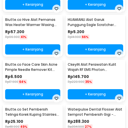
+ Keranjang
+ Keranjang
Biutte.co Hive Alat Pemanas
HUAMIANLI Alat Garuk
Wax Heater Warmer Waxing
Punggung Eagle Scratcher
Pro-Wax 100 - JG-117
Stainless Steel - B01ER
Rp
57.200
Rp
5.200
Rp
96.900
41%
Rp
14.900
66%
+ Keranjang
+ Keranjang
Biutte.co Face Care Skin Acne
CkeyiN Alat Perawatan Kulit
Pimple Needle Remover Kit
Wajah RF EMS Photon
4PCS - AS1
Rejuvenation - 9902
Rp
6.500
Rp
145.700
Rp
17.900
64%
Rp
220.900
35%
+ Keranjang
+ Keranjang
Biutte.co Set Pembersih
Waterpulse Dental Flosser Alat
Telinga Korek Kuping Stainless
Semprot Pembersih Gigi -
Steel 6 PCS - BA35
V400Plus
Rp
25.100
Rp
288.300
Rp
48.900
49%
Rp
394.900
27%