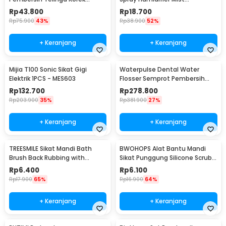
Kuping Endoscope HD USB - EU-
Atomization - L-2
Rp
43.800
Rp
18.700
0
Rp
75.900
43%
Rp
38.900
52%
+ Keranjang
+ Keranjang
Mijia T100 Sonic Sikat Gigi
Waterpulse Dental Water
Elektrik 1PCS - MES603
Flosser Semprot Pembersih
Gigi 3 Mode 200ml - V500
Rp
132.700
Rp
278.800
Rp
203.900
35%
Rp
381.900
27%
+ Keranjang
+ Keranjang
TREESMILE Sikat Mandi Bath
BWOHOPS Alat Bantu Mandi
Brush Back Rubbing with
Sikat Punggung Silicone Scrub
Shower Puff - LF730
Brush 60cm - BW60
Rp
6.400
Rp
6.100
Rp
17.900
65%
Rp
16.900
64%
+ Keranjang
+ Keranjang