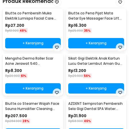
Produk Rekomendasi
Biutte.co Pembersih Muka
Biutte.co Pena Pijat Mata
Elektrik Lumispa Facial Care
Getar Eye Massager Face Lift
5in1 - JBM-8782
Portable 0.5W - Mini 208
Rp
27.200
Rp
16.300
Rp
51.900
48%
Rp
25.000
35%
+ Keranjang
+ Keranjang
Mengsha Derma Roller Scar
Sikat Gigi Elektrik Anak Kartun
Acne Jerawat 540
Lucu Getar Lembut Aman Gusi
Microneedles 1.0mm - DRS100
Baterai AA - H417
Rp
8.300
Rp
13.200
Rp
20.900
61%
Rp
29.900
56%
+ Keranjang
+ Keranjang
Biutte.co Steamer Wajah Face
AZDENT Semprotan Pembersih
Sauna Humidifier Cleaning
Sela Gigi Dental SPA Water
Pore Nano Spray - K33C
Floss - SP-001
Rp
207.500
Rp
31.900
Rp
284.900
28%
Rp
58.900
46%