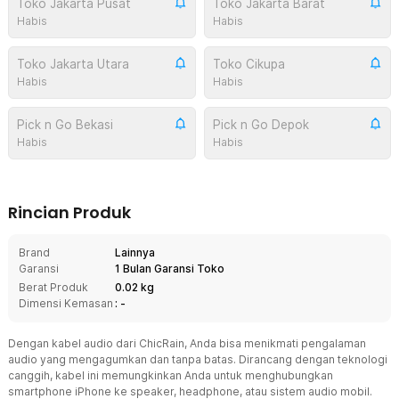
Toko Jakarta Pusat
Toko Jakarta Barat
Habis
Habis
Toko Jakarta Utara
Toko Cikupa
Habis
Habis
Pick n Go Bekasi
Pick n Go Depok
Habis
Habis
Rincian Produk
Brand
Lainnya
Garansi
1 Bulan Garansi Toko
Berat Produk
0.02 kg
Dimensi Kemasan
: -
Dengan kabel audio dari ChicRain, Anda bisa menikmati pengalaman
audio yang mengagumkan dan tanpa batas. Dirancang dengan teknologi
canggih, kabel ini memungkinkan Anda untuk menghubungkan
smartphone iPhone ke speaker, headphone, atau sistem audio mobil.