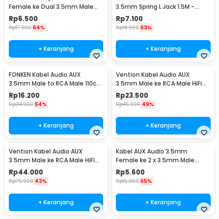
Female ke Dual 3.5mm Male
3.5mm Spring L Jack 1.5M -
(Mic+Hear) - L43
ZHY43938
Rp
6.500
Rp
7.100
Rp
17.900
64%
Rp
18.900
63%
+ Keranjang
+ Keranjang
FONKEN Kabel Audio AUX
Vention Kabel Audio AUX
3.5mm Male to RCA Male 110cm
3.5mm Male ke RCA Male HiFi
- R1
2M
Rp
16.200
Rp
23.500
Rp
34.900
54%
Rp
45.900
49%
+ Keranjang
+ Keranjang
Vention Kabel Audio AUX
Kabel AUX Audio 3.5mm
3.5mm Male ke RCA Male HiFi
Female ke 2 x 3.5mm Male
5M
Nylon Braided 20cm - K908
Rp
44.000
Rp
5.600
Rp
75.900
43%
Rp
15.900
65%
+ Keranjang
+ Keranjang