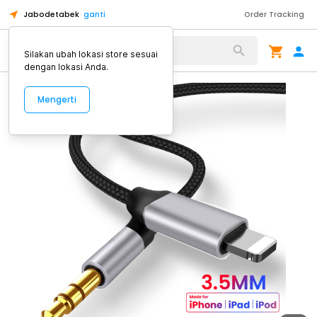
Jabodetabek
ganti
Order Tracking
Alat Kopi
Silakan ubah lokasi store sesuai
dengan lokasi Anda.
Mengerti