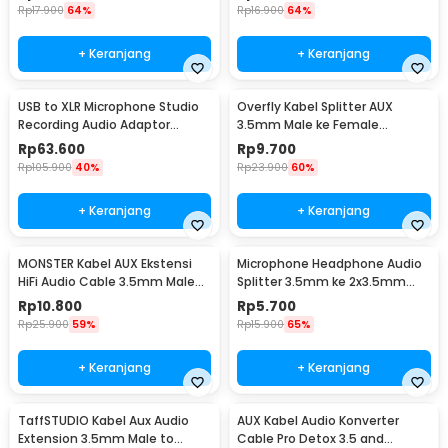
Rp
17.900
64%
Rp
16.900
64%
+ Keranjang
+ Keranjang
USB to XLR Microphone Studio
Overfly Kabel Splitter AUX
Recording Audio Adaptor
3.5mm Male ke Female
Connector 2.8M - AY12
Headphone Mic 37cm - AV114
Rp
63.600
Rp
9.700
Rp
105.900
40%
Rp
23.900
60%
+ Keranjang
+ Keranjang
MONSTER Kabel AUX Ekstensi
Microphone Headphone Audio
HiFi Audio Cable 3.5mm Male
Splitter 3.5mm ke 2x3.5mm
to Female 1.2M - AV118
16cm - FA297
Rp
10.800
Rp
5.700
Rp
25.900
59%
Rp
15.900
65%
+ Keranjang
+ Keranjang
TaffSTUDIO Kabel Aux Audio
AUX Kabel Audio Konverter
Extension 3.5mm Male to
Cable Pro Detox 3.5 and