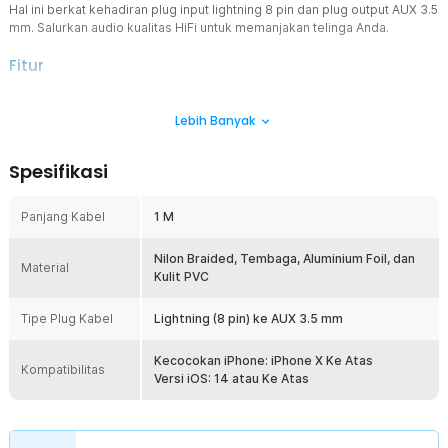
Hal ini berkat kehadiran plug input lightning 8 pin dan plug output AUX 3.5
mm. Salurkan audio kualitas HiFi untuk memanjakan telinga Anda.
Fitur
Kualitas Audio Terbaik
Lebih Banyak
Nikmati kualitas audio yang jernih dan tajam dari setiap musik,
video, atau aplikasi di perangkat Anda. Kabel audio dari ChicRain
akan memastikan Anda mendapatkan nada yang kaya dan detail
Spesifikasi
suara yang jernih.
Kompatibilitas Universal
Panjang Kabel
1 M
Kabel audio VW-1 dirancang khusus untuk berbagai perangkat yang
memiliki port lightning, seperti smartphone iPhone, iPad, dan lain
sebagainya. Anda bisa menghubungkan perangkat tersebut ke
Nilon Braided, Tembaga, Aluminium Foil, dan
Material
speaker, headphone, dan sistem audio di mobil yang memiliki port
Kulit PVC
AUX 3.5 mm.
Tipe Plug Kabel
Lightning (8 pin) ke AUX 3.5 mm
Tahan Lama dan Kokoh
Dibuat dengan bahan berkualitas tinggi dan dilengkapi dengan
konektor yang tahan karat, kabel audio ini menawarkan ketahanan
Kecocokan iPhone: iPhone X Ke Atas
Kompatibilitas
dan keandalan jangka panjang. Desainnya yang kokoh dan tahan
Versi iOS: 14 atau Ke Atas
lama memberikan kinerja yang konsisten tanpa gangguan.
Kelengkapan Produk