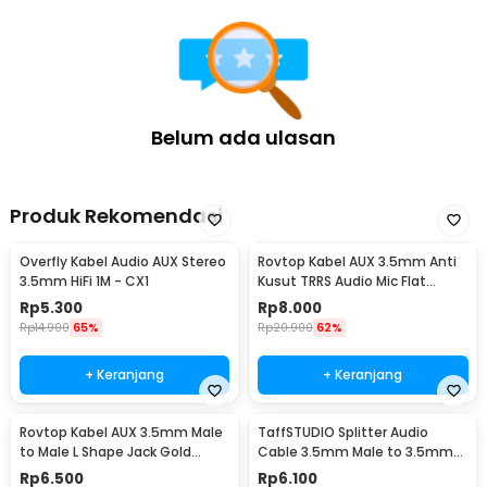
Belum ada ulasan
Produk Rekomendasi
Overfly Kabel Audio AUX Stereo
Rovtop Kabel AUX 3.5mm Anti
3.5mm HiFi 1M - CX1
Kusut TRRS Audio Mic Flat
Design HiFi 1M - R10
Rp
5.300
Rp
8.000
Rp
14.900
65%
Rp
20.900
62%
+ Keranjang
+ Keranjang
Rovtop Kabel AUX 3.5mm Male
TaffSTUDIO Splitter Audio
to Male L Shape Jack Gold
Cable 3.5mm Male to 3.5mm
Plated 1.2M - S-IP4G
HiFi Mic Headphone - AV123
Rp
6.500
Rp
6.100