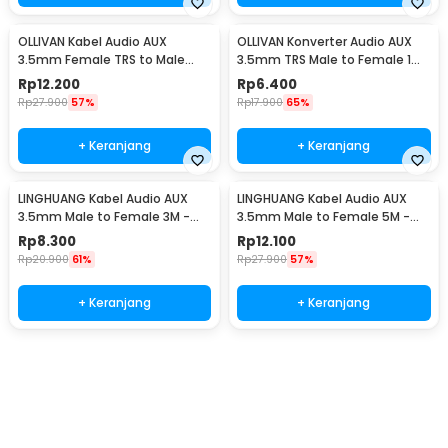
OLLIVAN Kabel Audio AUX
OLLIVAN Konverter Audio AUX
3.5mm Female TRS to Male
3.5mm TRS Male to Female 1
TRRS 20cm - AV119
PCS - AV119
Rp
12.200
Rp
6.400
Rp
27.900
57%
Rp
17.900
65%
+ Keranjang
+ Keranjang
LINGHUANG Kabel Audio AUX
LINGHUANG Kabel Audio AUX
3.5mm Male to Female 3M -
3.5mm Male to Female 5M -
AV124
AV124
Rp
8.300
Rp
12.100
Rp
20.900
61%
Rp
27.900
57%
+ Keranjang
+ Keranjang
Beli Sekarang