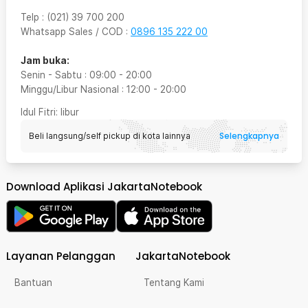
Telp
:
(021) 39 700 200
Whatsapp Sales / COD
:
0896 135 222 00
Jam buka:
Senin - Sabtu
:
09:00
-
20:00
Minggu/Libur Nasional
:
12:00
-
20:00
Idul Fitri
: libur
Selengkapnya
Beli langsung/self pickup di kota lainnya
Download Aplikasi JakartaNotebook
Layanan Pelanggan
JakartaNotebook
Bantuan
Tentang Kami