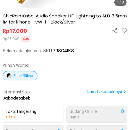
1 / 8
ChicRain Kabel Audio Speaker HiFi Lightning to AUX 3.5mm
1M for iPhone - VW-1
-
Black/Silver
Rp
17.000
Rp
35.900
53
%
Belum ada ulasan
•
SKU
7RSC4IKS
Pilihan Warna:
Black/Silver
Lihat
Lokasi Lainnya
Informasi Stok:
Jabodetabek
Toko Tangerang
Gudang Online
sisa
1
Habis