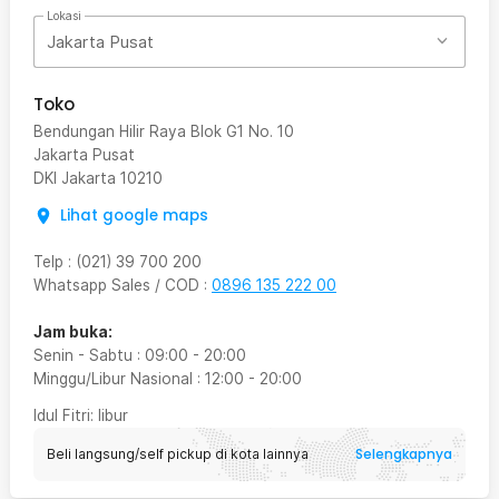
Lokasi
Jakarta Pusat
Toko
Bendungan Hilir Raya Blok G1 No. 10
Jakarta Pusat
DKI Jakarta
10210
Lihat google maps
Telp
:
(021) 39 700 200
Whatsapp Sales / COD
:
0896 135 222 00
Jam buka:
Senin - Sabtu
:
09:00
-
20:00
Minggu/Libur Nasional
:
12:00
-
20:00
Idul Fitri
: libur
Selengkapnya
Beli langsung/self pickup di kota lainnya