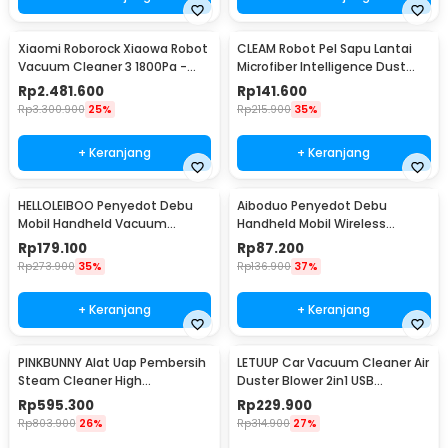
Xiaomi Roborock Xiaowa Robot
CLEAM Robot Pel Sapu Lantai
Vacuum Cleaner 3 1800Pa -
Microfiber Intelligence Dust
C10/E20
Mop - TDJ-08
Rp
2.481.600
Rp
141.600
Rp
3.300.900
25%
Rp
215.900
35%
+ Keranjang
+ Keranjang
HELLOLEIBOO Penyedot Debu
Aiboduo Penyedot Debu
Mobil Handheld Vacuum
Handheld Mobil Wireless
Cleaner 9kPa 120W - LT-101C
Vacuum Cleaner 45W - ULC14
Rp
179.100
Rp
87.200
Rp
273.900
35%
Rp
136.900
37%
+ Keranjang
+ Keranjang
PINKBUNNY Alat Uap Pembersih
LETUUP Car Vacuum Cleaner Air
Steam Cleaner High
Duster Blower 2in1 USB
Temperature 2600W - STQX-
6000mAh 7200Pa - C28-B
Rp
595.300
Rp
229.900
02A
Rp
803.900
26%
Rp
314.900
27%