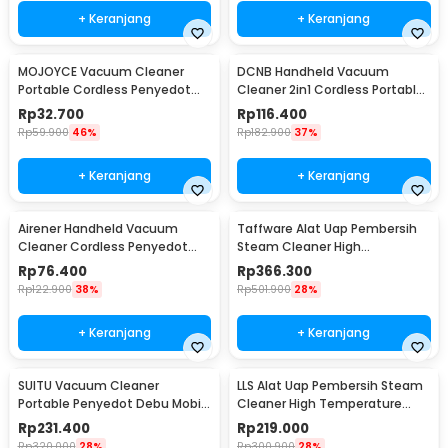
+ Keranjang
+ Keranjang
MOJOYCE Vacuum Cleaner
DCNB Handheld Vacuum
Portable Cordless Penyedot
Cleaner 2in1 Cordless Portable
Debu 6000Pa 1200mAh - YT-
8500Pa 2000mAh - HY-118
Rp
32.700
Rp
116.400
M2037
Rp
59.900
46%
Rp
182.900
37%
+ Keranjang
+ Keranjang
Airener Handheld Vacuum
Taffware Alat Uap Pembersih
Cleaner Cordless Penyedot
Steam Cleaner High
Debu 10kPa 1200mAh - SR-269
Temperature 2500W - AH-SL-
Rp
76.400
Rp
366.300
001
Rp
122.900
38%
Rp
501.900
28%
+ Keranjang
+ Keranjang
SUITU Vacuum Cleaner
LLS Alat Uap Pembersih Steam
Portable Penyedot Debu Mobil
Cleaner High Temperature
2in1 19000Pa 2000mAh - HL-107
1000W - DF-A001
Rp
231.400
Rp
219.000
Rp
320.000
28%
Rp
300.900
28%