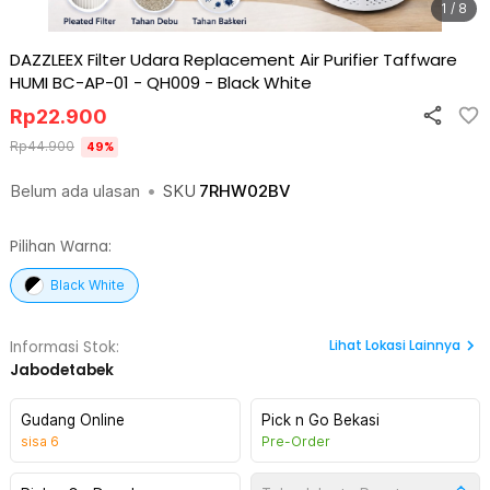
1 / 8
DAZZLEEX Filter Udara Replacement Air Purifier Taffware
HUMI BC-AP-01 - QH009
-
Black White
Rp
22.900
Rp
44.900
49
%
Belum ada ulasan
•
SKU
7RHW02BV
Pilihan Warna:
Black White
Lihat
Lokasi Lainnya
Informasi Stok:
Jabodetabek
Gudang Online
Pick n Go Bekasi
sisa
6
Pre-Order