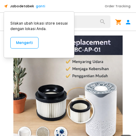
Jabodetabek
ganti
Order Tracking
Alat Kopi
Silakan ubah lokasi store sesuai
dengan lokasi Anda.
Mengerti