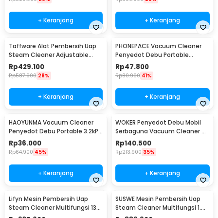
+ Keranjang
+ Keranjang
Taffware Alat Pembersih Uap
PHONEPACE Vacuum Cleaner
Steam Cleaner Adjustable
Penyedot Debu Portable
Multi Brush 1500W - HC3800
3000Pa 1200mAh 30W - DC-
Rp
429.100
Rp
47.800
PRO
6222
Rp
587.900
28%
Rp
80.900
41%
+ Keranjang
+ Keranjang
HAOYUNMA Vacuum Cleaner
WOKER Penyedot Debu Mobil
Penyedot Debu Portable 3.2kPa
Serbaguna Vacuum Cleaner 5V
800mAh - AS-228
78W 40000RPM - XCQ-508
Rp
36.000
Rp
140.500
Rp
64.900
45%
Rp
213.900
35%
+ Keranjang
+ Keranjang
Lifyn Mesin Pembersih Uap
SUSWE Mesin Pembersih Uap
Steam Cleaner Multifungsi 130
Steam Cleaner Multifungsi 1.4L
Degree 2600W - STQX-03B2
2600W - SX26