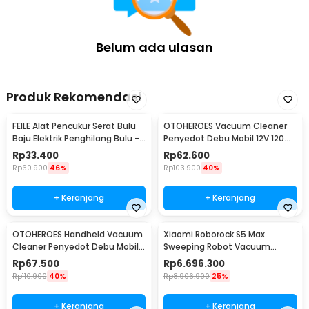
Belum ada ulasan
Produk Rekomendasi
FEILE Alat Pencukur Serat Bulu
OTOHEROES Vacuum Cleaner
Baju Elektrik Penghilang Bulu -
Penyedot Debu Mobil 12V 120W
2088
- APY2001-2XCQ
Rp
33.400
Rp
62.600
Rp
60.900
46%
Rp
103.900
40%
+ Keranjang
+ Keranjang
OTOHEROES Handheld Vacuum
Xiaomi Roborock S5 Max
Cleaner Penyedot Debu Mobil
Sweeping Robot Vacuum
12V 120W 5.5KPA - CVC100
Cleaner 2000Pa
Rp
67.500
Rp
6.696.300
Rp
110.900
40%
Rp
8.906.900
25%
+ Keranjang
+ Keranjang