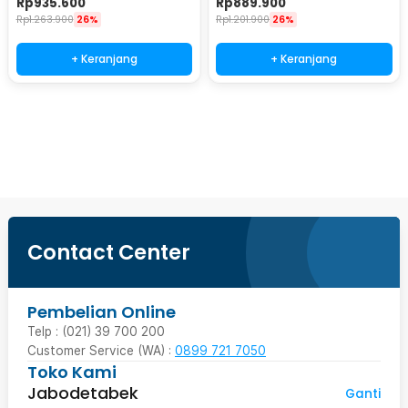
Rp
935.600
Rp
889.900
Rp
1.263.900
26%
Rp
1.201.900
26%
+ Keranjang
+ Keranjang
Beli Sekarang
Contact Center
Pembelian Online
Telp : (021) 39 700 200
Customer Service (WA) :
0899 721 7050
Toko Kami
Jabodetabek
Ganti