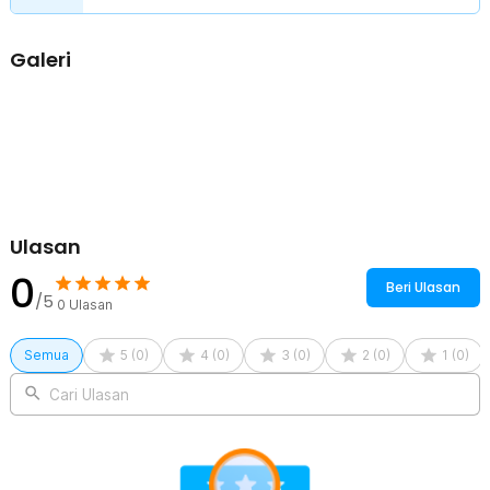
alat tambahan. Proses pemasangan maupun pelepasan jadi cepat
dan praktis.
Material Serat Berkualitas Tinggi
Galeri
Terbuat dari lapisan kertas serat padat berkualitas tinggi,
DAZZLEEX Filter Air Purifier mampu bekerja secara efisien dalam
menangkap partikel mikro. Materialnya tahan lama dan tidak mudah
rusak meskipun digunakan dalam jangka waktu panjang.
Kelengkapan Produk
Rincian yang Anda dapatkan untuk pembelian produk ini:
1 x DAZZLEEX Filter Udara Replacement Air Purifier Taffware
Ulasan
HUMI BC-AP-01 - QH009
0
Beri Ulasan
/5
0
Ulasan
Semua
5
(
0
)
4
(
0
)
3
(
0
)
2
(
0
)
1
(
0
)
Cari Ulasan