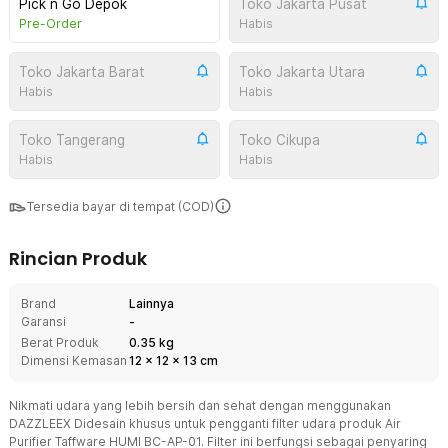
Pick n Go Depok
Toko Jakarta Pusat
Pre-Order
Habis
Toko Jakarta Barat
Toko Jakarta Utara
Habis
Habis
Toko Tangerang
Toko Cikupa
Habis
Habis
Tersedia bayar di tempat (COD)
Rincian Produk
Brand
Lainnya
Garansi
-
Berat Produk
0.35 kg
Dimensi Kemasan
12
x
12
x
13
cm
Nikmati udara yang lebih bersih dan sehat dengan menggunakan
DAZZLEEX Didesain khusus untuk pengganti filter udara produk Air
Purifier Taffware HUMI BC-AP-01. Filter ini berfungsi sebagai penyaring