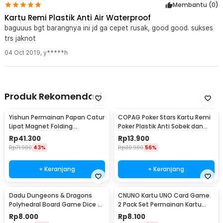
Membantu (
0
)
Kartu Remi Plastik Anti Air Waterproof
baguuus bgt barangnya ini jd ga cepet rusak, good good. sukses
trs jaknot
04 Oct 2019
,
y*****h
Produk Rekomendasi
Yishun Permainan Papan Catur
COPAG Poker Stars Kartu Remi
Lipat Magnet Folding
Poker Plastik Anti Sobek dan
Chessboard - YS-B1
Tahan Air
Rp
41.300
Rp
13.900
Rp
71.900
43%
Rp
30.900
56%
+ Keranjang
+ Keranjang
Dadu Dungeons & Dragons
CNUNO Kartu UNO Card Game
Polyhedral Board Game Dice 7
2 Pack Set Permainan Kartu
PCS
Seru - 839-19-3
Rp
8.000
Rp
8.100