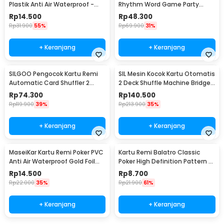
Plastik Anti Air Waterproof -
Rhythm Word Game Party
MP788
Board Toy - BMP2
Rp
14.500
Rp
48.300
Rp
31.900
55%
Rp
69.900
31%
+ Keranjang
+ Keranjang
SILGOO Pengocok Kartu Remi
SIL Mesin Kocok Kartu Otomatis
Automatic Card Shuffler 2
2 Deck Shuffle Machine Bridge
Deck Games Kabel USB - SG19
UNO Games Sensor Induksi - S-
Rp
74.300
Rp
140.500
44
Rp
119.900
39%
Rp
213.900
35%
+ Keranjang
+ Keranjang
MaseiKar Kartu Remi Poker PVC
Kartu Remi Balatro Classic
Anti Air Waterproof Gold Foil
Poker High Definition Pattern -
Dollar - D935
BS1067
Rp
14.500
Rp
8.700
Rp
22.000
35%
Rp
21.900
61%
+ Keranjang
+ Keranjang