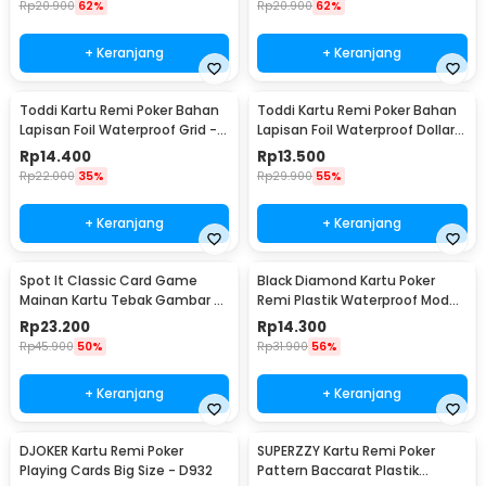
Rp
20.900
62%
Rp
20.900
62%
+ Keranjang
+ Keranjang
Toddi Kartu Remi Poker Bahan
Toddi Kartu Remi Poker Bahan
Lapisan Foil Waterproof Grid -
Lapisan Foil Waterproof Dollar -
TH73A
TH73A
Rp
14.400
Rp
13.500
Rp
22.000
35%
Rp
29.900
55%
+ Keranjang
+ Keranjang
Spot It Classic Card Game
Black Diamond Kartu Poker
Mainan Kartu Tebak Gambar -
Remi Plastik Waterproof Model
L7715
1 - K8356
Rp
23.200
Rp
14.300
Rp
45.900
50%
Rp
31.900
56%
+ Keranjang
+ Keranjang
DJOKER Kartu Remi Poker
SUPERZZY Kartu Remi Poker
Playing Cards Big Size - D932
Pattern Baccarat Plastik