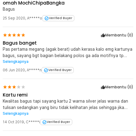
omah MochiChipaBangka
Bagus
25 Sep 2020
,
A*****o
Verified Buyer
Membantu (
0
)
Bagus banget
Pas pertama megang (agak berat) udah kerasa kalo emg kartunya
bagus, sayang bgt bagian belakang polos ga ada motifnya tp
Selengkapnya
karena harganya murah gpplah
06 Jun 2020
,
A*****n
Verified Buyer
Membantu (
0
)
Kartu remi
Kwalitas bagus tapi sayang kartu 2 warna silver jelas warna dan
tulisan sedangkan yang biru tidak kelihatan jelas sehingga jika
Selengkapnya
bermain dengan cahaya kurang terang kartu tidak terlihat jelas
14 Oct 2019
,
C*****i
Verified Buyer