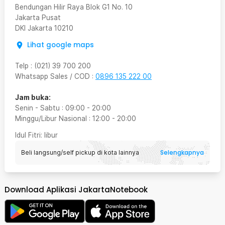
Bendungan Hilir Raya Blok G1 No. 10
Jakarta Pusat
DKI Jakarta
10210
Lihat google maps
Telp
:
(021) 39 700 200
Whatsapp Sales / COD
:
0896 135 222 00
Jam buka:
Senin - Sabtu
:
09:00
-
20:00
Minggu/Libur Nasional
:
12:00
-
20:00
Idul Fitri
: libur
Selengkapnya
Beli langsung/self pickup di kota lainnya
Download Aplikasi JakartaNotebook