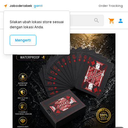
Jabodetabek
ganti
Order Tracking
Alat Kopi
Silakan ubah lokasi store sesuai
dengan lokasi Anda.
Mengerti