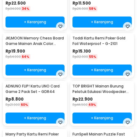
Waterproof - SEZ54
Rp
22.600
Rp
11.500
Rp
34.000
34%
Rp
26.900
58%
+ Keranjang
+ Keranjang
JKLMOON Memory Chess Board
Toddi Kartu Remi Poker Gold
Game Mainan Anak Color
Foil Waterproof - G-2101
Match - MMM-813
Rp
19.900
Rp
15.100
Rp
54.900
64%
Rp
32.900
55%
+ Keranjang
+ Keranjang
ADNUNO FLIP! Kartu UNO Card
TOP BRIGHT Mainan Burung
Game 2 Pack Set - GDR44
Pelatuk Edukasi Woodpecker
Feeding Game - LS-27
Rp
8.800
Rp
22.900
Rp
21.900
60%
Rp
44.900
49%
+ Keranjang
+ Keranjang
Marry Party Kartu Remi Poker
FunSpell Mainan Puzzle Fast