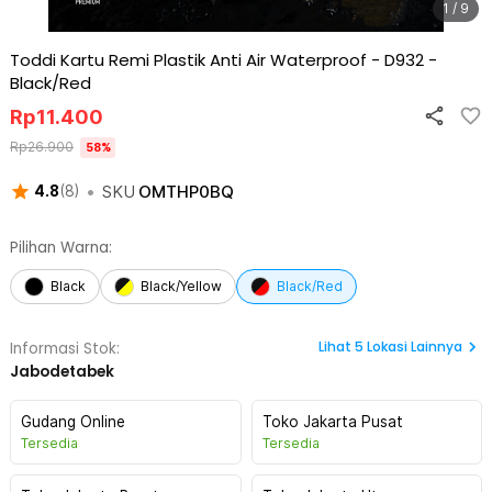
1 / 9
Toddi Kartu Remi Plastik Anti Air Waterproof - D932
-
Black/Red
Rp
11.400
Rp
26.900
58
%
•
SKU
OMTHP0BQ
4.8
(
8
)
Pilihan Warna:
Black
Black/Yellow
Black/Red
Lihat
5
Lokasi Lainnya
Informasi Stok:
Jabodetabek
Gudang Online
Toko Jakarta Pusat
Tersedia
Tersedia