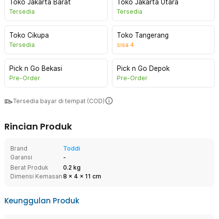
Toko Jakarta Barat
Toko Jakarta Utara
Tersedia
Tersedia
Toko Cikupa
Toko Tangerang
Tersedia
sisa
4
Pick n Go Bekasi
Pick n Go Depok
Pre-Order
Pre-Order
Tersedia bayar di tempat (COD)
Rincian Produk
Brand
Toddi
Garansi
-
Berat Produk
0.2 kg
Dimensi Kemasan
8
x
4
x
11
cm
Keunggulan Produk