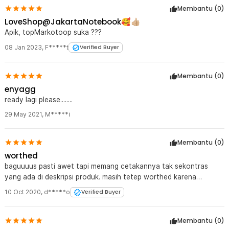
Membantu (
0
)
LoveShop@JakartaNotebook🥰👍🏼
Apik, topMarkotoop suka ???
08 Jan 2023
,
F*****t
Verified Buyer
Membantu (
0
)
enyagg
ready lagi please........
29 May 2021
,
M*****i
Membantu (
0
)
worthed
baguuuus pasti awet tapi memang cetakannya tak sekontras
yang ada di deskripsi produk. masih tetep worthed karena
muraaaah
10 Oct 2020
,
d*****o
Verified Buyer
Membantu (
0
)