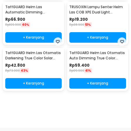
TaffGUARD Helm Las
TRUSOXIN Lampu Senter Helm
Automatic Dimming
Las COB XPE Dual Light
Protective Welding with
Rechargeable - TR35
Rp
66.900
Rp
19.200
Headlamp - HJ10
Rp
109.900
40%
Rp
38.900
51%
+ Keranjang
+ Keranjang
TaffGUARD Helm Las Otomatis
TaffGUARD Helm Las Otomatis
Darkening True Color Solar
Auto Dimming True Color
Welding Mask - HJ28
Welding Mask LED - HF28
Rp
42.800
Rp
59.400
Rp
73.900
43%
Rp
99.900
41%
+ Keranjang
+ Keranjang
Beli Sekarang