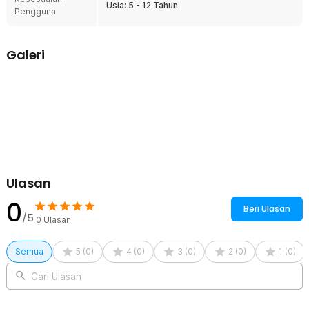
guncangan saat terbentur untuk mengurangi dampak cedera. Selain
Usia: 5 - 12 Tahun
Pengguna
itu, adanya bahan EVA juga memberikan kenyamanan ekstra saat
digunakan.
Ukuran Dapat Disesuaikan
Galeri
Paket helm deker anak ini dapat digunakan untuk usia 5 - 12 tahun.
Jadi ukurannya tidak perlu membingungkan karena helm dan
pelindung lainnya dibekali tali yang dapat diatur menyesuaikan
ukuran tubuh anak Anda. Hal ini memastikan setiap pelindung dapat
digunakan dengan nyaman meski bergerak aktif.
Kelengkapan Produk
Rincian yang Anda dapatkan untuk pembelian produk ini:
1 x Helm
Ulasan
2 x Pelindung Lutut
2 x Pelindung Siku
0
Beri Ulasan
2 x Pelindung Pergelangan Tangan
/5
0
Ulasan
Semua
5
(
0
)
4
(
0
)
3
(
0
)
2
(
0
)
1
(
0
)
Cari Ulasan