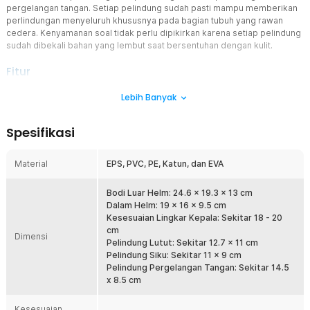
pergelangan tangan. Setiap pelindung sudah pasti mampu memberikan
perlindungan menyeluruh khususnya pada bagian tubuh yang rawan
cedera. Kenyamanan soal tidak perlu dipikirkan karena setiap pelindung
sudah dibekali bahan yang lembut saat bersentuhan dengan kulit.
Fitur
Paket Perlindungan Lengkap
Lebih Banyak
Menggunakan paket helm deker anak dari
TaffSPORT
membuat
anak Anda dapat bermain dengan leluasa. Hal ini berkat 7 buah
Spesifikasi
pelindung yang akan menjaga beberapa bagian tubuh yang rentan
cedera, seperti kepala, siku, pergelangan tangan, dan lutut. Sangat
cocok digunakan saat bermain sepeda, skateboard, hingga sepatu
Material
EPS, PVC, PE, Katun, dan EVA
roda.
Cangkang PVC Anti Bengkok
Bodi Luar Helm: 24.6 x 19.3 x 13 cm
Benturan saat terjatuh merupakan penyebab utama cedera pada
Dalam Helm: 19 x 16 x 9.5 cm
tubuh. Oleh karena itu, seluruh pelindung dalam paket ini dilengkapi
Kesesuaian Lingkar Kepala: Sekitar 18 - 20
cangkang PVC yang dirancang khusus untuk menahan dampak
cm
Dimensi
benturan. Cangkangnya keras dan tahan terhadap benturan,
Pelindung Lutut: Sekitar 12.7 x 11 cm
memastikan perlindungan maksimal bagi anak.
Pelindung Siku: Sekitar 11 x 9 cm
Pelindung Pergelangan Tangan: Sekitar 14.5
Lembut dan Anti Gerah
x 8.5 cm
Selain cangkang PVC yang keras, paket helm deker anak juga
dilapisi bahan EVA yang lembut. Bahan ini dapat menyerap
Kesesuaian