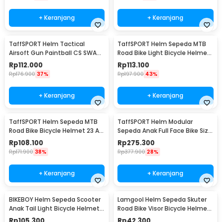
+ Keranjang
+ Keranjang
TaffSPORT Helm Tactical
TaffSPORT Helm Sepeda MTB
Airsoft Gun Paintball CS SWAT
Road Bike Light Bicycle Helmet
Helmet - MICH2000
19 Air Vent - X15
Rp
112.000
Rp
113.100
Rp
176.900
37%
Rp
197.900
43%
+ Keranjang
+ Keranjang
TaffSPORT Helm Sepeda MTB
TaffSPORT Helm Modular
Road Bike Bicycle Helmet 23 Air
Sepeda Anak Full Face Bike Size
Vent - Z10
S - K20
Rp
108.100
Rp
275.300
Rp
171.900
38%
Rp
377.900
28%
+ Keranjang
+ Keranjang
BIKEBOY Helm Sepeda Scooter
Lamgool Helm Sepeda Skuter
Anak Tail Light Bicycle Helmet
Road Bike Visor Bicycle Helmet
14 Air Vent - K10
4 Air Vent - U10
Rp
105.300
Rp
42.300