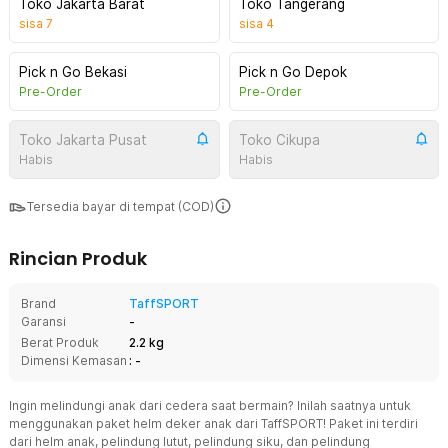
Toko Jakarta Barat
Toko Tangerang
sisa
7
sisa
4
Pick n Go Bekasi
Pick n Go Depok
Pre-Order
Pre-Order
Toko Jakarta Pusat
Toko Cikupa
Habis
Habis
Tersedia bayar di tempat (COD)
Rincian Produk
Brand
TaffSPORT
Garansi
-
Berat Produk
2.2 kg
Dimensi Kemasan
: -
Ingin melindungi anak dari cedera saat bermain? Inilah saatnya untuk
menggunakan paket helm deker anak dari
TaffSPORT
! Paket ini terdiri
dari helm anak, pelindung lutut, pelindung siku, dan pelindung