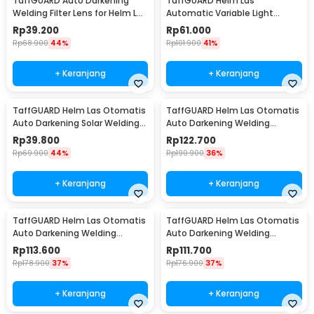
TaffGUARD Auto Darkening
TaffGUARD Helm Las
Welding Filter Lens for Helm Las
Automatic Variable Light
- TX500CF
Welding Mask Cap Shield -
Rp
39.200
Rp
61.000
HJ30
Rp
68.900
44%
Rp
101.900
41%
+ Keranjang
+ Keranjang
TaffGUARD Helm Las Otomatis
TaffGUARD Helm Las Otomatis
Auto Darkening Solar Welding
Auto Darkening Welding
Helmet - HJ19
Helmet - HW10
Rp
39.800
Rp
122.700
Rp
69.900
44%
Rp
190.900
36%
+ Keranjang
+ Keranjang
TaffGUARD Helm Las Otomatis
TaffGUARD Helm Las Otomatis
Auto Darkening Welding
Auto Darkening Welding
Helmet - HW12
Helmet Terminator - HW12
Rp
113.600
Rp
111.700
Rp
178.900
37%
Rp
176.900
37%
+ Keranjang
+ Keranjang