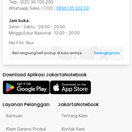
Telp
:
(021) 39 700 200
Whatsapp Sales / COD
:
0896 135 222 00
Jam buka:
Senin - Sabtu
:
09:00
-
20:00
Minggu/Libur Nasional
:
12:00
-
20:00
Idul Fitri
: libur
Selengkapnya
Beli langsung/self pickup di kota lainnya
Download Aplikasi JakartaNotebook
Layanan Pelanggan
JakartaNotebook
Bantuan
Tentang Kami
Klaim Garansi Produk
Kontak Kami