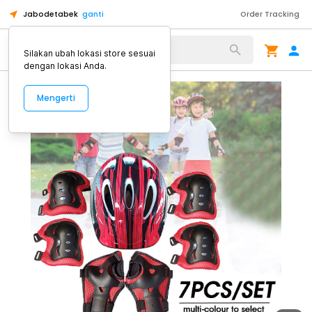
Jabodetabek
ganti
Order Tracking
Alat Kopi
Silakan ubah lokasi store sesuai
dengan lokasi Anda.
Mengerti