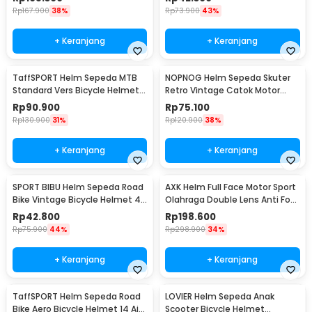
Rp
167.900
38%
Rp
73.900
43%
+ Keranjang
+ Keranjang
TaffSPORT Helm Sepeda MTB
NOPNOG Helm Sepeda Skuter
Standard Vers Bicycle Helmet
Retro Vintage Catok Motor
19 Air Vent - Z20
Bicycle Helmet - U15
Rp
90.900
Rp
75.100
Rp
130.900
31%
Rp
120.900
38%
+ Keranjang
+ Keranjang
SPORT BIBU Helm Sepeda Road
AXK Helm Full Face Motor Sport
Bike Vintage Bicycle Helmet 4
Olahraga Double Lens Anti Fog
Air Vents - U20
Motocycle - A557
Rp
42.800
Rp
198.600
Rp
75.900
44%
Rp
298.900
34%
+ Keranjang
+ Keranjang
TaffSPORT Helm Sepeda Road
LOVIER Helm Sepeda Anak
Bike Aero Bicycle Helmet 14 Air
Scooter Bicycle Helmet