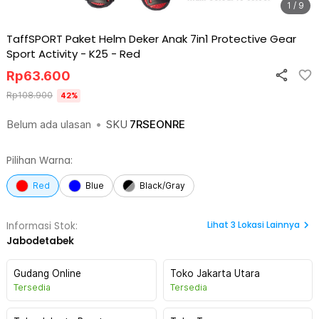
1 / 9
TaffSPORT Paket Helm Deker Anak 7in1 Protective Gear
Sport Activity - K25
-
Red
Rp
63.600
Rp
108.900
42
%
Belum ada ulasan
•
SKU
7RSEONRE
Pilihan Warna:
Red
Blue
Black/Gray
Lihat
3
Lokasi Lainnya
Informasi Stok:
Jabodetabek
Gudang Online
Toko Jakarta Utara
Tersedia
Tersedia