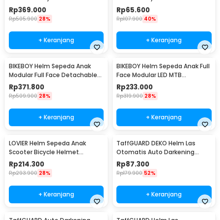
Vent - Z25
Outdoor Sports - K20
Rp
369.000
Rp
65.600
Rp
505.900
28%
Rp
107.900
40%
+ Keranjang
+ Keranjang
BIKEBOY Helm Sepeda Anak
BIKEBOY Helm Sepeda Anak Full
Modular Full Face Detachable
Face Modular LED MTB
MTB Skateboard - K22
Skateboard - K24
Rp
371.800
Rp
233.000
Rp
509.900
28%
Rp
319.900
28%
+ Keranjang
+ Keranjang
LOVIER Helm Sepeda Anak
TaffGUARD DEKO Helm Las
Scooter Bicycle Helmet
Otomatis Auto Darkening
Outdoor Sports - K50
Welding Helmet - HW24
Rp
214.300
Rp
87.300
Rp
293.900
28%
Rp
179.900
52%
+ Keranjang
+ Keranjang