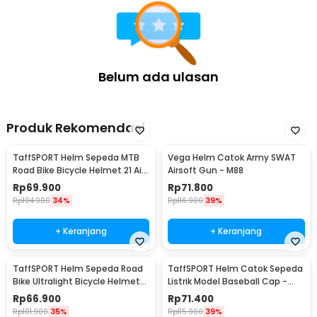
Belum ada ulasan
Produk Rekomendasi
TaffSPORT Helm Sepeda MTB
Vega Helm Catok Army SWAT
Road Bike Bicycle Helmet 21 Air
Airsoft Gun - M88
Vent - X10
Rp
69.900
Rp
71.800
Rp
104.900
34%
Rp
116.900
39%
+ Keranjang
+ Keranjang
TaffSPORT Helm Sepeda Road
TaffSPORT Helm Catok Sepeda
Bike Ultralight Bicycle Helmet
Listrik Model Baseball Cap -
18 Air Vent - X40
U25
Rp
66.900
Rp
71.400
Rp
101.900
35%
Rp
115.900
39%