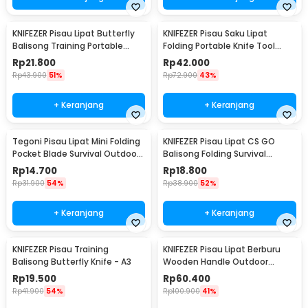
KNIFEZER Pisau Lipat Butterfly
KNIFEZER Pisau Saku Lipat
Balisong Training Portable
Folding Portable Knife Tool
Knife - C28
Wood Grip - S12
Rp
21.800
Rp
42.000
Rp
43.900
51%
Rp
72.900
43%
+ Keranjang
+ Keranjang
Tegoni Pisau Lipat Mini Folding
KNIFEZER Pisau Lipat CS GO
Pocket Blade Survival Outdoor
Balisong Folding Survival
Knife - EO02732
Outdoor Knife - C3
Rp
14.700
Rp
18.800
Rp
31.900
54%
Rp
38.900
52%
+ Keranjang
+ Keranjang
KNIFEZER Pisau Training
KNIFEZER Pisau Lipat Berburu
Balisong Butterfly Knife - A3
Wooden Handle Outdoor
Survival Knife - CBF64
Rp
19.500
Rp
60.400
Rp
41.900
54%
Rp
100.900
41%