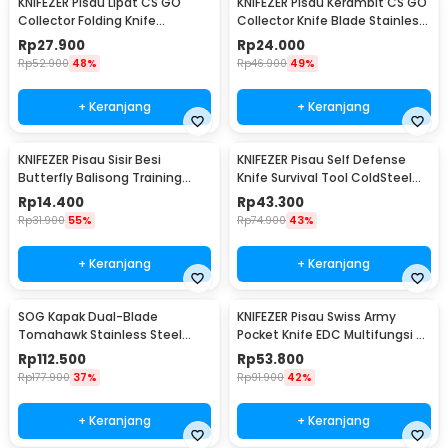
KNIFEZER Pisau Lipat CS GO
KNIFEZER Pisau Kerambit CS GO
Collector Folding Knife
Collector Knife Blade Stainless
Stainless Steel Pointed Head -
Steel - H10
Rp
27.900
Rp
24.000
K390
Rp
52.900
48%
Rp
46.900
49%
+ Keranjang
+ Keranjang
KNIFEZER Pisau Sisir Besi
KNIFEZER Pisau Self Defense
Butterfly Balisong Training
Knife Survival Tool ColdSteel
Knife CS GO - LF-9898
Straight - 17T
Rp
14.400
Rp
43.300
Rp
31.900
55%
Rp
74.900
43%
+ Keranjang
+ Keranjang
SOG Kapak Dual-Blade
KNIFEZER Pisau Swiss Army
Tomahawk Stainless Steel
Pocket Knife EDC Multifungsi -
Survival Camping
MKE16
Rp
112.500
Rp
53.800
Rp
177.900
37%
Rp
91.900
42%
+ Keranjang
+ Keranjang