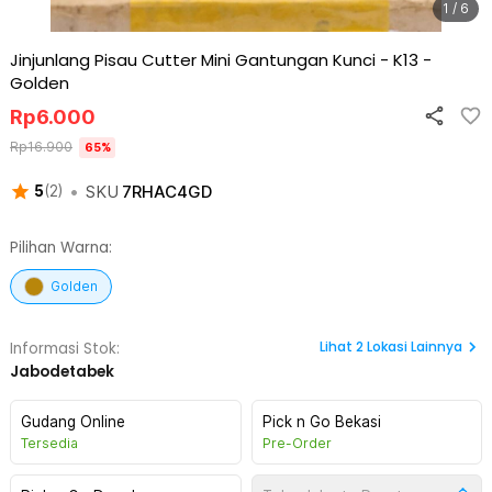
1 / 6
Jinjunlang Pisau Cutter Mini Gantungan Kunci - K13
-
Golden
Rp
6.000
Rp
16.900
65
%
•
SKU
7RHAC4GD
5
(
2
)
Pilihan Warna:
Golden
Lihat
2
Lokasi Lainnya
Informasi Stok:
Jabodetabek
Gudang Online
Pick n Go Bekasi
Tersedia
Pre-Order