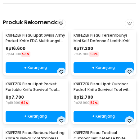
Produk Rekomendasi
KNIFEZER Pisau Lipat Swiss Army
KNIFEZER Pisau Tersembunyi
Pocket Knife EDC Multifungsi
Mini Self Defense Stealth Knife
11in1 - A3011
Steel - H19
Rp
16.600
Rp
17.200
Rp
34.900
53%
Rp
35.900
53%
+ Keranjang
+ Keranjang
KNIFEZER Pisau Lipat Pocket
KNIFEZER Pisau Lipat Outdoor
Portable Knife Survival Tool
Pocket Knife Survival Tool with
EDC Stainless - H18
Carabiner - W24
Rp
7.700
Rp
12.700
Rp
19.900
62%
Rp
28.900
57%
+ Keranjang
+ Keranjang
KNIFEZER Pisau Berburu Hunting
KNIFEZER Pisau Tactical
Knife Survival Tool Stainless
Outdoor Self Defense Knife