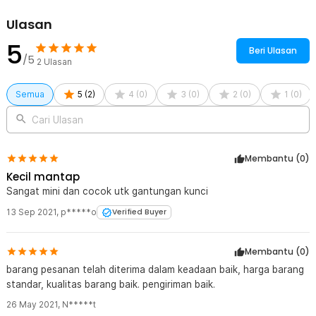
Rincian yang Anda dapatkan untuk pembelian produk ini:
Ulasan
1 x Jinjunlang Pisau Cutter Mini Gantungan Kunci - K13
5
Beri Ulasan
/5
2
Ulasan
Semua
5
(
2
)
4
(
0
)
3
(
0
)
2
(
0
)
1
(
0
)
Cari Ulasan
Membantu (
0
)
Kecil mantap
Sangat mini dan cocok utk gantungan kunci
13 Sep 2021
,
p*****o
Verified Buyer
Membantu (
0
)
barang pesanan telah diterima dalam keadaan baik, harga barang
standar, kualitas barang baik. pengiriman baik.
26 May 2021
,
N*****t