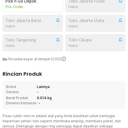
Pick n Go Depok
Toko Jakarta Pusat
Pre-Order
Habis
Toko Jakarta Barat
Toko Jakarta Utara
Habis
Habis
Toko Tangerang
Toko Cikupa
Habis
Habis
Tersedia bayar di tempat (COD)
Rincian Produk
Brand
Lainnya
Garansi
-
Berat Produk
0.014 kg
Dimensi Kemasan
: -
Pisau cutter mini ini adalah alat yang Anda butuhkan untuk berbagai
keperluan sehari-hari seperti membuka amplop, membuka paket, dan
lainnya. Dilengkapi dengan ring sehingga dapat dijadikan sebagai