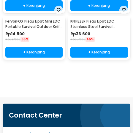
+ Keranjang
+ Keranjang
FervorFOX Pisau Lipat Mini EDC
KNIFEZER Pisau Lipat EDC
Portable Survival Outdoor Knife
Stainless Steel Survival
- PMT5
Outdoor Knife - 440C
Rp
14.900
Rp
36.600
Rp
32.900
55%
Rp
65.900
45%
+ Keranjang
+ Keranjang
Beli Sekarang
Contact Center