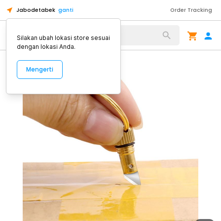
Jabodetabek
ganti
Order Tracking
Alat Kopi
Silakan ubah lokasi store sesuai
dengan lokasi Anda.
Mengerti