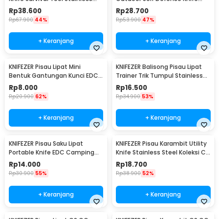
Steel - BUCK076
Stainless Steel - D578M
Rp
38.600
Rp
28.700
Rp
67.900
44%
Rp
53.900
47%
+ Keranjang
+ Keranjang
KNIFEZER Pisau Lipat Mini
KNIFEZER Balisong Pisau Lipat
Bentuk Gantungan Kunci EDC
Trainer Trik Tumpul Stainless
Stainless Steel - MKE13
Steel - C27
Rp
8.000
Rp
16.500
Rp
20.900
62%
Rp
34.900
53%
+ Keranjang
+ Keranjang
KNIFEZER Pisau Saku Lipat
KNIFEZER Pisau Karambit Utility
Portable Knife EDC Camping
Knife Stainless Steel Koleksi CS
Survival Steel - CS-ZDD01
GO - H12
Rp
14.000
Rp
18.700
Rp
30.900
55%
Rp
38.900
52%
+ Keranjang
+ Keranjang