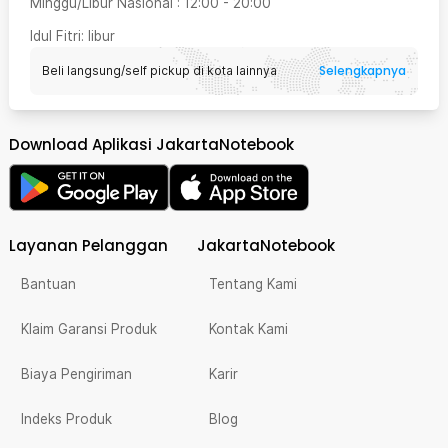
Minggu/Libur Nasional
:
12:00
-
20:00
Idul Fitri
: libur
Selengkapnya
Beli langsung/self pickup di kota lainnya
Download Aplikasi JakartaNotebook
Layanan Pelanggan
JakartaNotebook
Bantuan
Tentang Kami
Klaim Garansi Produk
Kontak Kami
Biaya Pengiriman
Karir
Indeks Produk
Blog