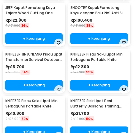
JEEP Kapak Pemotong Kayu
SHOOTEY Kapak Pemotong
Tajam Wood Cutting One
Kayu dengan Palu 2in1 Anti Slip
Handed Axe - JP57
Aluminium Alloy - JHD-A018
Rp
122.900
Rp
100.400
Rp
191.900
36%
Rp
161.900
38%
+ Keranjang
+ Keranjang
KNIFEZER JINJUNLANG Pisau Lipat
KNIFEZER Pisau Saku Lipat Mini
Transformer Survival Outdoor
Serbaguna Portable Knife
Knife - JL-10A
Survival - W46
Rp
15.700
Rp
12.800
Rp
33.900
54%
Rp
27.900
55%
+ Keranjang
+ Keranjang
KNIFEZER Pisau Saku Lipat Mini
KNIFEZER Sisir Lipat Besi
Serbaguna Portable Knife
Butterfly Balisong Training
Survival Tool - W33
Knife 220mm - JL07
Rp
10.800
Rp
21.700
Rp
25.900
59%
Rp
42.900
50%
+ Keranjang
+ Keranjang