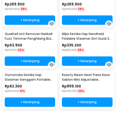
150ml 1200W - GT-306LW
Temperature 250W - AB106
Rp
269.900
Rp
269.900
Rp
369.900
28%
Rp
369.900
28%
+ Keranjang
+ Keranjang
Qualitell Lint Remover Hairball
Mijia Setrika Uap Handheld
Fuzz Trimmer Penghilang Bulu
Foldable Steamer 2in1 Quick 30
Pakaian - ZSC242601
kPa 160ml - MJGTJ02LF
Rp
53.900
Rp
335.200
Rp
91.900
42%
Rp
459.900
28%
+ Keranjang
+ Keranjang
Oumonoka Setrika Uap
Rsaoty Mesin Heat Press Kaos
Steamer Genggam Portable
Sablon Mini Adjustable
Handheld 38W 50ml - YB-005
Temperature 22.7cm - C03
Rp
62.300
Rp
899.100
Rp
103.900
41%
Rp
1.213.900
26%
+ Keranjang
+ Keranjang