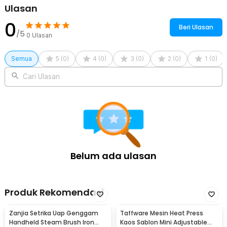
Ulasan
1 x Gelas Takar
1 x Panduan Penggunaan
0
Beri Ulasan
/5
0
Ulasan
Semua
5
(
0
)
4
(
0
)
3
(
0
)
2
(
0
)
1
(
0
)
Cari Ulasan
Belum ada ulasan
Produk Rekomendasi
Zanjia Setrika Uap Genggam
Taffware Mesin Heat Press
Handheld Steam Brush Iron
Kaos Sablon Mini Adjustable