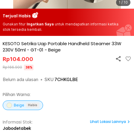
1 / 10
Terjual Habis
Gunakan fitur
Ingatkan Saya
untuk mendapatkan informasi ketika
stok tersedia kembali.
KESOTO Setrika Uap Portable Handheld Steamer 33W
230V 50ml - GT-01
-
Beige
Rp
104.000
Rp
166.900
38
%
Belum ada ulasan
•
SKU
7CHKGLBE
Pilihan Warna:
Beige
Habis
Lihat
Lokasi Lainnya
Informasi Stok:
Jabodetabek