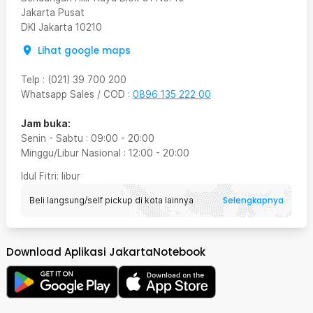
Jakarta Pusat
DKI Jakarta
10210
Lihat google maps
Telp
:
(021) 39 700 200
Whatsapp Sales / COD
:
0896 135 222 00
Jam buka:
Senin - Sabtu
:
09:00
-
20:00
Minggu/Libur Nasional
:
12:00
-
20:00
Idul Fitri
: libur
Selengkapnya
Beli langsung/self pickup di kota lainnya
Download Aplikasi JakartaNotebook