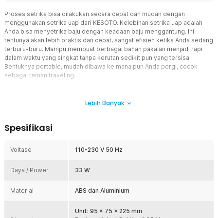
Proses setrika bisa dilakukan secara cepat dan mudah dengan
menggunakan setrika uap dari KESOTO. Kelebihan setrika uap adalah
Anda bisa menyetrika baju dengan keadaan baju menggantung. Ini
tentunya akan lebih praktis dan cepat, sangat efisien ketika Anda sedang
terburu-buru. Mampu membuat berbagai bahan pakaian menjadi rapi
dalam waktu yang singkat tanpa kerutan sedikit pun yang tersisa.
Bentuknya portable, mudah dibawa ke mana pun Anda pergi, cocok
sebagai teman traveling.
Fitur
Lebih Banyak
Hasilkan Kabut Halus
Setrika uap KESOTO mampu menghasilkan kabut halus yang panas
Spesifikasi
sehingga dapat dengan mudah menembus serat-serat kain. Ini
membantu meratakan serat kain dari dalam, membuat proses
penghilangan kerutan lebih efisien.
Voltase
110-230 V 50 Hz
Panel Lebar, Lebih Cepat Rapi
Daya / Power
Memiliki panel lebar yang memungkinkan Anda untuk merapikan
33 W
area permukaan baju yang lebih luas. Dengan panel yang lebar,
proses menyetrika baju tentunya menjadi lebih cepat dan efisien
Material
ABS dan Aluminium
sehingga menghemat waktu. Berguna ketika menyetrika pakaian
yang lebih besar seperti baju kemeja, blus, atau bahkan seprai dan
Unit: 95 x 75 x 225 mm
kain yang lebih besar.