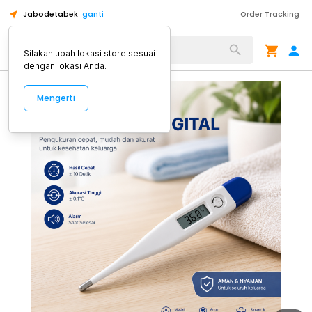
Jabodetabek
ganti
Order Tracking
Alat Kopi
Silakan ubah lokasi store sesuai
dengan lokasi Anda.
Mengerti