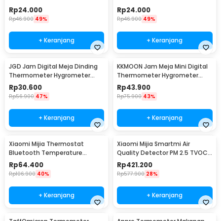
Microcomputer 12V - XH-W3001
Microcomputer 220V - XH-
Rp
24.000
Rp
24.000
W3001
Rp
46.900
49%
Rp
46.900
49%
+ Keranjang
+ Keranjang
JGD Jam Digital Meja Dinding
KKMOON Jam Meja Mini Digital
Thermometer Hygrometer
Thermometer Hygrometer
Sensor - ZL20
Weather Station - CX220
Rp
30.600
Rp
43.900
Rp
56.900
47%
Rp
75.900
43%
+ Keranjang
+ Keranjang
Xiaomi Mijia Thermostat
Xiaomi Mijia Smartmi Air
Bluetooth Temperature
Quality Detector PM 2.5 TVOC
Humidity Thermometer 2 -
C02 - KQJCY02QP
Rp
64.400
Rp
421.200
LYWSD03MMC
Rp
106.900
40%
Rp
577.900
28%
+ Keranjang
+ Keranjang