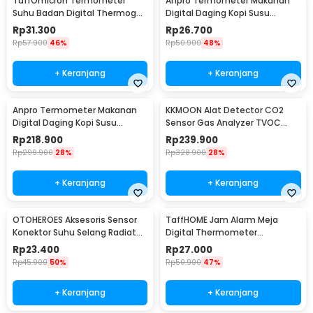
TaffOmicron Termometer
Anpro Termometer Makanan
Suhu Badan Digital Thermogun
Digital Daging Kopi Susu
Infrared Memory - AD801
Foldable 1 Probe - BW-188
Rp
31.300
Rp
26.700
Rp
57.900
46%
Rp
50.900
48%
+ Keranjang
+ Keranjang
Anpro Termometer Makanan
KKMOON Alat Detector CO2
Digital Daging Kopi Susu
Sensor Gas Analyzer TVOC
Wireless 2 Probe - KN6008-2
HCHO AQI - JSM-131 SC
Rp
218.900
Rp
239.900
Rp
299.900
28%
Rp
328.900
28%
+ Keranjang
+ Keranjang
OTOHEROES Aksesoris Sensor
TaffHOME Jam Alarm Meja
Konektor Suhu Selang Radiator
Digital Thermometer
Mesin Motor 18mm
Hygrometer Weather Station -
Rp
23.400
Rp
27.000
2158
Rp
45.900
50%
Rp
50.900
47%
+ Keranjang
+ Keranjang