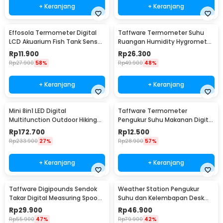
+ Keranjang
+ Keranjang
Effosola Termometer Digital
Taffware Termometer Suhu
LCD Akuarium Fish Tank Sensor
Ruangan Humidity Hygrometer
Kabel 1M - TPM-10
Clock Calendar - HTC-1
Rp
11.900
Rp
26.300
Rp
27.900
58%
Rp
49.900
48%
+ Keranjang
+ Keranjang
Mini 8in1 LED Digital
Taffware Termometer
Multifunction Outdoor Hiking
Pengukur Suhu Makanan Digital
Camping Compass - RV77
Daging Kopi Susu - TP101
Rp
172.700
Rp
12.500
Rp
233.900
27%
Rp
28.900
57%
+ Keranjang
+ Keranjang
Taffware Digipounds Sendok
Weather Station Pengukur
Takar Digital Measuring Spoon
Suhu dan Kelembapan Desk
500g 0.1g - HM10
Jam Alarm - 3210
Rp
29.900
Rp
46.900
Rp
55.900
47%
Rp
79.900
42%