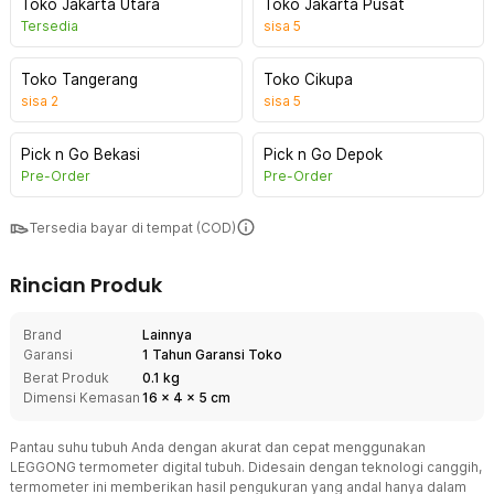
Toko Jakarta Utara
Toko Jakarta Pusat
Tersedia
sisa
5
Toko Tangerang
Toko Cikupa
sisa
2
sisa
5
Pick n Go Bekasi
Pick n Go Depok
Pre-Order
Pre-Order
Tersedia bayar di tempat (COD)
Rincian Produk
Brand
Lainnya
Garansi
1 Tahun Garansi Toko
Berat Produk
0.1 kg
Dimensi Kemasan
16
x
4
x
5
cm
Pantau suhu tubuh Anda dengan akurat dan cepat menggunakan
LEGGONG termometer digital tubuh. Didesain dengan teknologi canggih,
termometer ini memberikan hasil pengukuran yang andal hanya dalam