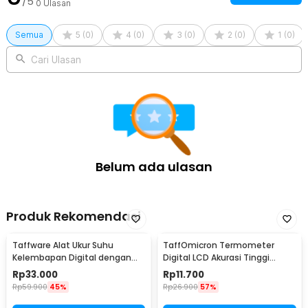
/5
0
Ulasan
Semua
5
(
0
)
4
(
0
)
3
(
0
)
2
(
0
)
1
(
0
)
Cari Ulasan
Belum ada ulasan
Produk Rekomendasi
Taffware Alat Ukur Suhu
TaffOmicron Termometer
Kelembapan Digital dengan
Digital LCD Akurasi Tinggi
Jam Alarm Kalender - HTC-2
Beeper Oral Ketiak - KT-DT4B
Rp
33.000
Rp
11.700
Rp
59.900
45%
Rp
26.900
57%