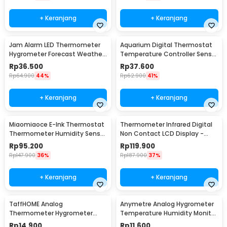
+ Keranjang
+ Keranjang
Jam Alarm LED Thermometer
Aquarium Digital Thermostat
Hygrometer Forecast Weather
Temperature Controller Sensor
Station - 2159T
Multifungsi - STC-1000
Rp
36.500
Rp
37.600
Rp
64.900
44%
Rp
62.900
41%
+ Keranjang
+ Keranjang
Miaomiaoce E-Ink Thermostat
Thermometer Infrared Digital
Thermometer Humidity Sensor
Non Contact LCD Display -
- MHO-C201
600S
Rp
95.200
Rp
119.900
Rp
147.900
36%
Rp
187.900
37%
+ Keranjang
+ Keranjang
TaffHOME Analog
Anymetre Analog Hygrometer
Thermometer Hygrometer
Temperature Humidity Monitor
Temperature Humidity -
- TH-108
Rp
14.900
Rp
11.600