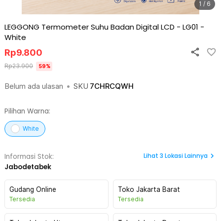
1 / 6
LEGGONG Termometer Suhu Badan Digital LCD - LG01
-
White
Rp
9.800
Rp
23.900
59
%
Belum ada ulasan
•
SKU
7CHRCQWH
Pilihan Warna:
White
Lihat
3
Lokasi Lainnya
Informasi Stok:
Jabodetabek
Gudang Online
Toko Jakarta Barat
Tersedia
Tersedia