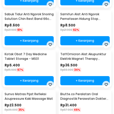
+ Keranjang
+ Keranjang
Sabuk Tidur Anti Ngorok Snoring
Samifun Alat Anti Ngorok
Solution Chin Rest Band 66cm
Pernafasan Hidung Stop
- 5582
Snoring Air Purifier - MX-555
Rp
8.600
Rp
8.500
Rp
21.900
61%
Rp
21.900
62%
+ Keranjang
+ Keranjang
Kotak Obat 7 Day Medicine
TaffOmicron Alat Akupunktur
Tablet Storage - MS01
Elektrik Magnet Therapy
Battery - DF-618
Rp
5.400
Rp
36.500
Rp
15.900
67%
Rp
55.000
34%
+ Keranjang
+ Keranjang
Sunvo Matras Pijat Refleksi
Biutte.co Peralatan Oral
Acupressure Kaki Massage Mat
Diagnostik Perawatan Dokter
Gigi Dental 5in1 - 7CKQ01
Rp
23.500
Rp
31.400
Rp
36.000
35%
Rp
57.900
46%