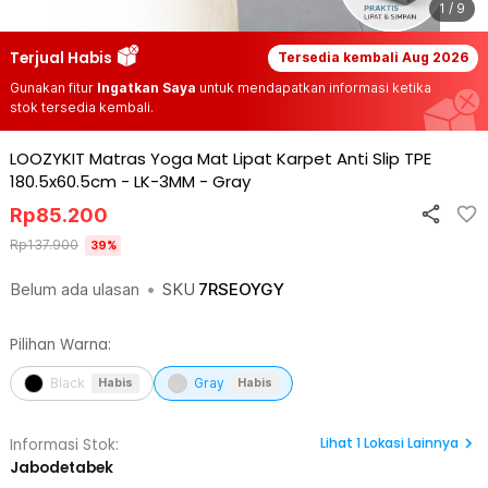
1 / 9
Terjual Habis
Tersedia kembali
Aug 2026
Gunakan fitur
Ingatkan Saya
untuk mendapatkan informasi ketika
stok tersedia kembali.
LOOZYKIT Matras Yoga Mat Lipat Karpet Anti Slip TPE
180.5x60.5cm - LK-3MM
-
Gray
Rp
85.200
Rp
137.900
39
%
Belum ada ulasan
•
SKU
7RSEOYGY
Pilihan Warna:
Black
Gray
Habis
Habis
Lihat
1
Lokasi Lainnya
Informasi Stok:
Jabodetabek