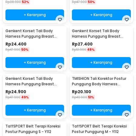
Rp
38.900
52%
Rp
47.900
50%
+ Keranjang
+ Keranjang
Genkent Korset Tali Body
Genkent Korset Tali Body
Harness Punggung Breast
Harness Punggung Breast
Support S - BBJ-16
Support M - BBJ-16
Rp
24.400
Rp
27.400
Rp
47.900
50%
Rp
51.900
48%
+ Keranjang
+ Keranjang
Genkent Korset Tali Body
TMISHION Tali Korektor Postur
Harness Punggung Breast
Punggung Body Harness
Support L - BBJ-16
Posture Corrector - BBJ-16
Rp
24.900
Rp
20.100
Rp
47.900
49%
Rp
40.900
51%
+ Keranjang
+ Keranjang
TaffSPORT Belt Terapi Koreksi
TaffSPORT Belt Terapi Koreksi
Postur Punggung S - Y112
Postur Punggung M - Y112