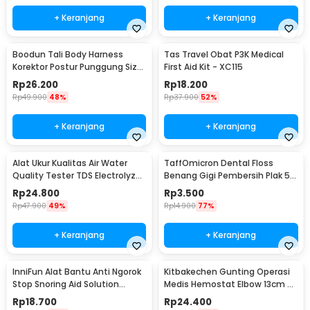
+ Keranjang
+ Keranjang
Boodun Tali Body Harness
Tas Travel Obat P3K Medical
Korektor Postur Punggung Size
First Aid Kit - XC115
M - BBJ-15
Rp
26.200
Rp
18.200
Rp
49.900
48%
Rp
37.900
52%
+ Keranjang
+ Keranjang
Alat Ukur Kualitas Air Water
TaffOmicron Dental Floss
Quality Tester TDS Electrolyzer
Benang Gigi Pembersih Plak 50
- JJ2850
PCS - LMT-558
Rp
24.800
Rp
3.500
Rp
47.900
49%
Rp
14.900
77%
+ Keranjang
+ Keranjang
InniFun Alat Bantu Anti Ngorok
Kitbakechen Gunting Operasi
Stop Snoring Aid Solution
Medis Hemostat Elbow 13cm -
Tongue Guard - G7G40
J4-682
Rp
18.700
Rp
24.400