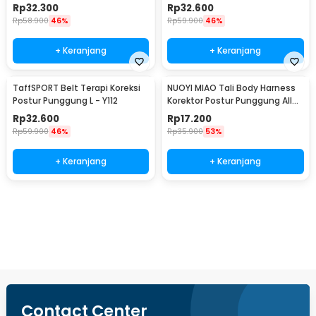
Rp
32.300
Rp
32.600
Rp
58.900
46%
Rp
59.900
46%
+ Keranjang
+ Keranjang
TaffSPORT Belt Terapi Koreksi
NUOYI MIAO Tali Body Harness
Postur Punggung L - Y112
Korektor Postur Punggung All
Size - NY-15
Rp
32.600
Rp
17.200
Rp
59.900
46%
Rp
35.900
53%
+ Keranjang
+ Keranjang
Ingatkan Saya
Contact Center