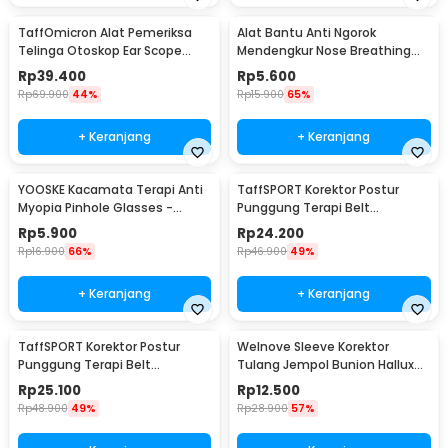
TaffOmicron Alat Pemeriksa
Alat Bantu Anti Ngorok
Telinga Otoskop Ear Scope
Mendengkur Nose Breathing
with LED Light - KT-GF08HA
Stop Snoring 4 PCS
Rp
39.400
Rp
5.600
Rp
69.900
44%
Rp
15.900
65%
+ Keranjang
+ Keranjang
YOOSKE Kacamata Terapi Anti
TaffSPORT Korektor Postur
Myopia Pinhole Glasses -
Punggung Terapi Belt
D11301
Magnetic L - T025
Rp
5.900
Rp
24.200
Rp
16.900
66%
Rp
46.900
49%
+ Keranjang
+ Keranjang
TaffSPORT Korektor Postur
Welnove Sleeve Korektor
Punggung Terapi Belt
Tulang Jempol Bunion Hallux
Magnetic XL - T025
Orthotics - CSQ1408
Rp
25.100
Rp
12.500
Rp
48.900
49%
Rp
28.900
57%