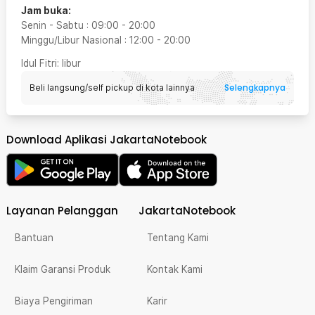
Jam buka:
Senin - Sabtu
:
09:00
-
20:00
Minggu/Libur Nasional
:
12:00
-
20:00
Idul Fitri
: libur
Selengkapnya
Beli langsung/self pickup di kota lainnya
Download Aplikasi JakartaNotebook
Layanan Pelanggan
JakartaNotebook
Bantuan
Tentang Kami
Klaim Garansi Produk
Kontak Kami
Biaya Pengiriman
Karir