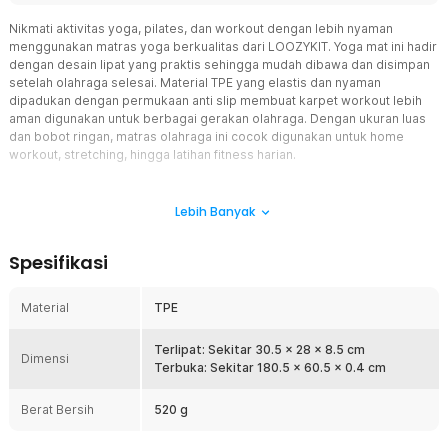
Nikmati aktivitas yoga, pilates, dan workout dengan lebih nyaman
menggunakan matras yoga berkualitas dari LOOZYKIT. Yoga mat ini hadir
dengan desain lipat yang praktis sehingga mudah dibawa dan disimpan
setelah olahraga selesai. Material TPE yang elastis dan nyaman
dipadukan dengan permukaan anti slip membuat karpet workout lebih
aman digunakan untuk berbagai gerakan olahraga. Dengan ukuran luas
dan bobot ringan, matras olahraga ini cocok digunakan untuk home
workout, stretching, hingga latihan fitness harian.
Fitur
Lebih Banyak
Permukaan Anti Slip Dua Sisi
Matras yoga ini menggunakan tekstur anti slip pada kedua sisi
Spesifikasi
sehingga yoga mat tetap stabil saat digunakan untuk workout
maupun pilates. Permukaan non slip membantu mengurangi risiko
tergelincir ketika melakukan berbagai gerakan olahraga di lantai
Material
TPE
licin. Karpet workout terasa lebih aman digunakan meskipun tangan
dan kaki berkeringat selama latihan berlangsung. Matras olahraga
Terlipat: Sekitar 30.5 x 28 x 8.5 cm
ini cocok digunakan untuk yoga, stretching, aerobik, maupun fitness
Dimensi
Terbuka: Sekitar 180.5 x 60.5 x 0.4 cm
indoor setiap hari.
Desain Lipat Lebih Praktis
Berat Bersih
520 g
Berbeda dari yoga mat biasa, matras yoga ini dapat dilipat menjadi
ukuran yang lebih ringkas sehingga mudah dibawa bepergian.