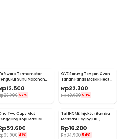
Taffware Termometer
OVE Sarung Tangan Oven
Pengukur Suhu Makanan
Tahan Panas Masak Heat
Digital Daging Kopi Susu -
Resistant Gloves - 540F
Rp
12.500
Rp
22.300
TP101
Rp
28.900
Rp
43.900
57%
50%
One Two Cups Alat
TaffHOME Injektor Bumbu
Penggiling Kopi Manual
Marinasi Daging BBQ
Coffee Grinder Portable -
Seasoning Injector - HC117
Rp
59.600
Rp
16.200
WFCG9800
Rp
99.900
Rp
34.900
41%
54%