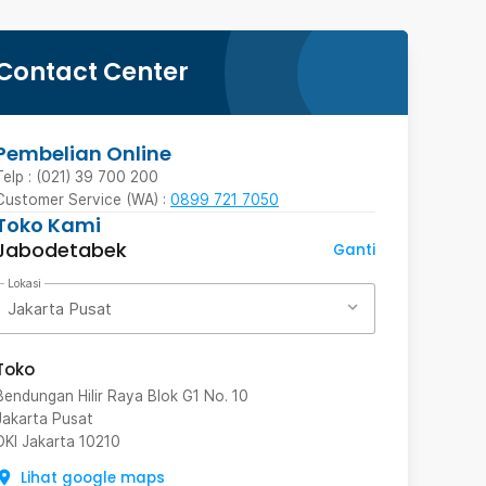
Contact Center
Pembelian Online
Telp : (021) 39 700 200
Customer Service (WA) :
0899 721 7050
Toko Kami
Jabodetabek
Ganti
Lokasi
Jakarta Pusat
Toko
Bendungan Hilir Raya Blok G1 No. 10
Jakarta Pusat
DKI Jakarta
10210
Lihat google maps