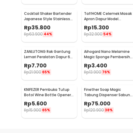
Cocktail Shaker Bartender
TaffHOME Celemek Masak
Japanese Style Stainless
Apron Dapur Model
Steel 200ml
Kantong Pola Spatula -
Rp
35.800
Rp
15.300
JJ41
Rp
63.900
Rp
32.900
44%
54%
ZANLUTONG Rak Gantung
Aihogard Nano Melamine
Lemari Peralatan Dapur 6
Magic Sponge Pembersih
Hook Besi - 2137
Karat Besi - CW62
Rp
7.700
Rp
3.400
Rp
21.900
Rp
13.900
65%
76%
KNIFEZER Pembuka Tutup
Finether Soap Magic
Botol Wine Bottle Opener
Tabung Dispenser Sabun
Stainless Steel - WS01
Otomatis 400ml - AD-03
Rp
5.600
Rp
75.000
Rp
15.900
Rp
120.900
65%
38%