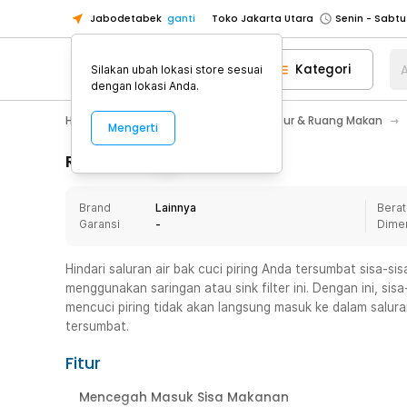
Jabodetabek
ganti
Toko Jakarta Utara
Toko Tangerang
Kategori
A
Silakan ubah lokasi store sesuai
Toko Cikupa
dengan lokasi Anda.
Pick n Go Jakarta Barat
Senin - J
Home Appliance
Perlengkapan Dapur & Ruang Makan
Mengerti
Pick n Go Bekasi
Senin - Jumat (08
Pick n Go Depok
Senin - Jumat (08
Rincian Produk
Toko Jakarta Pusat
Senin - Sabtu
Brand
Lainnya
Berat
Toko Jakarta Barat
Senin - Sabtu
Garansi
-
Dime
Toko Jakarta Utara
Toko Tangerang
Hindari saluran air bak cuci piring Anda tersumbat sisa-
menggunakan saringan atau sink filter ini. Dengan ini, s
Toko Cikupa
mencuci piring tidak akan langsung masuk ke dalam salur
Pick n Go Jakarta Barat
Senin - J
tersumbat.
Pick n Go Bekasi
Senin - Jumat (08
Fitur
Pick n Go Depok
Senin - Jumat (08
Mencegah Masuk Sisa Makanan