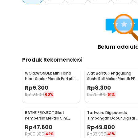
Belum ada ul
Produk Rekomendasi
WORKWONDER Mini Hand
Alat Bantu Penggulung
Heat Sealer Plastik Portable
Sushi Roll Maker Plastik PE
Baterai AA - LX2000A
22x20.5x0.1cm - E1119
Rp
9.300
Rp
8.300
Rp
22.900
Rp
20.900
60%
61%
BATHE PROJECT Sikat
Taffware Digipounds
Pembersih Elektrik 5in1
Timbangan Dapur Digital 
Magic Brush Rechargeable
Satuan 1kg 0.1g - i2000
Rp
47.600
Rp
49.800
- WQ8110
Rp
80.900
Rp
83.900
42%
41%