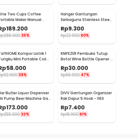
One Two Cups Coffee
Hanger Gantungan
Portable Maker Manual
Serbaguna Stainless Steel
Hand Press Espresso 300ml
10 PCS - M127105
Rp
189.200
Rp
9.300
- T35066
Rp
286.900
Rp
22.900
35%
60%
TaffHOME Kompor Listrik 1
KNIFEZER Pembuka Tutup
Tungku Mini Portable Coil
Botol Wine Bottle Opener -
Hot Plate 500W - C1-1000-
TYK-074B
Rp
58.000
Rp
30.000
03
Rp
92.900
Rp
55.900
38%
47%
Bar Butler Liquor Dispenser
DIVV Gantungan Organizer
Bir Pump Beer Machine Gas
Rak Dapur 5 Hook - I163
Station 900ml - P-36
Rp
173.000
Rp
7.400
Rp
255.900
Rp
18.900
33%
61%