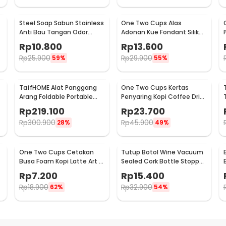
Steel Soap Sabun Stainless
One Two Cups Alas
Anti Bau Tangan Odor
Adonan Kue Fondant Silikon
Remove - HW071
Baking Mat Anti Slip -
Rp
10.800
Rp
13.600
JJ3873
Rp
25.900
Rp
29.900
59%
55%
TaffHOME Alat Panggang
One Two Cups Kertas
Arang Foldable Portable
Penyaring Kopi Coffee Drip
BBQ Outdoor Grill Stove -
Bag Paper Filter 50PCS -
Rp
219.100
Rp
23.700
HWSK77
T111
Rp
300.900
Rp
45.900
28%
49%
One Two Cups Cetakan
Tutup Botol Wine Vacuum
Busa Foam Kopi Latte Art 16
Sealed Cork Bottle Stopper
PCS - JJYE01
Stainless Steel - G94529
Rp
7.200
Rp
15.400
Rp
18.900
Rp
32.900
62%
54%