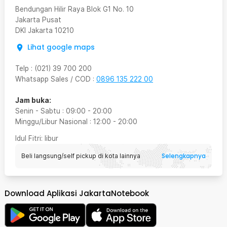
Bendungan Hilir Raya Blok G1 No. 10
Jakarta Pusat
DKI Jakarta
10210
Lihat google maps
Telp
:
(021) 39 700 200
Whatsapp Sales / COD
:
0896 135 222 00
Jam buka:
Senin - Sabtu
:
09:00
-
20:00
Minggu/Libur Nasional
:
12:00
-
20:00
Idul Fitri
: libur
Selengkapnya
Beli langsung/self pickup di kota lainnya
Download Aplikasi JakartaNotebook