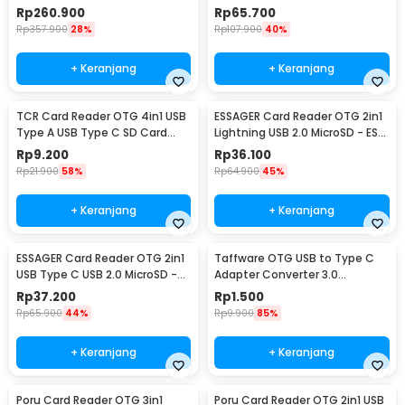
SIM Card - S6-MCR-01
MicroSD USB Type A - NK-1032
Rp
260.900
Rp
65.700
Pro
Rp
357.900
28%
Rp
107.900
40%
+ Keranjang
+ Keranjang
TCR Card Reader OTG 4in1 USB
ESSAGER Card Reader OTG 2in1
Type A USB Type C SD Card
Lightning USB 2.0 MicroSD - ES-
MicroSD - INU60
DK02
Rp
9.200
Rp
36.100
Rp
21.900
58%
Rp
64.900
45%
+ Keranjang
+ Keranjang
ESSAGER Card Reader OTG 2in1
Taffware OTG USB to Type C
USB Type C USB 2.0 MicroSD -
Adapter Converter 3.0
ES-DK02
Aluminium Alloy - A2
Rp
37.200
Rp
1.500
Rp
65.900
44%
Rp
9.900
85%
+ Keranjang
+ Keranjang
Poru Card Reader OTG 3in1
Poru Card Reader OTG 2in1 USB