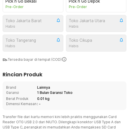
Pick n Go Bekasi
Pick n Go Depok
Pre-Order
Pre-Order
Toko Jakarta Barat
Toko Jakarta Utara
Habis
Habis
Toko Tangerang
Toko Cikupa
Habis
Habis
Tersedia bayar di tempat (COD)
Rincian Produk
Brand
Lainnya
Garansi
1 Bulan Garansi Toko
Berat Produk
0.01 kg
Dimensi Kemasan
: -
Transfer file dari kartu memori kini lebih praktis menggunakan Card
Reader OTG USB 2.0 dari NIUTO. Dilengkapi konektor USB Type A dan
USB Type C, perangkat ini memudahkan Anda mengakses SD Card