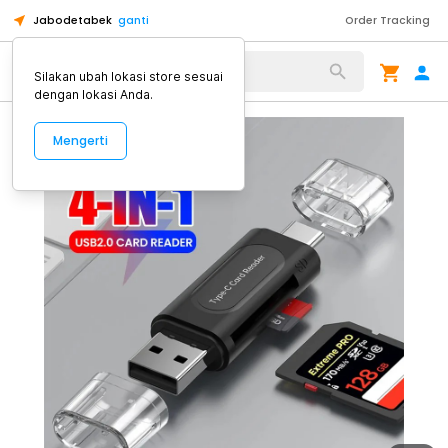
Jabodetabek
ganti
Order Tracking
Alat Kopi
Silakan ubah lokasi store sesuai
dengan lokasi Anda.
Mengerti