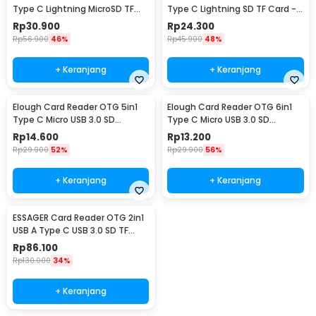
Type C Lightning MicroSD TF
Type C Lightning SD TF Card -
Card USB - INU182
INU183
Rp
30.900
Rp
24.300
Rp
56.900
46%
Rp
45.900
48%
+ Keranjang
+ Keranjang
Elough Card Reader OTG 5in1
Elough Card Reader OTG 6in1
Type C Micro USB 3.0 SD
Type C Micro USB 3.0 SD
MicroSD - EL-51
MicroSD - EL-61
Rp
14.600
Rp
13.200
Rp
29.900
52%
Rp
29.900
56%
+ Keranjang
+ Keranjang
ESSAGER Card Reader OTG 2in1
USB A Type C USB 3.0 SD TF
Card - ES-DK01
Rp
86.100
Rp
130.000
34%
+ Keranjang