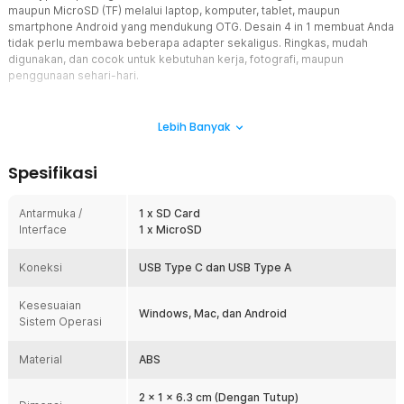
maupun MicroSD (TF) melalui laptop, komputer, tablet, maupun
smartphone Android yang mendukung OTG. Desain 4 in 1 membuat Anda
tidak perlu membawa beberapa adapter sekaligus. Ringkas, mudah
digunakan, dan cocok untuk kebutuhan kerja, fotografi, maupun
penggunaan sehari-hari.
Fitur
Lebih Banyak
Baca SD dan Micro SD Card
Card reader ini dapat membaca SD Card dan MicroSD (TF)
Spesifikasi
menggunakan satu perangkat yang praktis. Anda dapat
memindahkan foto, video, musik, maupun dokumen tanpa harus
menggunakan card reader terpisah. Solusi ideal untuk fotografer,
Antarmuka /
1 x SD Card
content creator, pelajar, maupun pengguna umum.
Interface
1 x MicroSD
Transfer Data Lebih Aman
Koneksi
Dilengkapi smart MCU dengan perlindungan short-circuit, card
USB Type C dan USB Type A
reader ini menjaga proses transfer tetap aman dari risiko
korsleting dan kerusakan kartu. Setiap file yang Anda pindahkan
Kesesuaian
Windows, Mac, dan Android
terjaga dengan baik sehingga lebih tenang saat memindahkan foto,
Sistem Operasi
video, atau dokumen penting.
Kompatibilitas Luas
Material
ABS
Tidak perlu instalasi rumit, cukup colokkan dan langsung gunakan.
Dengan konektor USB 2.0 dan Type C, card reader ini kompatibel
2 x 1 x 6.3 cm (Dengan Tutup)