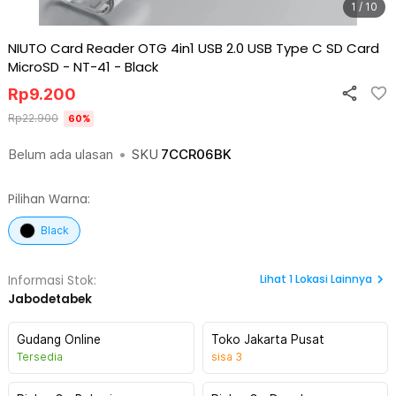
1 / 10
NIUTO Card Reader OTG 4in1 USB 2.0 USB Type C SD Card
MicroSD - NT-41
-
Black
Rp
9.200
Rp
22.900
60
%
Belum ada ulasan
•
SKU
7CCR06BK
Pilihan Warna:
Black
Lihat
1
Lokasi Lainnya
Informasi Stok:
Jabodetabek
Gudang Online
Toko Jakarta Pusat
Tersedia
sisa
3