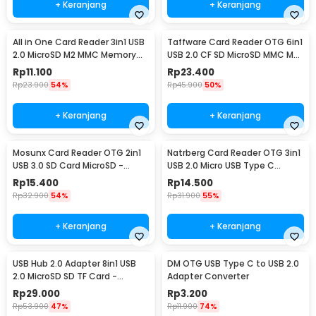
+ Keranjang
+ Keranjang
All in One Card Reader 3in1 USB
Taffware Card Reader OTG 6in1
2.0 MicroSD M2 MMC Memory
USB 2.0 CF SD MicroSD MMC MS
Stick - SHTC-07
XD Card - SHTC-08
Rp
11.100
Rp
23.400
Rp
23.900
54%
Rp
45.900
50%
+ Keranjang
+ Keranjang
Mosunx Card Reader OTG 2in1
Natrberg Card Reader OTG 3in1
USB 3.0 SD Card MicroSD -
USB 2.0 Micro USB Type C
SHTC-08
MicroSD - D-188
Rp
15.400
Rp
14.500
Rp
32.900
54%
Rp
31.900
55%
+ Keranjang
+ Keranjang
USB Hub 2.0 Adapter 8in1 USB
DM OTG USB Type C to USB 2.0
2.0 MicroSD SD TF Card -
Adapter Converter
CB220602
Rp
29.000
Rp
3.200
Rp
53.900
47%
Rp
11.900
74%