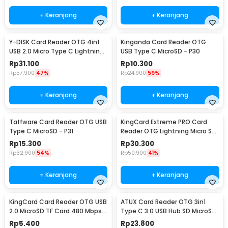
+ Keranjang
+ Keranjang
Y-DISK Card Reader OTG 4in1
Kinganda Card Reader OTG
USB 2.0 Micro Type C Lightning
USB Type C MicroSD - P30
MicroSD - CR125
Rp
31.100
Rp
10.300
Rp
57.900
47%
Rp
24.900
59%
+ Keranjang
+ Keranjang
Taffware Card Reader OTG USB
KingCard Extreme PRO Card
Type C MicroSD - P31
Reader OTG Lightning Micro SD
- TF56
Rp
15.300
Rp
30.300
Rp
32.900
54%
Rp
50.900
41%
+ Keranjang
+ Keranjang
KingCard Card Reader OTG USB
ATUX Card Reader OTG 3in1
2.0 MicroSD TF Card 480 Mbps -
Type C 3.0 USB Hub SD MicroSD
TF57
- AT3
Rp
5.400
Rp
23.800