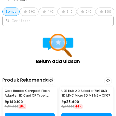
Semua
5
(
0
)
4
(
0
)
3
(
0
)
2
(
0
)
1
(
0
)
Cari Ulasan
Belum ada ulasan
Produk Rekomendasi
Card Reader Compact Flash
USB Hub 2.0 Adapter 7in1 USB
Adapter SD Card CF Type I
SD MMC Micro SD MS M2 - CK07
SDHC SDXC MMC - WL-695
Rp
140.100
Rp
38.400
Rp
184.900
25%
Rp
67.900
44%