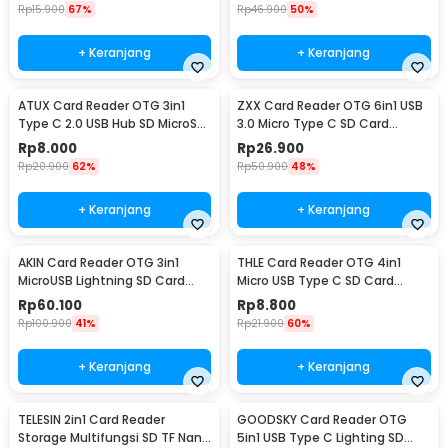
Rp
15.900
67%
Rp
46.900
50%
+ Keranjang
+ Keranjang
ATUX Card Reader OTG 3in1
ZXX Card Reader OTG 6in1 USB
Type C 2.0 USB Hub SD MicroSD
3.0 Micro Type C SD Card
- AT32
MicroSD USB - Z61
Rp
8.000
Rp
26.900
Rp
20.900
62%
Rp
50.900
48%
+ Keranjang
+ Keranjang
AKIN Card Reader OTG 3in1
THLE Card Reader OTG 4in1
MicroUSB Lightning SD Card
Micro USB Type C SD Card
MicroSD USB 3.0 - NK303T
MicroSD USB 3.0 - THR4
Rp
60.100
Rp
8.800
Rp
100.900
41%
Rp
21.900
60%
+ Keranjang
+ Keranjang
TELESIN 2in1 Card Reader
GOODSKY Card Reader OTG
Storage Multifungsi SD TF Nano
5in1 USB Type C Lighting SD