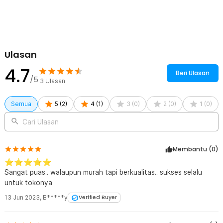
Dilengkapi konektor jack 3.5 mm stereo yang presisi dan tahan
korosi, kabel ini memberikan sambungan yang stabil ke
smartphone, laptop, speaker, headunit mobil, atau perangkat audio
lainnya. Desain konektor yang presisi meminimalkan gangguan
kontak untuk pengalaman mendengarkan tanpa putus-putus.
Ulasan
Sambungkan Tanpa Terbatas
4.7
Dengan panjang kabel 1 M, Anda mendapatkan fleksibilitas lebih
Beri Ulasan
tanpa perlu khawatir dengan keterbatasan jarak antar perangkat.
/5
3
Ulasan
Ukurannya yang pas juga memudahkan penyimpanan dan
penggunaan sehari-hari.
Semua
5
(
2
)
4
(
1
)
3
(
0
)
2
(
0
)
1
(
0
)
Kelengkapan Produk
Cari Ulasan
Rincian yang Anda dapatkan untuk pembelian produk ini:
1 x Overfly Kabel Audio AUX Stereo 3.5mm HiFi 1M - CX1
Membantu (
0
)
⭐⭐⭐⭐⭐
Sangat puas.. walaupun murah tapi berkualitas.. sukses selalu
untuk tokonya
13 Jun 2023
,
B*****y
Verified Buyer