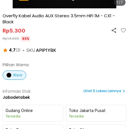
1 / 7
Overfly Kabel Audio AUX Stereo 3.5mm HiFi 1M - CX1
-
Black
Rp
5.300
Rp
14.900
65
%
•
SKU
APIP1YBK
4.7
(
3
)
Pilihan Warna:
Black
Lihat
5
Lokasi Lainnya
Informasi Stok:
Jabodetabek
Gudang Online
Toko Jakarta Pusat
Tersedia
Tersedia