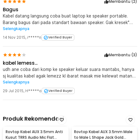
Membantu (
2
)
Bagus
Kabel datang langsung coba buat laptop ke speaker portable.
Barang bagus dari pada standart bawaan speaker. Gak kresek"
Selengkapnya
pake kabel ini. overall PUAS
14 Nov 2015
,
i*****n
Verified Buyer
Membantu (
3
)
kabel lemess...
udh ane coba dari komp ke speaker keluar suara mantabs, hanya
sj kualitas kabel agak lemezz kl ibarat masak mie kelewat matang
Selengkapnya
hahahah.......
29 Jul 2015
,
H*****o
Verified Buyer
Produk Rekomendasi
Rovtop Kabel AUX 3.5mm Anti
Rovtop Kabel AUX 3.5mm Male
Kusut TRRS Audio Mic Flat
to Male L Shape Jack Gold