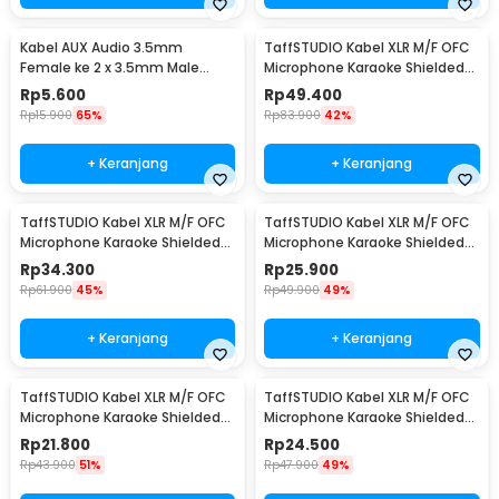
Kabel AUX Audio 3.5mm
TaffSTUDIO Kabel XLR M/F OFC
Female ke 2 x 3.5mm Male
Microphone Karaoke Shielded
Nylon Braided 20cm - K908
10M - BOF30
Rp
5.600
Rp
49.400
Rp
15.900
65%
Rp
83.900
42%
+ Keranjang
+ Keranjang
TaffSTUDIO Kabel XLR M/F OFC
TaffSTUDIO Kabel XLR M/F OFC
Microphone Karaoke Shielded
Microphone Karaoke Shielded
5M - BOF30
3M - BOF30
Rp
34.300
Rp
25.900
Rp
61.900
45%
Rp
49.900
49%
+ Keranjang
+ Keranjang
TaffSTUDIO Kabel XLR M/F OFC
TaffSTUDIO Kabel XLR M/F OFC
Microphone Karaoke Shielded
Microphone Karaoke Shielded
1M - BOF30
1.8M - BOF30
Rp
21.800
Rp
24.500
Rp
43.900
51%
Rp
47.900
49%