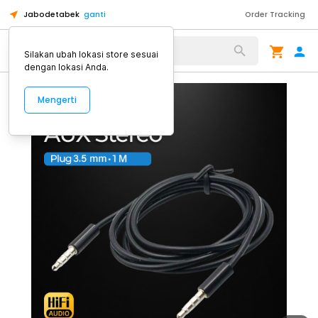
Jabodetabek
ganti
Order Tracking
Alat Kopi
Silakan ubah lokasi store sesuai
dengan lokasi Anda.
Mengerti