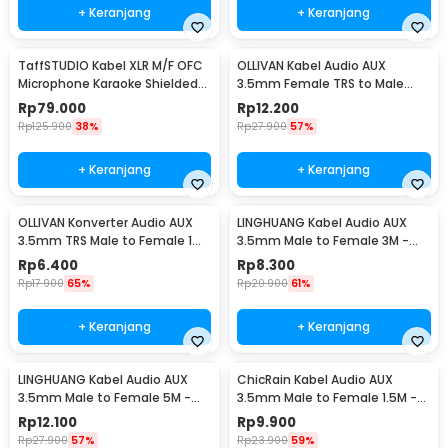
+ Keranjang
+ Keranjang
TaffSTUDIO Kabel XLR M/F OFC
OLLIVAN Kabel Audio AUX
Microphone Karaoke Shielded
3.5mm Female TRS to Male
20M - BOF30
TRRS 20cm - AV119
Rp
79.000
Rp
12.200
Rp
125.900
38%
Rp
27.900
57%
+ Keranjang
+ Keranjang
OLLIVAN Konverter Audio AUX
LINGHUANG Kabel Audio AUX
3.5mm TRS Male to Female 1
3.5mm Male to Female 3M -
PCS - AV119
AV124
Rp
6.400
Rp
8.300
Rp
17.900
65%
Rp
20.900
61%
+ Keranjang
+ Keranjang
LINGHUANG Kabel Audio AUX
ChicRain Kabel Audio AUX
3.5mm Male to Female 5M -
3.5mm Male to Female 1.5M -
AV124
8535
Rp
12.100
Rp
9.900
Rp
27.900
57%
Rp
23.900
59%