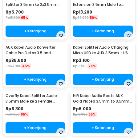
Splitter 3.5mm ke 2x3.5mm
Extension 3.5mm Male to
16cm - FA297
Female TRRS 2M - AV121
Rp
5.700
Rp
13.200
Rp
15.900
65%
Rp
29.900
56%
+ Keranjang
+ Keranjang
AUX Kabel Audio Konverter
Kabel Splitter Audio Charging
Cable Pro Detox 3.5 and
Micro USB ke AUX 3.5mm + USB
6.5mm Male to Male - AV141
Male 50cm - V835
Rp
35.500
Rp
3.100
Rp
63.900
45%
Rp
13.900
78%
+ Keranjang
+ Keranjang
Overfly Kabel Splitter Audio
HiFi Kabel Audio Beats AUX
3.5mm Male ke 2 Female
Gold Plated 3.5mm to 3.5mm
Earphone Headset 20cm - AV111
1M
Rp
5.300
Rp
6.000
Rp
14.900
65%
Rp
16.900
65%
+ Keranjang
+ Keranjang