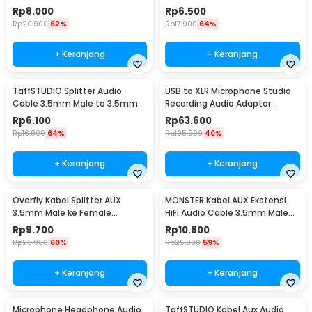
Design HiFi 1M - R10
Plated 1.2M - S-IP4G
Rp
8.000
Rp
6.500
Rp
20.900
62%
Rp
17.900
64%
+ Keranjang
+ Keranjang
TaffSTUDIO Splitter Audio
USB to XLR Microphone Studio
Cable 3.5mm Male to 3.5mm
Recording Audio Adaptor
HiFi Mic Headphone - AV123
Connector 2.8M - AY12
Rp
6.100
Rp
63.600
Rp
16.900
64%
Rp
105.900
40%
+ Keranjang
+ Keranjang
Overfly Kabel Splitter AUX
MONSTER Kabel AUX Ekstensi
3.5mm Male ke Female
HiFi Audio Cable 3.5mm Male
Headphone Mic 37cm - AV114
to Female 1.2M - AV118
Rp
9.700
Rp
10.800
Rp
23.900
60%
Rp
25.900
59%
+ Keranjang
+ Keranjang
Microphone Headphone Audio
TaffSTUDIO Kabel Aux Audio