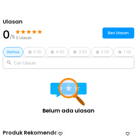
Rincian yang Anda dapatkan untuk pembelian produk ini:
1 x XINGYI Pop Shield Flexible Filter Windshield Microphone
Cover - XY360
Ulasan
1 x Fleksibel Stand
0
Beri Ulasan
/5
0
Ulasan
Semua
5
(
0
)
4
(
0
)
3
(
0
)
2
(
0
)
1
(
0
)
Cari Ulasan
Belum ada ulasan
Produk Rekomendasi