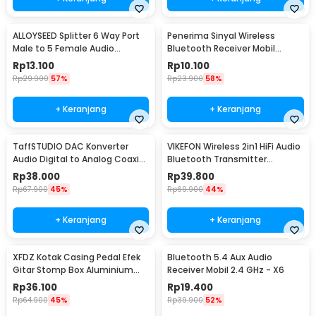
ALLOYSEED Splitter 6 Way Port
Penerima Sinyal Wireless
Male to 5 Female Audio
Bluetooth Receiver Mobil
Earphone 3.5mm - JLT108
3.5mm Jack - BT-163
Rp
13.100
Rp
10.100
Rp
29.900
57%
Rp
23.900
58%
+ Keranjang
+ Keranjang
TaffSTUDIO DAC Konverter
VIKEFON Wireless 2in1 HiFi Audio
Audio Digital to Analog Coaxial
Bluetooth Transmitter
Toslink RCA - TC51800
Receiver 3.5mm - B6
Rp
38.000
Rp
39.800
Rp
67.900
45%
Rp
69.900
44%
+ Keranjang
+ Keranjang
XFDZ Kotak Casing Pedal Efek
Bluetooth 5.4 Aux Audio
Gitar Stomp Box Aluminium
Receiver Mobil 2.4 GHz - X6
112x60x30mm - 1590BB
Rp
36.100
Rp
19.400
Rp
64.900
45%
Rp
39.900
52%