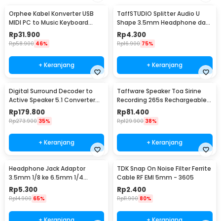
Orphee Kabel Konverter USB
TaffSTUDIO Splitter Audio U
MIDI PC to Music Keyboard
Shape 3.5mm Headphone dan
Adapter Cable 2M - AY03
Mic Combo Jack - K0650
Rp
31.900
Rp
4.300
Rp
58.900
46%
Rp
16.900
75%
+ Keranjang
+ Keranjang
Digital Surround Decoder to
Taffware Speaker Toa Sirine
Active Speaker 5.1 Converter
Recording 265s Rechargeable
DTS Dolby AC3 - HD51-A
1200mAh 5W - 518
Rp
179.800
Rp
81.400
Rp
273.900
35%
Rp
129.900
38%
+ Keranjang
+ Keranjang
Headphone Jack Adaptor
TDK Snap On Noise Filter Ferrite
3.5mm 1/8 ke 6.5mm 1/4
Cable RF EMI 5mm - 3605
Stereo - PJ1652
Rp
5.300
Rp
2.400
Rp
14.900
65%
Rp
11.900
80%
+ Keranjang
+ Keranjang