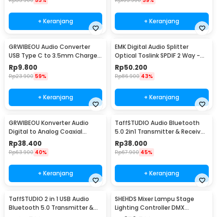
Rp
33.900
53%
Rp
103.900
39%
+ Keranjang
+ Keranjang
GRWIBEOU Audio Converter
EMK Digital Audio Splitter
USB Type C to 3.5mm Charger
Optical Toslink SPDIF 2 Way -
Port - GR35C
ITO2
Rp
9.800
Rp
50.200
Rp
23.900
59%
Rp
86.900
43%
+ Keranjang
+ Keranjang
GRWIBEOU Konverter Audio
TaffSTUDIO Audio Bluetooth
Digital to Analog Coaxial
5.0 2in1 Transmitter & Receiver
Toslink ke RCA
3.5mm - KN321
Rp
38.400
Rp
38.000
Rp
63.900
40%
Rp
67.900
45%
+ Keranjang
+ Keranjang
TaffSTUDIO 2 in 1 USB Audio
SHEHDS Mixer Lampu Stage
Bluetooth 5.0 Transmitter &
Lighting Controller DMX
Receiver - KN330
Console DJ 192CH - SHE-