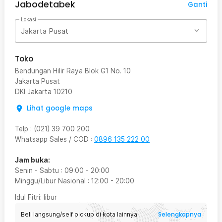
Jabodetabek
Ganti
Lokasi
Jakarta Pusat
Toko
Bendungan Hilir Raya Blok G1 No. 10
Jakarta Pusat
DKI Jakarta
10210
Lihat google maps
Telp
:
(021) 39 700 200
Whatsapp Sales / COD
:
0896 135 222 00
Jam buka:
Senin - Sabtu
:
09:00
-
20:00
Minggu/Libur Nasional
:
12:00
-
20:00
Idul Fitri
: libur
Selengkapnya
Beli langsung/self pickup di kota lainnya