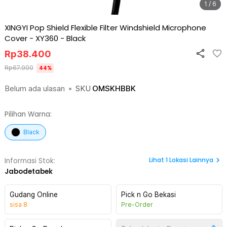
1 / 6
XINGYI Pop Shield Flexible Filter Windshield Microphone
Cover - XY360
-
Black
Rp
38.400
Rp
67.900
44
%
Belum ada ulasan
•
SKU
OMSKHBBK
Pilihan Warna:
Black
Lihat
1
Lokasi Lainnya
Informasi Stok:
Jabodetabek
Gudang Online
Pick n Go Bekasi
sisa
8
Pre-Order