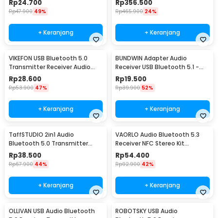
Rp
24.700
Rp
356.500
DMX512
Rp
47.900
49%
Rp
465.900
24%
+ Keranjang
+ Keranjang
VIKEFON USB Bluetooth 5.0
BUNDWIN Adapter Audio
Transmitter Receiver Audio
Receiver USB Bluetooth 5.1 -
Adapter - RT02
KN318
Rp
28.600
Rp
19.500
Rp
53.900
47%
Rp
39.900
52%
+ Keranjang
+ Keranjang
TaffSTUDIO 2in1 Audio
VAORLO Audio Bluetooth 5.3
Bluetooth 5.0 Transmitter
Receiver NFC Stereo Kit
Receiver 3.5mm - KN326
Speaker AUX RCA USB - BT200
Rp
38.500
Rp
54.400
Rp
67.900
44%
Rp
92.900
42%
+ Keranjang
+ Keranjang
OLLIVAN USB Audio Bluetooth
ROBOTSKY USB Audio