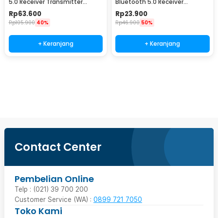
5.0 Receiver Transmitter
Bluetooth 5.0 Receiver
Display Adapter - T11
Transmitter Adaptor - BT2105
Rp
63.600
Rp
23.900
Rp
105.900
40%
Rp
46.900
50%
+ Keranjang
+ Keranjang
Beli Sekarang
Contact Center
Pembelian Online
Telp : (021) 39 700 200
Customer Service (WA) :
0899 721 7050
Toko Kami