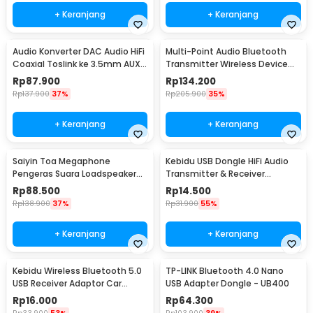
+ Keranjang
+ Keranjang
Audio Konverter DAC Audio HiFi
Multi-Point Audio Bluetooth
Coaxial Toslink ke 3.5mm AUX
Transmitter Wireless Device
RCA - AV-C6
Connector - H-366T
Rp
87.900
Rp
134.200
Rp
137.900
37%
Rp
205.900
35%
+ Keranjang
+ Keranjang
Saiyin Toa Megaphone
Kebidu USB Dongle HiFi Audio
Pengeras Suara Loadspeaker
Transmitter & Receiver
Horn 7Tone Sirene 100W - HW-
Bluetooth 5.0 - KN320
Rp
88.500
Rp
14.500
1006
Rp
138.900
37%
Rp
31.900
55%
+ Keranjang
+ Keranjang
Kebidu Wireless Bluetooth 5.0
TP-LINK Bluetooth 4.0 Nano
USB Receiver Adaptor Car
USB Adapter Dongle - UB400
Speaker - ZF169
Rp
16.000
Rp
64.300