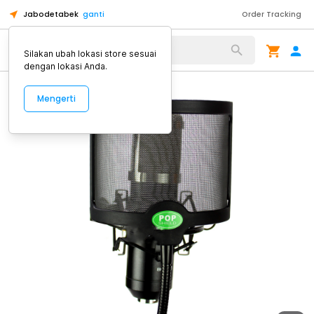
Jabodetabek
ganti
Order Tracking
Alat Kopi
Silakan ubah lokasi store sesuai
dengan lokasi Anda.
Mengerti