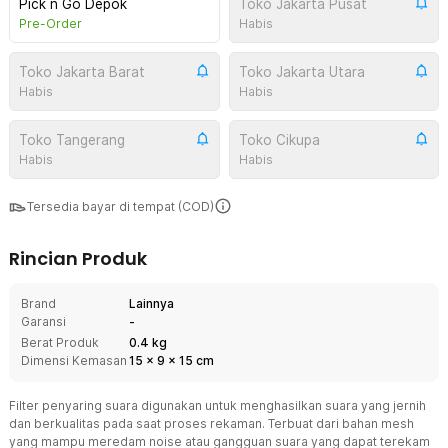
Pick n Go Depok
Toko Jakarta Pusat
Pre-Order
Habis
Toko Jakarta Barat
Toko Jakarta Utara
Habis
Habis
Toko Tangerang
Toko Cikupa
Habis
Habis
Tersedia bayar di tempat (COD)
Rincian Produk
Brand
Lainnya
Garansi
-
Berat Produk
0.4 kg
Dimensi Kemasan
15
x
9
x
15
cm
Filter penyaring suara digunakan untuk menghasilkan suara yang jernih
dan berkualitas pada saat proses rekaman. Terbuat dari bahan mesh
yang mampu meredam noise atau gangguan suara yang dapat terekam