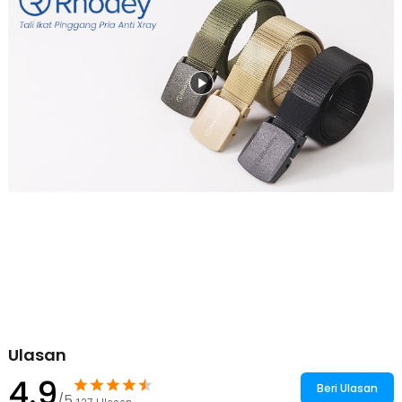
Kelengkapan Produk
Rincian yang Anda dapatkan untuk pembelian produk ini:
1 x Rhodey Tali Ikat Pinggang Pria Anti X-Ray Plastik Automatic
Buckle - 899
Ulasan
4.9
Beri Ulasan
/5