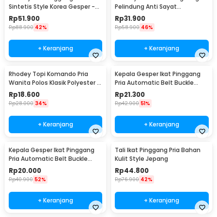
Sintetis Style Korea Gesper -
Pelindung Anti Sayat
B1033
Polyethylene Fiber - SYLC-
Rp
51.900
Rp
31.900
HB001
Rp
88.900
42%
Rp
58.900
46%
+ Keranjang
+ Keranjang
Rhodey Topi Komando Pria
Kepala Gesper Ikat Pinggang
Wanita Polos Klasik Polyester -
Pria Automatic Belt Buckle
F314
Metal Model 2 - 620
Rp
18.600
Rp
21.300
Rp
28.000
34%
Rp
42.900
51%
+ Keranjang
+ Keranjang
Kepala Gesper Ikat Pinggang
Tali Ikat Pinggang Pria Bahan
Pria Automatic Belt Buckle
Kulit Style Jepang
Metal Model 4 - 620
Rp
20.000
Rp
44.800
Rp
40.900
52%
Rp
76.900
42%
+ Keranjang
+ Keranjang