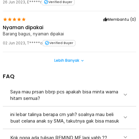
bandara. Lepas-pasang yang sangat mudah ketika sering
26 Jun 2023
,
E*****r
Verified Buyer
mendapat "panggilan alam".
Membantu (
0
)
Nyaman dipakai
Barang bagus, nyaman dipakai
02 Jun 2023
,
T*****o
Verified Buyer
Lebih Banyak
FAQ
Saya mau prsan bbrp pcs apakah bisa minta warna
hitam semua?
ini lebar talinya berapa cm yah? soalnya mau beli
buat celana anak sy SMA, takutnya gak bisa masuk
Kok ngga ada tulisan REMIND ME lagi yahh ??