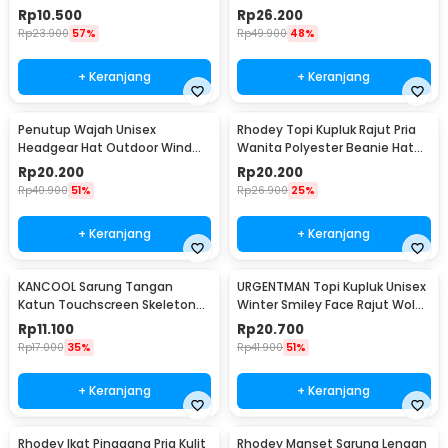
Induction LED - YY-315
Polyester Cap - S8R
Rp
10.500
Rp
26.200
Rp
23.900
57%
Rp
49.900
48%
+ Keranjang
+ Keranjang
Penutup Wajah Unisex
Rhodey Topi Kupluk Rajut Pria
Headgear Hat Outdoor Wind
Wanita Polyester Beanie Hat
Mask Balaclava - P01
Winter - EC002
Rp
20.200
Rp
20.200
Rp
40.900
51%
Rp
26.900
25%
+ Keranjang
+ Keranjang
KANCOOL Sarung Tangan
URGENTMAN Topi Kupluk Unisex
Katun Touchscreen Skeleton
Winter Smiley Face Rajut Wol
All Size Unisex - YN1168
Beanie Hat - NM-DS01
Rp
11.100
Rp
20.700
Rp
17.000
35%
Rp
41.900
51%
+ Keranjang
+ Keranjang
Rhodey Ikat Pinggang Pria Kulit
Rhodey Manset Sarung Lengan