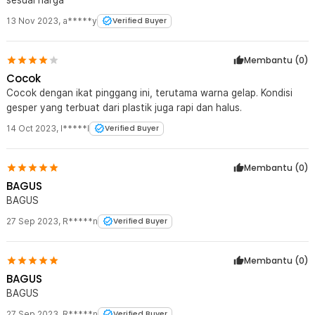
13 Nov 2023
,
a*****y
Verified Buyer
Membantu (
0
)
Cocok
Cocok dengan ikat pinggang ini, terutama warna gelap. Kondisi
gesper yang terbuat dari plastik juga rapi dan halus.
14 Oct 2023
,
I*****l
Verified Buyer
Membantu (
0
)
BAGUS
BAGUS
27 Sep 2023
,
R*****n
Verified Buyer
Membantu (
0
)
BAGUS
BAGUS
27 Sep 2023
,
R*****n
Verified Buyer