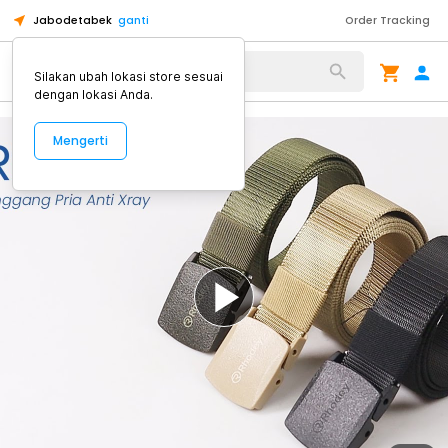
Jabodetabek
ganti
Order Tracking
Alat Kopi
Silakan ubah lokasi store sesuai
dengan lokasi Anda.
Mengerti