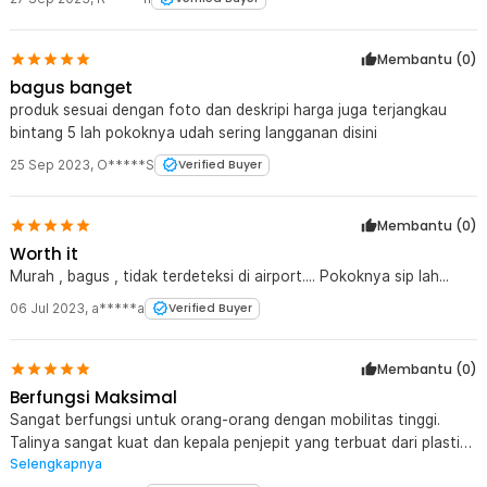
Membantu (
0
)
bagus banget
produk sesuai dengan foto dan deskripi harga juga terjangkau
bintang 5 lah pokoknya udah sering langganan disini
25 Sep 2023
,
O*****S
Verified Buyer
Membantu (
0
)
Worth it
Murah , bagus , tidak terdeteksi di airport.... Pokoknya sip lah...
06 Jul 2023
,
a*****a
Verified Buyer
Membantu (
0
)
Berfungsi Maksimal
Sangat berfungsi untuk orang-orang dengan mobilitas tinggi.
Talinya sangat kuat dan kepala penjepit yang terbuat dari plastik
Selengkapnya
membuat tidak perlu lepas ikat pinggang ketika scaning masuk