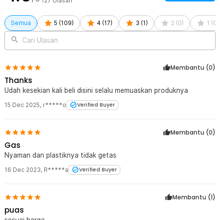
127
Ulasan
Semua
5
(
109
)
4
(
17
)
3
(
1
)
2
(
0
)
1
(
0
)
Cari Ulasan
Membantu (
0
)
Thanks
Udah kesekian kali beli disini selalu memuaskan produknya
15 Dec 2025
,
r*****o
Verified Buyer
Membantu (
0
)
Gas
Nyaman dan plastiknya tidak getas
16 Dec 2023
,
R*****a
Verified Buyer
Membantu (
1
)
puas
sesuai harga