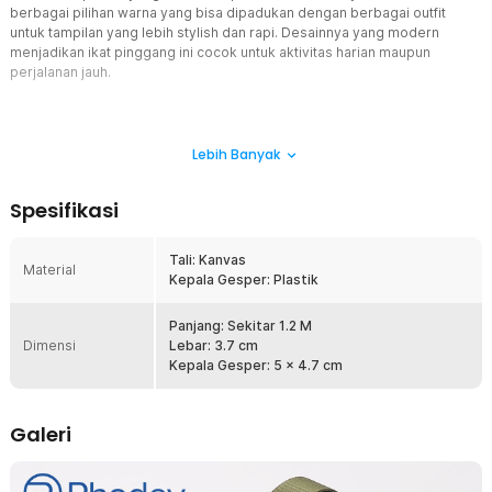
berbagai pilihan warna yang bisa dipadukan dengan berbagai outfit
untuk tampilan yang lebih stylish dan rapi. Desainnya yang modern
menjadikan ikat pinggang ini cocok untuk aktivitas harian maupun
perjalanan jauh.
Fitur
Lebih Banyak
Lewati X-Ray Tanpa Ribet
Traveling lebih praktis karena Anda tak perlu repot melepas ikat
Spesifikasi
pinggang selama pemeriksaan X-Ray. Cukup kenakan seperti biasa
tanpa khawatir menghambat proses pemeriksaan bandara.
Tali: Kanvas
Kanvas Tebal Berkualitas
Material
Kepala Gesper: Plastik
Tali dari bahan kanvas ringan dan anti gerah yang cocok digunakan
sehari-hari. Bahan yang tebal membuat produk Rhodey tahan lama
Panjang: Sekitar 1.2 M
dan tidak mudah putus. Selain kuat, teksturnya juga nyaman di kulit
Dimensi
Lebar: 3.7 cm
sehingga tetap nyaman dipakai dalam waktu lama.
Kepala Gesper: 5 x 4.7 cm
Atur Panjang Sesuai Kebutuhan
Tak ada lagi sabuk yang kurang nyaman karena terlalu panjang.
Potong dan atur panjang sabuk sesuai kebutuhan agar nyaman dan
Galeri
mudah digunakan. Mekanisme pengaturannya pun mudah sehingga
bisa disesuaikan kapan pun Anda mau.