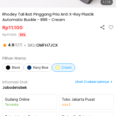
1 / 10
Rhodey Tali Ikat Pinggang Pria Anti X-Ray Plastik
Automatic Buckle - 899
-
Cream
Rp
11.100
Rp
17.000
35
%
•
SKU
OMFH7JCX
4.9
(
127
)
Pilihan Warna:
Black
Navy Blue
Cream
Lihat
2
Lokasi Lainnya
Informasi Stok:
Jabodetabek
Gudang Online
Toko Jakarta Pusat
Tersedia
sisa
5