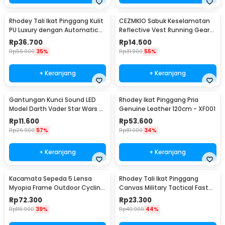
Rhodey Tali Ikat Pinggang Kulit
CEZMKIO Sabuk Keselamatan
PU Luxury dengan Automatic
Reflective Vest Running Gear
Buckle - GSPR
High Visibility - B08
Rp
36.700
Rp
14.500
Rp
56.000
35%
Rp
31.900
55%
+ Keranjang
+ Keranjang
Gantungan Kunci Sound LED
Rhodey Ikat Pinggang Pria
Model Darth Vader Star Wars -
Genuine Leather 120cm - XF001
BS-050
Rp
11.600
Rp
53.600
Rp
26.900
57%
Rp
81.000
34%
+ Keranjang
+ Keranjang
Kacamata Sepeda 5 Lensa
Rhodey Tali Ikat Pinggang
Myopia Frame Outdoor Cycling
Canvas Military Tactical Fast
Sunglasses - 0089
Unlock 120cm - MU055
Rp
72.300
Rp
23.300
Rp
116.900
39%
Rp
40.900
44%