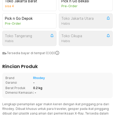
Toko Jakarta Barat
Pick n Go Bekasi
sisa
4
Pre-Order
Pick n Go Depok
Toko Jakarta Utara
Pre-Order
Habis
Toko Tangerang
Toko Cikupa
Habis
Habis
Tersedia bayar di tempat (COD)
Rincian Produk
Brand
Rhodey
Garansi
-
Berat Produk
0.2 kg
Dimensi Kemasan
: -
Lengkapi penampilan agar makin keren dengan ikat pinggang pria dari
Rhodey. Dibuat khusus untuk para traveler, gesper pada ikat pinggang
dibuat dari plastik yang aman dari pemeriksaan X-Ray. Tersedia dalam