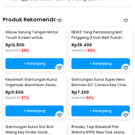
Produk Rekomendasi
iGlove Sarung Tangan Motor
NEWZ Tang Pembolong Ikat
Touch Screen untuk
Pinggang 9 Inch Belt Punch
Smartphone dan Tablet - XT08
Plier - CA-40
Rp
12.800
Rp
36.400
Rp
28.900
56%
Rp
64.900
44%
+ Keranjang
+ Keranjang
Keysmart Gantungan Kunci
Gantungan Kunci Super Hero
Organizer Aluminium Swiss
Batman DC Comics Key Chain
Army Style Size L
Stainless Steel - GB6675
Rp
11.600
Rp
7.200
Rp
26.900
57%
Rp
18.900
62%
+ Keranjang
+ Keranjang
Gantungan Kunci Siul Anti
Rhodey Topi Baseball Pria
Hilang Key Finder Voice
Wanita NYPD New York Jeans