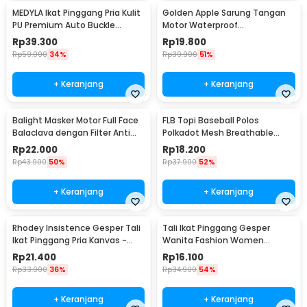
MEDYLA Ikat Pinggang Pria Kulit
Golden Apple Sarung Tangan
PU Premium Auto Buckle
Motor Waterproof
Gesper Metal Model 2 -
Touchscreen Kulit Sintetis Pria
Rp
39.300
Rp
19.800
AA7900
- 9070
Rp
59.000
34%
Rp
39.900
51%
+ Keranjang
+ Keranjang
Balight Masker Motor Full Face
FLB Topi Baseball Polos
Balaclava dengan Filter Anti
Polkadot Mesh Breathable
Debu - CISE
Katun Poliester Cap - MZ237
Rp
22.000
Rp
18.200
Rp
43.900
50%
Rp
37.900
52%
+ Keranjang
+ Keranjang
Rhodey Insistence Gesper Tali
Tali Ikat Pinggang Gesper
Ikat Pinggang Pria Kanvas -
Wanita Fashion Women
2008
Leather Belt 110cm - LCL-HF38
Rp
21.400
Rp
16.100
Rp
33.000
36%
Rp
34.900
54%
+ Keranjang
+ Keranjang