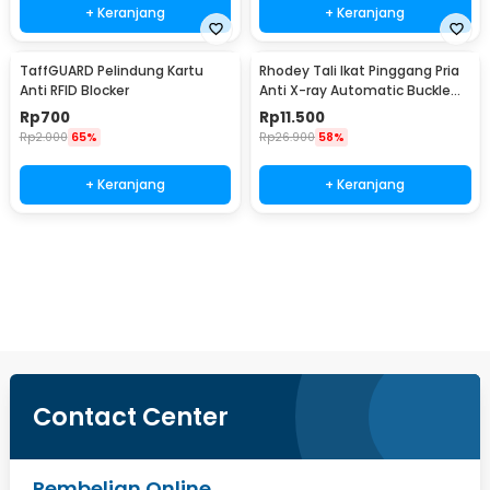
+ Keranjang
+ Keranjang
TaffGUARD Pelindung Kartu
Rhodey Tali Ikat Pinggang Pria
Anti RFID Blocker
Anti X-ray Automatic Buckle
Canvas - 2018
Rp
700
Rp
11.500
Rp
2.000
65%
Rp
26.900
58%
+ Keranjang
+ Keranjang
Beli Sekarang
Contact Center
Pembelian Online