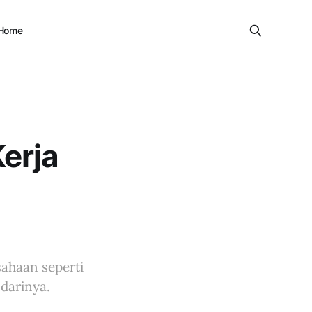
Home
erja
ahaan seperti
darinya.