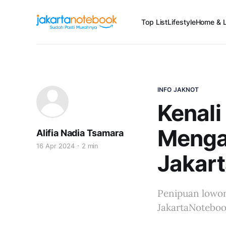
Top List
Lifestyle
Home & L
INFO JAKNOT
Kenali
Menga
Alifia Nadia Tsamara
16 Apr 2024
2 min
Jakar
Penipuan lowo
JakartaNoteboo